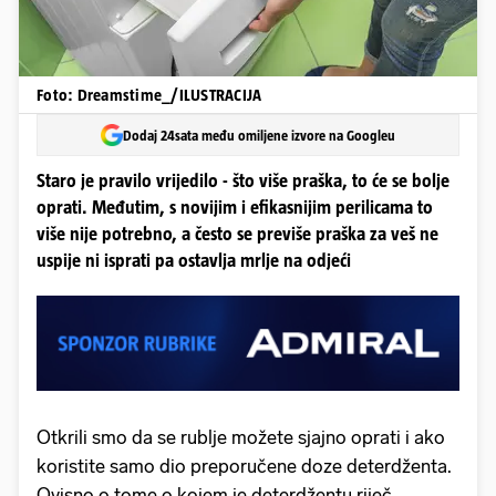
Foto: Dreamstime_/ILUSTRACIJA
Dodaj 24sata među omiljene izvore na Googleu
Staro je pravilo vrijedilo - što više praška, to će se bolje
oprati. Međutim, s novijim i efikasnijim perilicama to
više nije potrebno, a često se previše praška za veš ne
uspije ni isprati pa ostavlja mrlje na odjeći
Otkrili smo da se rublje možete sjajno oprati i ako
koristite samo dio preporučene doze deterdženta.
Ovisno o tome o kojem je deterdžentu riječ,