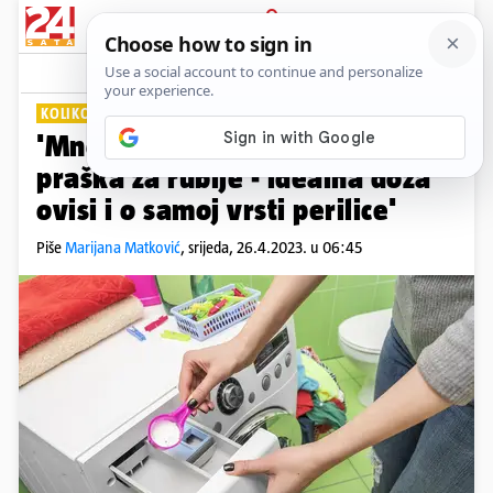
PRIJAVA
Lifestyle
Komentari
3
KOLIKO I S ČIM?
'Mnogi ljudi griješe s količinom
praška za rublje - idealna doza
ovisi i o samoj vrsti perilice'
Piše
Marijana Matković
,
srijeda, 26.4.2023. u 06:45