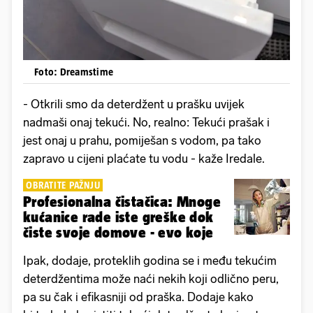
Foto: Dreamstime
- Otkrili smo da deterdžent u prašku uvijek
nadmaši onaj tekući. No, realno: Tekući prašak i
jest onaj u prahu, pomiješan s vodom, pa tako
zapravo u cijeni plaćate tu vodu - kaže Iredale.
OBRATITE PAŽNJU
Profesionalna čistačica: Mnoge
kućanice rade iste greške dok
čiste svoje domove - evo koje
Ipak, dodaje, proteklih godina se i među tekućim
deterdžentima može naći nekih koji odlično peru,
pa su čak i efikasniji od praška. Dodaje kako