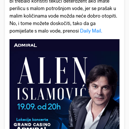
bi trebalo koristiti tekući deterdžent ako imate
perilicu s malom potrošnjom vode, jer se prašak u
malim količinama vode možda neće dobro otopiti.
No, i tome možete doskočiti, tako da ga
pomiješate s malo vode, prenosi
Daily Mail.