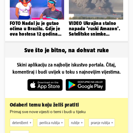
FOTO Nadal ju je gutao
VIDEO Ukrajina stalno
očima u Brazilu. Gdje je
napada 'ruski Amazon'.
ova hostesa 12 godina
Satelitske snimke
poslije i kako izgleda?
pokazale što se događa
Sve što je bitno, na dohvat ruke
Skini aplikaciju za najbolje iskustvo portala. Čitaj,
komentiraj i budi uvijek u toku s najnovijim vijestima.
Odaberi temu koju želiš pratiti
Primaj sve nove vijesti o temi i budi u tijeku
deterdžent
perilica rublja
rublje
pranje rublja