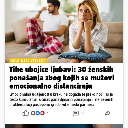
RADITE LI I VI ISTO?
Tihe ubojice ljubavi: 30 ženskih
ponašanja zbog kojih se muževi
emocionalno distanciraju
Emocionalna udaljenost u braku ne događa se preko noći. To je
često kumulativni učinak ponavljajućih ponašanja ili neriješenih
problema koji postepeno grade zid između partnera
12
98