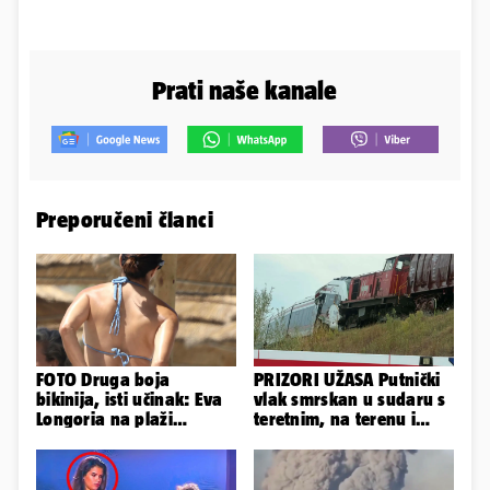
Prati naše kanale
Preporučeni članci
FOTO Druga boja
PRIZORI UŽASA Putnički
bikinija, isti učinak: Eva
vlak smrskan u sudaru s
Longoria na plaži
teretnim, na terenu i
pipkala svoje zanosne
helikopter hitne
obline