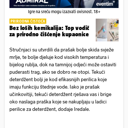
Igre na sreću mogu izazvati ovisnost. 18+
PRIRODNA ČISTOĆA
Bez loših kemikalija: Top vodič
za prirodno čišćenje kupaonice
Stručnjaci su utvrdili da prašak bolje skida svježe
mrlje, te bolje djeluje kod visokih temperatura i
bijelog rublja, dok na tamnijoj odjeći može ostaviti
puderasti trag, ako se dobro ne otopi. Tekući
deterdžent bolji je kod efikasnijih perilica koje
imaju funkciju štednje vode. Iako je prašak
učinkovitiji, tekući deterdžent rješava vas i brige
oko naslaga praška koje se nakupljaju u ladici
perilice za deterdžent, dodaje Iredale.