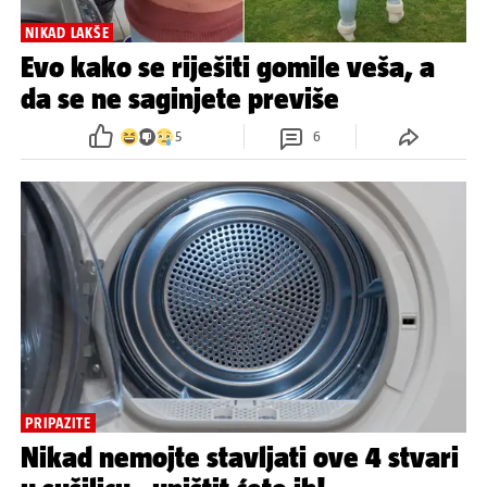
NIKAD LAKŠE
Evo kako se riješiti gomile veša, a
da se ne saginjete previše
5
6
PRIPAZITE
Nikad nemojte stavljati ove 4 stvari