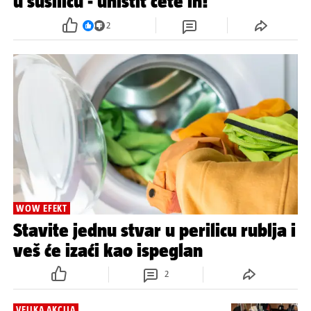
u sušilicu - uništit ćete ih!
2
WOW EFEKT
Stavite jednu stvar u perilicu rublja i
veš će izaći kao ispeglan
2
VELIKA AKCIJA