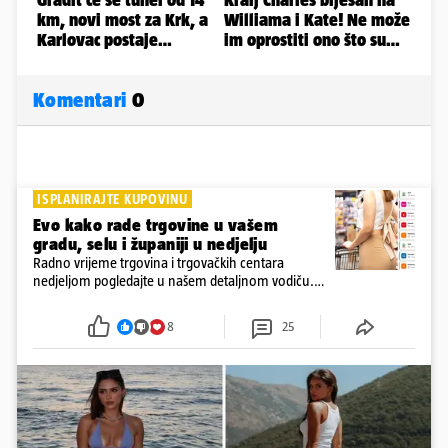
Komentari
0
ISPLANIRAJTE KUPOVINU
Evo kako rade trgovine u vašem
gradu, selu i županiji u nedjelju
Radno vrijeme trgovina i trgovačkih centara
nedjeljom pogledajte u našem detaljnom vodiču.
Trgovine smiju raditi 16 nedjelja u godini, a trgovine
i šoping centri sami biraju koje će to nedjelje biti
8
25