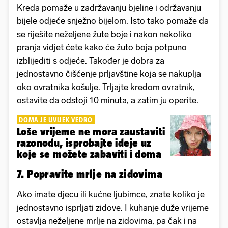
Kreda pomaže u zadržavanju bjeline i održavanju
bijele odjeće snježno bijelom. Isto tako pomaže da
se riješite neželjene žute boje i nakon nekoliko
pranja vidjet ćete kako će žuto boja potpuno
izblijediti s odjeće. Također je dobra za
jednostavno čišćenje prljavštine koja se nakuplja
oko ovratnika košulje. Trljajte kredom ovratnik,
ostavite da odstoji 10 minuta, a zatim ju operite.
DOMA JE UVIJEK VEDRO
Loše vrijeme ne mora zaustaviti
razonodu, isprobajte ideje uz
koje se možete zabaviti i doma
7. Popravite mrlje na zidovima
Ako imate djecu ili kućne ljubimce, znate koliko je
jednostavno isprljati zidove. I kuhanje duže vrijeme
ostavlja neželjene mrlje na zidovima, pa čak i na