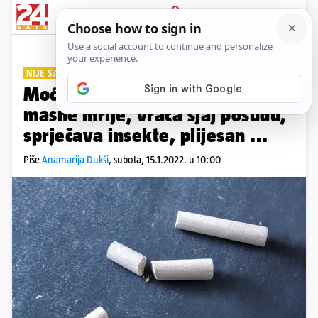
PRIJAVA
Lifestyle
Komentari
0
NIJE SAMO ZA PISANJE
Moćna bijela kreda: Uklanja
masne mrlje, vraća sjaj posuđu,
sprječava insekte, plijesan ...
Piše
Anamarija Dukši
,
subota, 15.1.2022. u 10:00