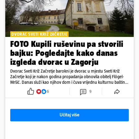
DVORAC SVETI KRIŽ ZAČRETJE
FOTO Kupili ruševinu pa stvorili
bajku: Pogledajte kako danas
izgleda dvorac u Zagorju
Dvorac Sveti Križ Začretje barokni je dvorac u mjestu Sveti Križ
Začretje koji je nakon godina propadanja obnovila obitelj Flögel-
Mršić. Danas služi kao njihov dom i čuva vrijednu kulturnu baštinu
davno zaboravljenog vremena
6
9
Učitaj više