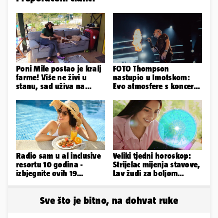
Poni Mile postao je kralj
FOTO Thompson
farme! Više ne živi u
nastupio u Imotskom:
stanu, sad uživa na
Evo atmosfere s koncerta
svom omiljenom - kauču
na Gospinom docu
Radio sam u al inclusive
Veliki tjedni horoskop:
resortu 10 godina -
Strijelac mijenja stavove,
izbjegnite ovih 19
Lav žudi za boljom
grešaka i olakšajte si
plaćom, Bik je rastresen
odmor
Sve što je bitno, na dohvat ruke