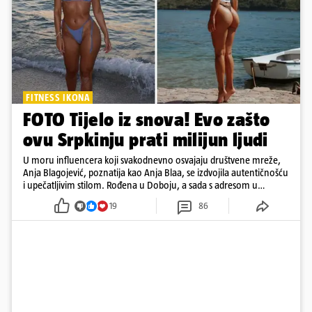
FITNESS IKONA
FOTO Tijelo iz snova! Evo zašto
ovu Srpkinju prati milijun ljudi
U moru influencera koji svakodnevno osvajaju društvene mreže,
Anja Blagojević, poznatija kao Anja Blaa, se izdvojila autentičnošću
i upečatljivim stilom. Rođena u Doboju, a sada s adresom u
Dubaiju, Anja je spoj glamura, discipline i mladenačke energije
19
86