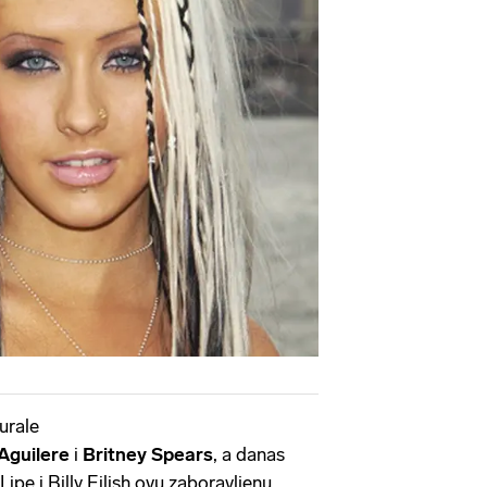
urale
Aguilere
i
Britney Spears
, a danas
ipe i Billy Eilish ovu zaboravljenu