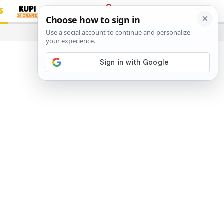
S
PRIJAVA
…