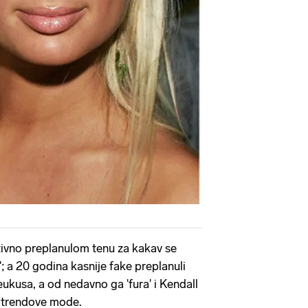
zivno preplanulom tenu za kakav se
'; a 20 godina kasnije fake preplanuli
eukusa, a od nedavno ga 'fura' i Kendall
a' trendove mode.