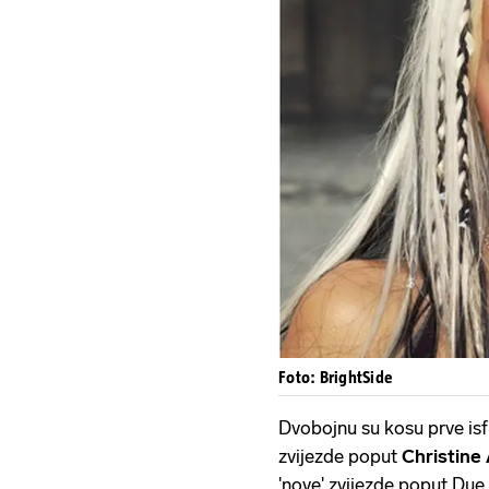
Foto: BrightSide
Dvobojnu su kosu prve isf
zvijezde poput
Christine 
'nove' zvijezde poput Due L