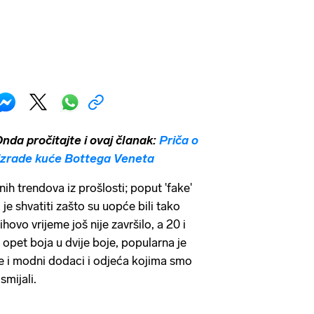
nda pročitajte
i ovaj članak:
Priča o
 izrade kuće Bottega Veneta
h trendova iz prošlosti; poput 'fake'
o je shvatiti zašto su uopće bili tako
hovo vrijeme još nije završilo, a 20 i
 opet boja u dvije boje, popularna je
e i modni dodaci i odjeća kojima smo
smijali.