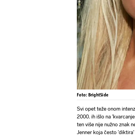
Foto: BrightSide
Svi opet teže onom inten
2000. ih išlo na 'kvarcanje
ten više nije nužno znak n
Jenner koja često 'diktir