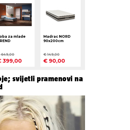
oje; svijetli pramenovi na
d