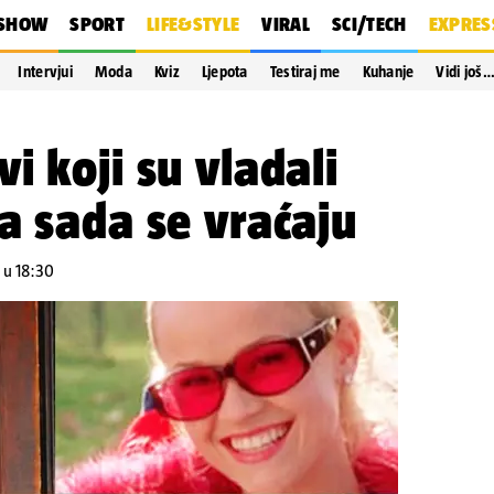
SHOW
SPORT
LIFE&STYLE
VIRAL
SCI/TECH
EXPRES
Intervjui
Moda
Kviz
Ljepota
Testiraj me
Kuhanje
Vidi još
i koji su vladali
a sada se vraćaju
. u 18:30