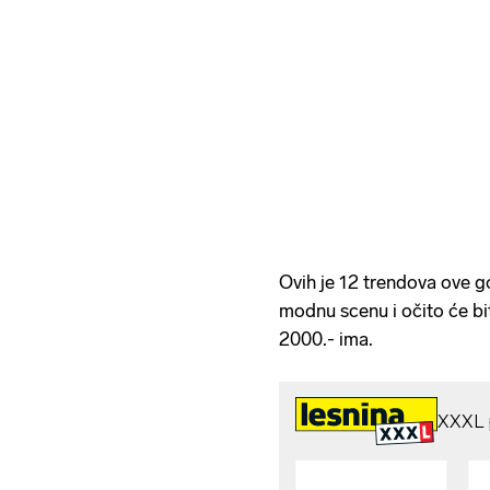
Ovih je 12 trendova ove g
modnu scenu i očito će bi
2000.- ima.