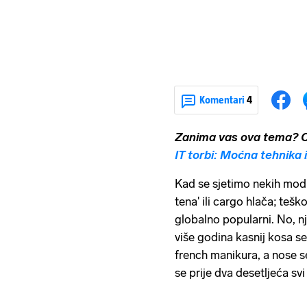
Komentari
4
Zanima vas ova tema? O
IT torbi: Moćna tehnika
Kad se sjetimo nekih modni
tena' ili cargo hlača; tešk
globalno popularni. No, nji
više godina kasnij kosa se
french manikura, a nose s
se prije dva desetljeća svi 