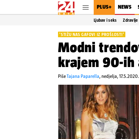
PLUS+
NEWS
Ljubav i seks
Zdravlje
'STIŽU NAS GAFOVI IZ PROŠLOSTI'
Modni trendov
krajem 90-ih 
Piše
Tajana Paparella
,
nedjelja, 17.5.2020