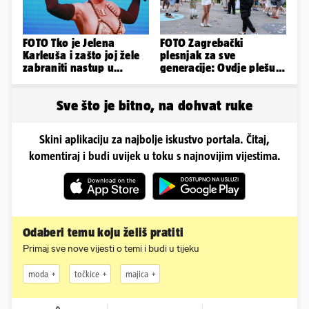
FOTO Tko je Jelena
FOTO Zagrebački
Karleuša i zašto joj žele
plesnjak za sve
zabraniti nastup u
generacije: Ovdje plešu
Vodicama? Evo što je
baš svi
govorila...
Sve što je bitno, na dohvat ruke
Skini aplikaciju za najbolje iskustvo portala. Čitaj,
komentiraj i budi uvijek u toku s najnovijim vijestima.
Odaberi temu koju želiš pratiti
Primaj sve nove vijesti o temi i budi u tijeku
moda
točkice
majica