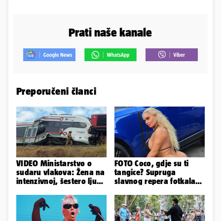
Prati naše kanale
Preporučeni članci
VIDEO Ministarstvo o
FOTO Coco, gdje su ti
sudaru vlakova: Žena na
tangice? Supruga
intenzivnoj, šestero ljudi
slavnog repera fotkala
teško ozlijeđeno
se ispred auta i pokazala
sve