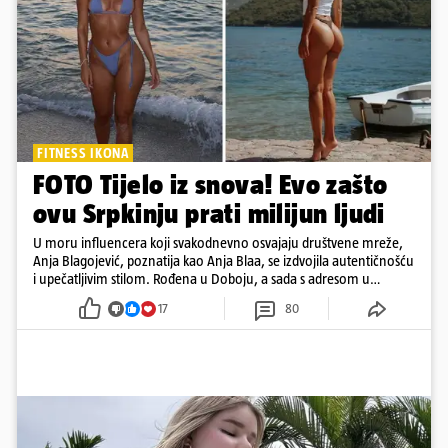
FITNESS IKONA
FOTO Tijelo iz snova! Evo zašto
ovu Srpkinju prati milijun ljudi
U moru influencera koji svakodnevno osvajaju društvene mreže,
Anja Blagojević, poznatija kao Anja Blaa, se izdvojila autentičnošću
i upečatljivim stilom. Rođena u Doboju, a sada s adresom u
Dubaiju, Anja je spoj glamura, discipline i mladenačke energije
17
80