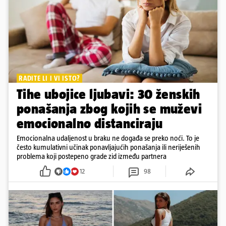
RADITE LI I VI ISTO?
Tihe ubojice ljubavi: 30 ženskih
ponašanja zbog kojih se muževi
emocionalno distanciraju
Emocionalna udaljenost u braku ne događa se preko noći. To je
često kumulativni učinak ponavljajućih ponašanja ili neriješenih
problema koji postepeno grade zid između partnera
12
98