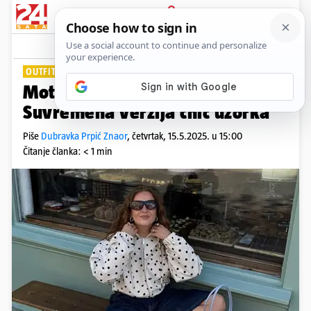
PRIJAVA
Lifestyle
Komentari
0
OUTFIT DANA
Motiv crno-bijelih točkica:
Suvremena verzija chic uzorka
Piše
Dubravka Prpić Znaor
,
četvrtak, 15.5.2025. u 15:00
Čitanje članka: < 1 min