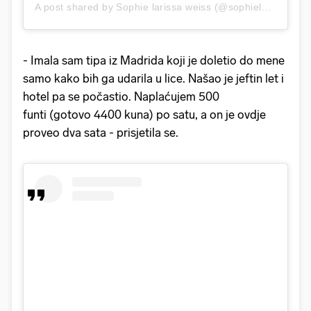
A post shared by Sophie larissa weiss (@sophielarissawei)
- Imala sam tipa iz Madrida koji je doletio do mene
samo kako bih ga udarila u lice. Našao je jeftin let i
hotel pa se počastio. Naplaćujem 500
funti (gotovo 4400 kuna) po satu, a on je ovdje
proveo dva sata - prisjetila se.