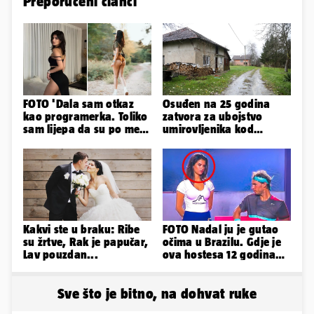
Preporučeni članci
FOTO 'Dala sam otkaz
Osuđen na 25 godina
kao programerka. Toliko
zatvora za ubojstvo
sam lijepa da su po meni
umirovljenika kod
napravili lutku'
Petrinje: DORH objavio
detalje
Kakvi ste u braku: Ribe
FOTO Nadal ju je gutao
su žrtve, Rak je papučar,
očima u Brazilu. Gdje je
Lav pouzdan...
ova hostesa 12 godina
poslije i kako izgleda?
Sve što je bitno, na dohvat ruke