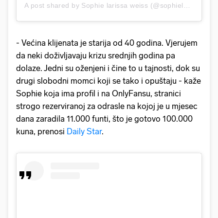
A post shared by Sophie larissa weiss (@sophielarissawei)
- Većina klijenata je starija od 40 godina. Vjerujem
da neki doživljavaju krizu srednjih godina pa
dolaze. Jedni su oženjeni i čine to u tajnosti, dok su
drugi slobodni momci koji se tako i opuštaju - kaže
Sophie koja ima profil i na OnlyFansu, stranici
strogo rezerviranoj za odrasle na kojoj je u mjesec
dana zaradila 11.000 funti, što je gotovo 100.000
kuna, prenosi
Daily Star
.