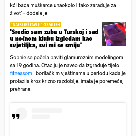
kći baca muškarce unaokolo i tako zarađuje za
život' - dodala je.
'NAJBLJEŠTAVIJI' OSMIJEH
'Sredio sam zube u Turskoj i sad
u noćnom klubu izgledam kao
svjetiljka, svi mi se smiju'
Sophie se počela baviti glamuroznim modelingom
sa 19 godina. Otac ju je naveo da izgrađuje tijelo
fitnessom
i borilačkim vještinama u periodu kada je
prolazila kroz krizno razdoblje, imala je poremećaj
prehrane.