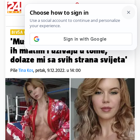
PRIJAVA
Lifestyle
Komentari
10
BIVŠA GLAMUROZNA MANEKENKA
'Muškarci mi odlično plaćaju da
ih mlatim i uživaju u tome,
dolaze mi sa svih strana svijeta'
Piše
Tina Kos
,
petak, 9.12.2022. u 14:00