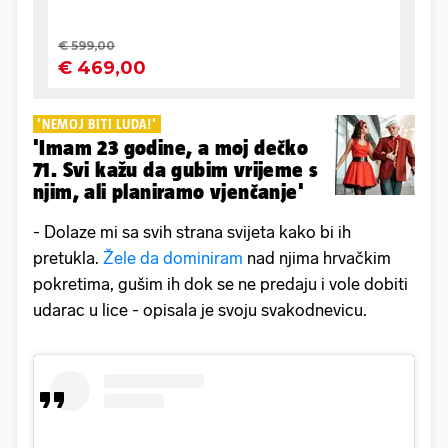
'NEMOJ BITI LUDA!'
'Imam 23 godine, a moj dečko
71. Svi kažu da gubim vrijeme s
njim, ali planiramo vjenčanje'
- Dolaze mi sa svih strana svijeta kako bi ih
pretukla.
Žele da dominiram
nad njima hrvačkim
pokretima, gušim ih dok se ne predaju i vole dobiti
udarac u lice - opisala je svoju svakodnevicu.