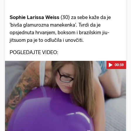
Sophie Larissa Weiss
(30) za sebe kaže da je
'bivša glamurozna manekenka'. Tvrdi da je
opsjednuta hrvanjem, boksom i brazilskim jiu-
jitsuom pa je to odlučila i unovčiti.
POGLEDAJTE VIDEO:
00:59
Pokretanje videa...