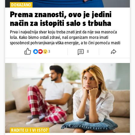
DOKAZANO
Prema znanosti, ovo je jedini
način za istopiti salo s trbuha
Prva i najvažnija stvar koju treba znati jest da nije sva masnoća
loša. Kako bismo ostali zdravi, naš organizam mora imati
sposobnost pohranjivanja viška energije, a to čini pomoću masti
3
8
RADITE LI I VI ISTO?