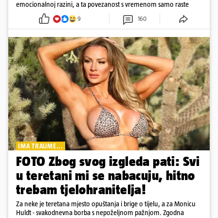
emocionalnoj razini, a ta povezanost s vremenom samo raste
9
160
IMA TRAUME...
FOTO Zbog svog izgleda pati: Svi
u teretani mi se nabacuju, hitno
trebam tjelohranitelja!
Za neke je teretana mjesto opuštanja i brige o tijelu, a za Monicu
Huldt - svakodnevna borba s nepoželjnom pažnjom. Zgodna