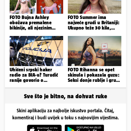
FOTO Bujna Ashley
FOTO Summer ima
obožava premalene
najveće grudi u Britaniji:
bikinije, ali njezinim
Ukupno teže 30 kila,
fanovima to uopće ne
razmišljam o
smeta
smanjivanju...
Uhićeni srpski haker
FOTO Rihanna se opet
radio za BIA-u? Turudić
skinula i pokazala guzu:
ranije govorio o
Seksi donje rublje i grudi
predmetu nacionalne
pale u drugi plan
sigurnosti
Sve što je bitno, na dohvat ruke
Skini aplikaciju za najbolje iskustvo portala. Čitaj,
komentiraj i budi uvijek u toku s najnovijim vijestima.