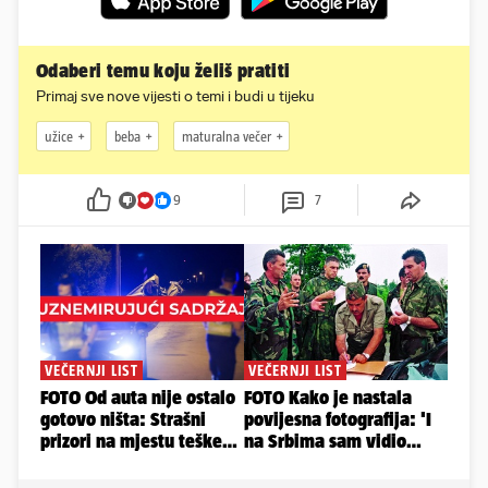
Odaberi temu koju želiš pratiti
Primaj sve nove vijesti o temi i budi u tijeku
užice
beba
maturalna večer
9
7