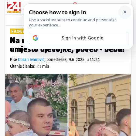
PRIJAVA
Lifestyle
Komentari
7
RAZNJEŽILI MNOGE PRISUTNE
Na maturalnu večeru u Užicama
umjesto djevojke, poveo - bebu!
Piše
Goran Ivanović
,
ponedjeljak, 9.6.2025. u 14:24
Čitanje članka: < 1 min