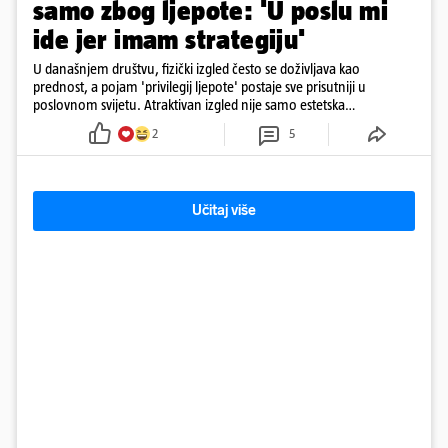
samo zbog ljepote: 'U poslu mi
ide jer imam strategiju'
U današnjem društvu, fizički izgled često se doživljava kao
prednost, a pojam 'privilegij ljepote' postaje sve prisutniji u
poslovnom svijetu. Atraktivan izgled nije samo estetska
karakteristika
2
5
Učitaj više