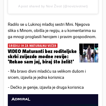
A post shared by Novi Život (@novizivotnet)
Radilo se u Lukinoj mlađoj sestri Mini. Njegova
slika s Minom, obišla je regiju, a u komentarima su
ga mnogi proglasili herojem i pravim gospodinom.
SREDILI IH ZA MATURALNU VEČER
VIDEO Maturanti bez roditeljske
skrbi zvijezde modne revije:
'Rekao sam joj, biraj što želiš!'
- Ma bravo divni mladiću sa velikom dušom i
srcem, izjavila je jedna korisnica
- Dečko je genije, izjavila je druga korisnica