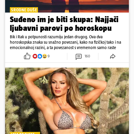
SRODNE DUŠE
Suđeno im je biti skupa: Najjači
ljubavni parovi po horoskopu
Bik i Rak u potpunosti razumiju jedan drugog. Ova dva
horoskopska znaka su snažno povezani, kako na fizičkoj tako i na
emocionalnoj razini, a ta povezanost s vremenom samo raste
9
160