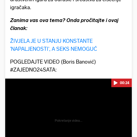
igračaka.
Zanima vas ova tema? Onda pročitajte i ovaj
članak:
ŽIVJELA JE U STANJU KONSTANTE
'NAPALJENOSTI', A SEKS NEMOGUĆ
POGLEDAJTE VIDEO (Boris Banović)
#ZAJEDNO24SATA:
00:24
Pokretanje videa...