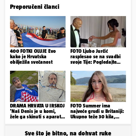
Preporučeni članci
400 FOTKI OLUJE Evo
FOTO Ljubo Jurčić
kako je Hrvatska
rasplesao se na svadbi
obilježila svečanost
svoje Tije: Pogledajte
kako je izgledalo
vjenčanje...
DRAMA HRVATA U IRSKOJ
FOTO Summer ima
'Naš Denis je u komi,
najveće grudi u Britaniji:
žele ga skinuti s aparata!
Ukupno teže 30 kila,
Molim vas, pomozite'
razmišljam o
smanjivanju...
Sve što je bitno, na dohvat ruke