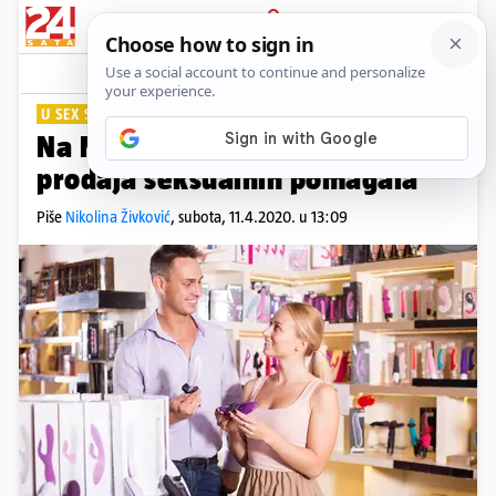
PRIJAVA
Lifestyle
Komentari
22
U SEX SHOPU
Na Novom Zelandu porasla
prodaja seksualnih pomagala
Piše
Nikolina Živković
,
subota, 11.4.2020. u 13:09