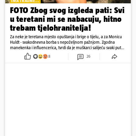
IMA TRAUME...
FOTO Zbog svog izgleda pati: Svi
u teretani mi se nabacuju, hitno
trebam tjelohranitelja!
Za neke je teretana mjesto opuštanja i brige o tijelu, a za Monicu
Huldt - svakodnevna borba s nepoželjnom pažnjom. Zgodna
manekenka i influencerica, tvrdi da je muškarci salijeću svaki put
kad dođe na trening
8
26