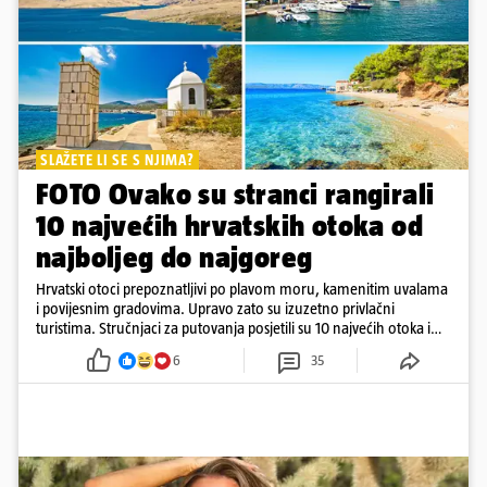
SLAŽETE LI SE S NJIMA?
FOTO Ovako su stranci rangirali
10 najvećih hrvatskih otoka od
najboljeg do najgoreg
Hrvatski otoci prepoznatljivi po plavom moru, kamenitim uvalama
i povijesnim gradovima. Upravo zato su izuzetno privlačni
turistima. Stručnjaci za putovanja posjetili su 10 najvećih otoka i
rangirali ih
6
35