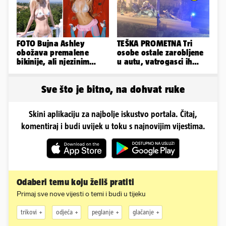
FOTO Bujna Ashley
TEŠKA PROMETNA Tri
obožava premalene
osobe ostale zarobljene
bikinije, ali njezinim
u autu, vatrogasci ih
fanovima to uopće ne
spašavali
smeta
Sve što je bitno, na dohvat ruke
Skini aplikaciju za najbolje iskustvo portala. Čitaj,
komentiraj i budi uvijek u toku s najnovijim vijestima.
Odaberi temu koju želiš pratiti
Primaj sve nove vijesti o temi i budi u tijeku
trikovi
odjeća
peglanje
glačanje