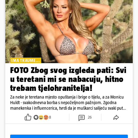
IMA TRAUME...
FOTO Zbog svog izgleda pati: Svi
u teretani mi se nabacuju, hitno
trebam tjelohranitelja!
Za neke je teretana mjesto opuštanja i brige o tijelu, a za Monicu
Huldt - svakodnevna borba s nepoželjnom pažnjom. Zgodna
manekenka i influencerica, tvrdi da je muškarci salijeću svaki put
kad dođe na trening
8
26