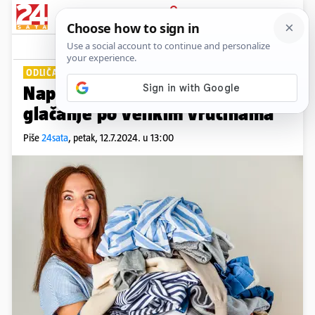
PRIJAVA
Lifestyle
Komentari
0
ODLIČAN TRIK
Napravite ovaj sprej i izbjegnite
glačanje po velikim vrućinama
Piše
24sata
,
petak, 12.7.2024. u 13:00