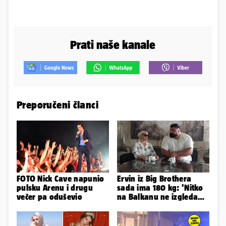
Prati naše kanale
Preporučeni članci
FOTO Nick Cave napunio
Ervin iz Big Brothera
pulsku Arenu i drugu
sada ima 180 kg: 'Nitko
večer pa oduševio
na Balkanu ne izgleda
kao ja, stranci me hvale'