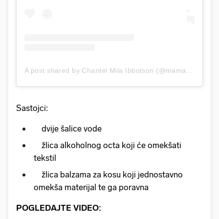
A post shared by Chantel Mila Ibbotson (@mama_mila_au)
Sastojci:
dvije šalice vode
žlica alkoholnog octa koji će omekšati
tekstil
žlica balzama za kosu koji jednostavno
omekša materijal te ga poravna
POGLEDAJTE VIDEO: