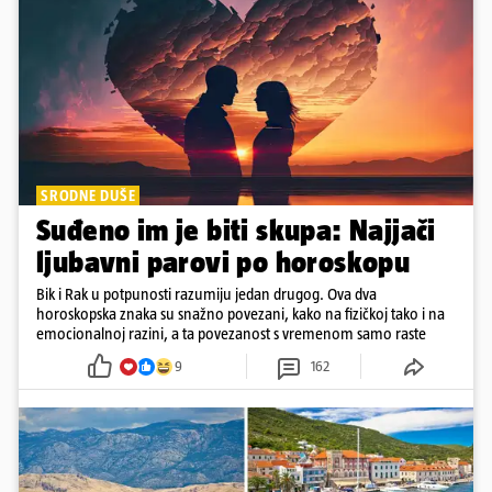
SRODNE DUŠE
Suđeno im je biti skupa: Najjači
ljubavni parovi po horoskopu
Bik i Rak u potpunosti razumiju jedan drugog. Ova dva
horoskopska znaka su snažno povezani, kako na fizičkoj tako i na
emocionalnoj razini, a ta povezanost s vremenom samo raste
9
162