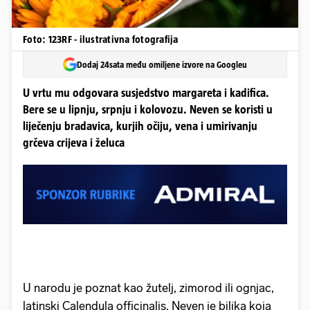
Foto: 123RF - ilustrativna fotografija
Dodaj 24sata među omiljene izvore na Googleu
U vrtu mu odgovara susjedstvo margareta i kadifica.
Bere se u lipnju, srpnju i kolovozu. Neven se koristi u
liječenju bradavica, kurjih očiju, vena i umirivanju
grčeva crijeva i želuca
U narodu je poznat kao žutelj, zimorod ili ognjac,
latinski Calendula officinalis. Neven je biljka koja