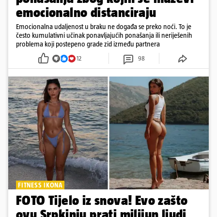
emocionalno distanciraju
Emocionalna udaljenost u braku ne događa se preko noći. To je
često kumulativni učinak ponavljajućih ponašanja ili neriješenih
problema koji postepeno grade zid između partnera
12
98
FITNESS IKONA
FOTO Tijelo iz snova! Evo zašto
ovu Srpkinju prati milijun ljudi