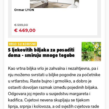
VRLO SU KORISNE
5 ljekovitih biljaka za posaditi
doma - smiruju mnoge tegobe
Kao vrtna biljka vrlo
je zahvalna i nezahtjevna, pa i
nju možemo svrstati u biljke pogodne za početnike
u vrtlarstvu. Raste bujno i grmoliko, a dobro je
ostaviti dovoljan razmak između pojedinih biljaka.
Odgovara joj mjesto u susjedstvu margareta i
kadifica. Cvjetovi nevena skupljaju se tijekom
lipnja, srpnja i kolovoza, a od svježih cvjetova rade