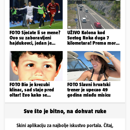
FOTO Sjećate li se mene?
UŽIVO Kolona kod
Ovo su zaboravljeni
Svetog Roka duga 7
hajdukovci, jedan je
kilometara! Prema moru
napuhao 3,3 promila...
se vozi sa većim
zastojima
FOTO Bio je krezubi
FOTO Slavni hrvatski
klinac, sad staje pred
trener je upecao 49
oltar! Evo kako se
godina mlađu misicu
mijenjao jedan od
najvećih...
Sve što je bitno, na dohvat ruke
Skini aplikaciju za najbolje iskustvo portala. Čitaj,