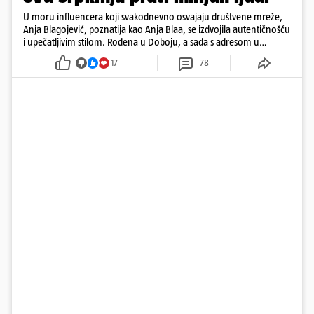
U moru influencera koji svakodnevno osvajaju društvene mreže,
Anja Blagojević, poznatija kao Anja Blaa, se izdvojila autentičnošću
i upečatljivim stilom. Rođena u Doboju, a sada s adresom u
Dubaiju, Anja je spoj glamura, discipline i mladenačke energije
17
78