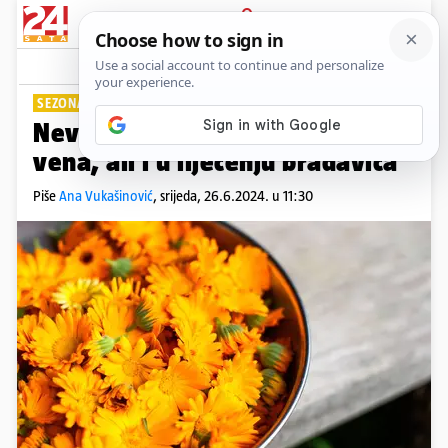
PRIJAVA
Lifestyle
Komentari
0
SEZONA MU JE
Neven će pomoći kod grčeva i
vena, ali i u liječenju bradavica
Piše
Ana Vukašinović
,
srijeda, 26.6.2024. u 11:30