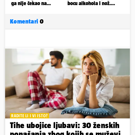
Komentari
0
RADITE LI I VI ISTO?
Tihe ubojice ljubavi: 30 ženskih
ponašanja zbog kojih se muževi