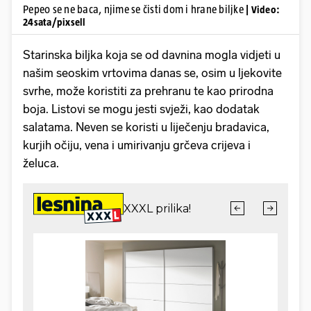
Pepeo se ne baca, njime se čisti dom i hrane biljke
| Video:
24sata/pixsell
Starinska biljka koja se od davnina mogla vidjeti u
našim seoskim vrtovima danas se, osim u ljekovite
svrhe, može koristiti za prehranu te kao prirodna
boja. Listovi se mogu jesti svježi, kao dodatak
salatama. Neven se koristi u liječenju bradavica,
kurjih očiju, vena i umirivanju grčeva crijeva i
želuca.