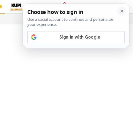
S
PRIJAVA
…