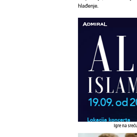
hlađenje.
Igre na sreć