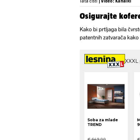
Tata čisti
| Video: KanalRi
Osigurajte kofer
Kako bi prtljaga bila čvr
patentnih zatvarača kako s