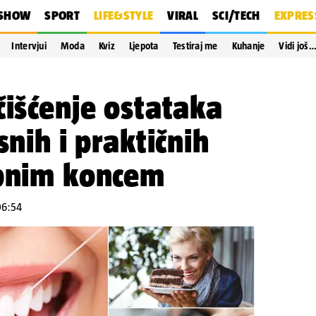
SHOW
SPORT
LIFE&STYLE
VIRAL
SCI/TECH
EXPRES
Intervjui
Moda
Kviz
Ljepota
Testiraj me
Kuhanje
Vidi još
čišćenje ostataka
snih i praktičnih
ubnim koncem
 06:54