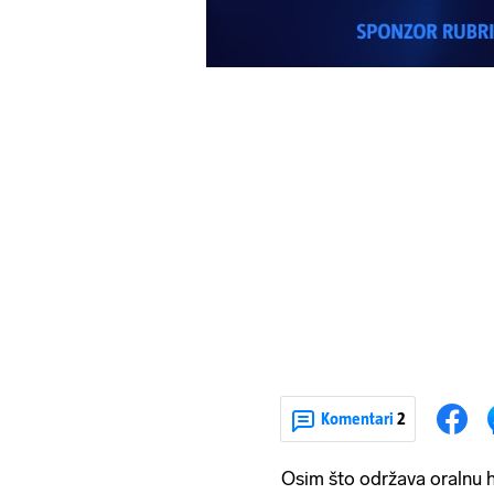
Komentari
2
Osim što održava oralnu h