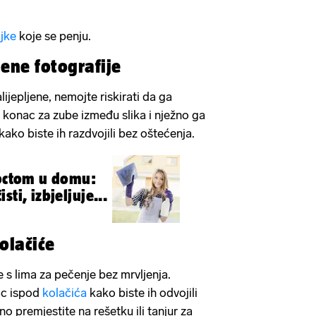
ljke
koje se penju.
jene fotografije
ijepljene, nemojte riskirati da ga
e konac za zube između slika i nježno ga
ako biste ih razdvojili bez oštećenja.
 octom u domu:
ti, izbjeljuje...
olačiće
 s lima za pečenje bez mrvljenja.
ac ispod
kolačića
kako biste ih odvojili
no premjestite na rešetku ili tanjur za