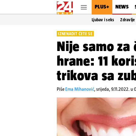
PLUS+
NEWS
Ljubav i seks
Zdravlje
IZNENADIT ĆETE SE
Nije samo za 
hrane: 11 kori
trikova sa z
Piše
Ema Mihanović
,
srijeda, 9.11.2022. u