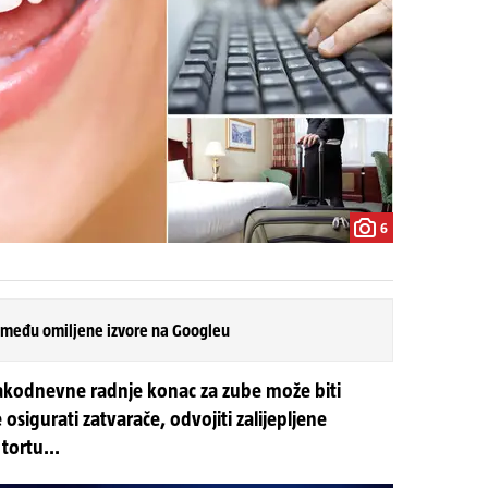
6
 među omiljene izvore na Googleu
akodnevne radnje konac za zube može biti
sigurati zatvarače, odvojiti zalijepljene
 tortu...