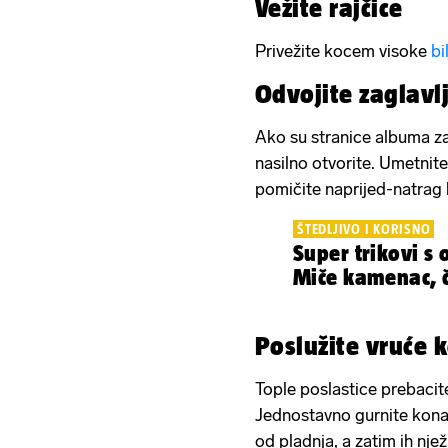
Vežite rajčice
Privežite kocem visoke
bi
Odvojite zaglavl
Ako su stranice albuma zal
nasilno otvorite. Umetnit
pomičite naprijed-natrag k
ŠTEDLJIVO I KORISNO
Super trikovi s
Miče kamenac, čis
Poslužite vruće k
Tople poslastice prebacite
Jednostavno gurnite kon
od pladnja, a zatim ih njež