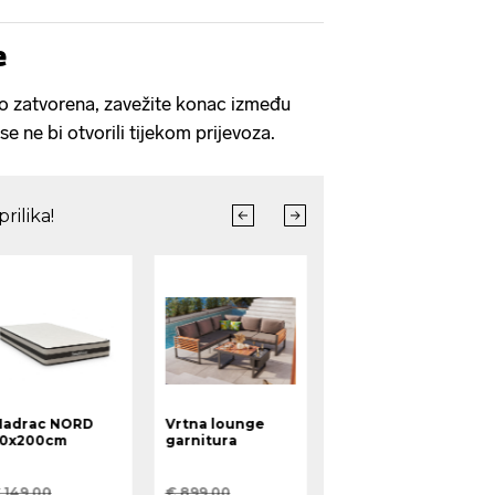
e
sto zatvorena, zavežite konac između
e ne bi otvorili tijekom prijevoza.