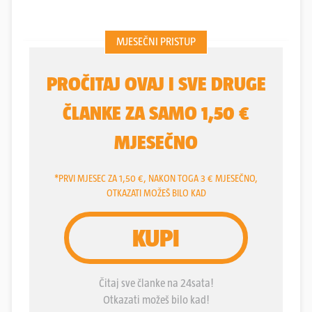
takve proizvodnje je ni manje ni više nego jedna
žena iz zlatne hrvatske doline. Prije 11 godina
Klaudia Krstičević iz Metkovića dala je otkaz,
hrabro pogledala u svoje sutra, iskoristila dio
onoga što je imala i počela s ekološkom
proizvodnjom voća.