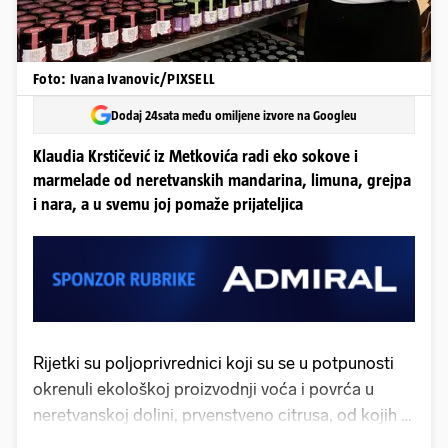
Foto: Ivana Ivanovic/PIXSELL
Dodaj 24sata među omiljene izvore na Googleu
Klaudia Krstičević iz Metkovića radi eko sokove i
marmelade od neretvanskih mandarina, limuna, grejpa
i nara, a u svemu joj pomaže prijateljica
Rijetki su poljoprivrednici koji su se u potpunosti
okrenuli ekološkoj proizvodnji voća i povrća u
neretvanskoj dolini, prvenstveno citrusa, od kojih je
na prvome mjestu neretvanska mandarina. Pionir