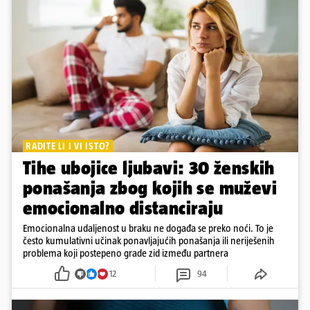
RADITE LI I VI ISTO?
Tihe ubojice ljubavi: 30 ženskih
ponašanja zbog kojih se muževi
emocionalno distanciraju
Emocionalna udaljenost u braku ne događa se preko noći. To je
često kumulativni učinak ponavljajućih ponašanja ili neriješenih
problema koji postepeno grade zid između partnera
12
94