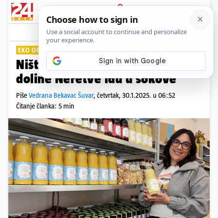
PRIJAVA
Lifestyle
Komentari
5
EKO OPG
PLUS+
Ništa se ne baca: Mandarine iz
doline Neretve idu u sokove
Piše
Vedrana Bekavac Šuvar
,
četvrtak, 30.1.2025. u 06:52
Čitanje članka: 5 min