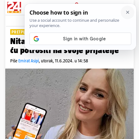
PRIJAVA
Lifestyle
Komentari
0
PRETPLATNICA 24SATA
Nita je u Oranž klubu: Kupone
ću potrošiti na svoje prijatelje
Piše
Emirat Asipi
,
utorak, 11.6.2024. u 14:58