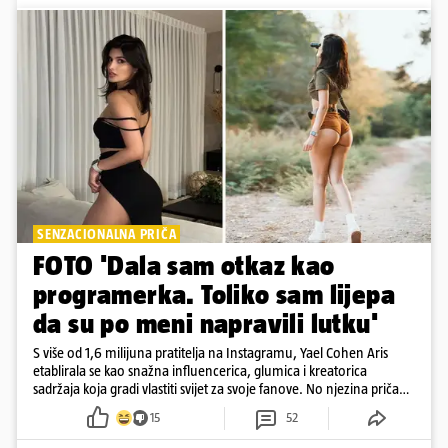
SENZACIONALNA PRIČA
FOTO 'Dala sam otkaz kao
programerka. Toliko sam lijepa
da su po meni napravili lutku'
S više od 1,6 milijuna pratitelja na Instagramu, Yael Cohen Aris
etablirala se kao snažna influencerica, glumica i kreatorica
sadržaja koja gradi vlastiti svijet za svoje fanove. No njezina priča
pokazuje da online slava dolazi i s neočekivanim izazovima
15
52