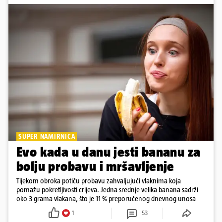
SUPER NAMIRNICA
Evo kada u danu jesti bananu za
bolju probavu i mršavljenje
Tijekom obroka potiču probavu zahvaljujući vlaknima koja
pomažu pokretljivosti crijeva. Jedna srednje velika banana sadrži
oko 3 grama vlakana, što je 11 % preporučenog dnevnog unosa
1
53