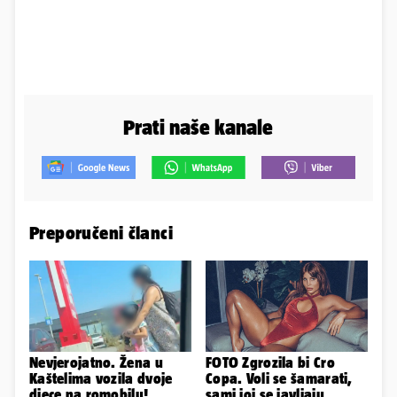
Prati naše kanale
Preporučeni članci
Nevjerojatno. Žena u
FOTO Zgrozila bi Cro
Kaštelima vozila dvoje
Copa. Voli se šamarati,
djece na romobilu!
sami joj se javljaju