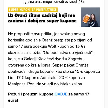
Igre na sreću mogu izazvati ovisnost. 18+
SUPER KUPONI ZA PRETPLATNIKE
Uz Oranž čitam sadržaj koji me
zanima i dobijem super kupone
Ne propustite ovu priliku, jer svakog novog
korisnika godišnje Oranž pretplate po cijeni od
samo 17 eura očekuje Wolt kupon od 13 € i
ulaznica za izložbu "Od boemstva do vječnosti",
koja je u Galeriji Klovićevi dvori u Zagrebu
otvorena do kraja lipnja. Super paket Oranža
obuhvaća i druge kupone, kao što su 15 € kupon za
Lidl, 17 € kupon u Admiralu i 20 € kupon za
Mealpass. Ponuda vrijedi do isteka zaliha.
Požuri i preuzmi kupone
OVDJE
za samo 17
eura!