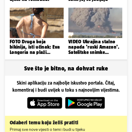
FOTO Druga boja
VIDEO Ukrajina stalno
bikinija, isti učinak: Eva
napada 'ruski Amazon'.
Longoria na plaži
Satelitske snimke
pipkala svoje zanosne
pokazale što se događa
obline
Sve što je bitno, na dohvat ruke
Skini aplikaciju za najbolje iskustvo portala. Čitaj,
komentiraj i budi uvijek u toku s najnovijim vijestima.
Odaberi temu koju želiš pratiti
Primaj sve nove vijesti o temi i budi u tijeku