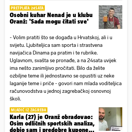
PRETPLATA 24SATA
Osobni kuhar Nenad je u klubu
Oranž: 'Sada mogu čitati sve'
- Volim pratiti što se događa u Hrvatskoj, ali i u
svijetu. Ljubiteljica sam sporta i strastvena
navijačica Dinama pa pratim i te rubrike.
Uglavnom, svašta se pronađe, a na 24sata uvijek
ima nešto zanimljivo pročitati. Bilo da želite
ozbiljne teme ili jednostavno se opustiti uz neke
laganije teme i priče - govori nam mlada voditeljica
računovodstva u jednoj zagrebačkoj osnovnoj
školi.
MLADIĆ IZ ZAGREBA
Karla (27) je Oranž obradovao:
Osim odličnih sportskih analiza,
dobio sam i predobre kupone...