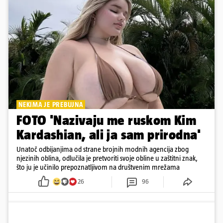
NEKIMA JE PREBUJNA
FOTO 'Nazivaju me ruskom Kim
Kardashian, ali ja sam prirodna'
Unatoč odbijanjima od strane brojnih modnih agencija zbog
njezinih oblina, odlučila je pretvoriti svoje obline u zaštitni znak,
što ju je učinilo prepoznatljivom na društvenim mrežama
26
96