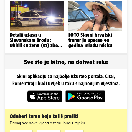
zauvijek'
Detalji užasa u
FOTO Slavni hrvatski
Slavonskom Brodu:
trener je upecao 49
Uhitili su ženu (37) zbog
godina mlađu misicu
smrti 71-godišnjeg
muškarca
Sve što je bitno, na dohvat ruke
Skini aplikaciju za najbolje iskustvo portala. Čitaj,
komentiraj i budi uvijek u toku s najnovijim vijestima.
Odaberi temu koju želiš pratiti
Primaj sve nove vijesti o temi i budi u tijeku