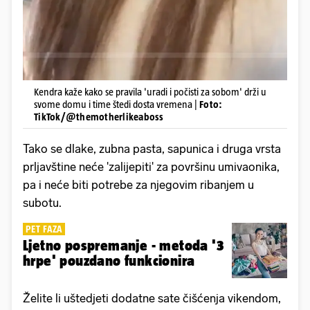
Kendra kaže kako se pravila 'uradi i počisti za sobom' drži u
svome domu i time štedi dosta vremena |
Foto:
TikTok/@themotherlikeaboss
Tako se dlake, zubna pasta, sapunica i druga vrsta
prljavštine neće 'zalijepiti' za površinu umivaonika,
pa i neće biti potrebe za njegovim ribanjem u
subotu.
PET FAZA
Ljetno pospremanje - metoda '3
hrpe' pouzdano funkcionira
Želite li uštedjeti dodatne sate čišćenja vikendom,