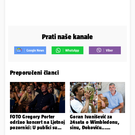
Prati naše kanale
Preporučeni članci
FOTO Gregory Porter
Goran Ivanišević za
održao koncert na Ljetnoj
24sata o Wimbledonu,
pozornici: U publici su
sinu, Đokoviću...
bili Mateša i Blanka
'Zagrljaj oca pamtit ću