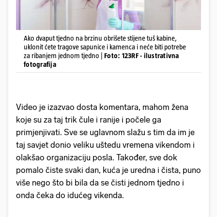
Ako dvaput tjedno na brzinu obrišete stijene tuš kabine,
uklonit ćete tragove sapunice i kamenca i neće biti potrebe
za ribanjem jednom tjedno |
Foto: 123RF - ilustrativna
fotografija
Video je izazvao dosta komentara, mahom žena
koje su za taj trik čule i ranije i počele ga
primjenjivati. Sve se uglavnom slažu s tim da im je
taj savjet donio veliku uštedu vremena vikendom i
olakšao organizaciju posla. Također, sve dok
pomalo čiste svaki dan, kuća je uredna i čista, puno
više nego što bi bila da se čisti jednom tjedno i
onda čeka do idućeg vikenda.