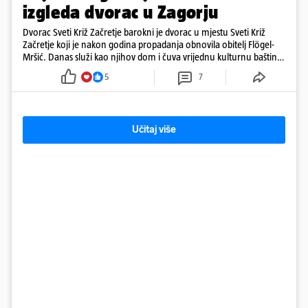
izgleda dvorac u Zagorju
Dvorac Sveti Križ Začretje barokni je dvorac u mjestu Sveti Križ
Začretje koji je nakon godina propadanja obnovila obitelj Flögel-
Mršić. Danas služi kao njihov dom i čuva vrijednu kulturnu baštinu
davno zaboravljenog vremena
5
7
Učitaj više