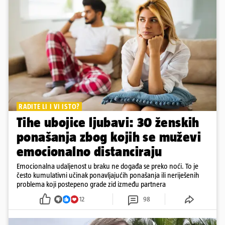
RADITE LI I VI ISTO?
Tihe ubojice ljubavi: 30 ženskih
ponašanja zbog kojih se muževi
emocionalno distanciraju
Emocionalna udaljenost u braku ne događa se preko noći. To je
često kumulativni učinak ponavljajućih ponašanja ili neriješenih
problema koji postepeno grade zid između partnera
12
98