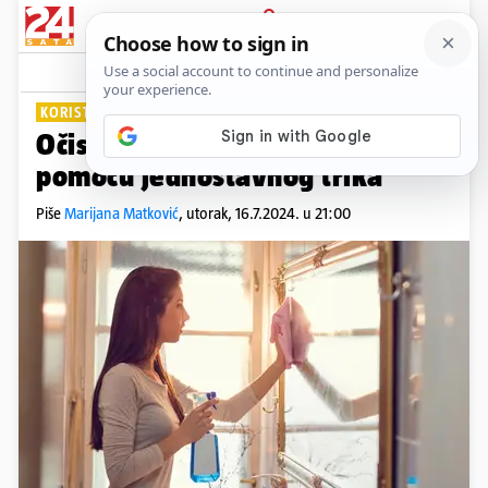
PRIJAVA
Lifestyle
Komentari
1
KORISTAN SAVJET
Očistite kupaonicu u 60 sekundi
pomoću jednostavnog trika
Piše
Marijana Matković
,
utorak, 16.7.2024. u 21:00