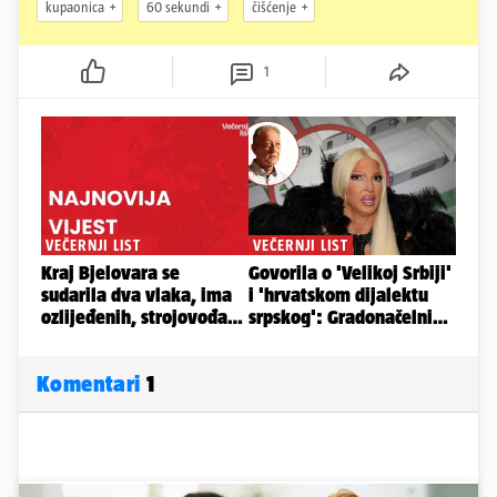
kupaonica
60 sekundi
čišćenje
1
Komentari
1