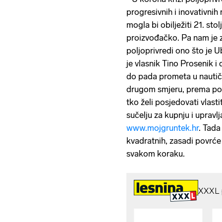
progresivnih i inovativnih 
mogla bi obilježiti 21. sto
proizvođačko. Pa nam je z
poljoprivredi ono što je U
je vlasnik Tino Prosenik 
do pada prometa u nautič
drugom smjeru, prema pol
tko želi posjedovati vlastit
sučelju za kupnju i upravl
www.mojgruntek.hr
. Tada
kvadratnih, zasadi povrće 
svakom koraku.