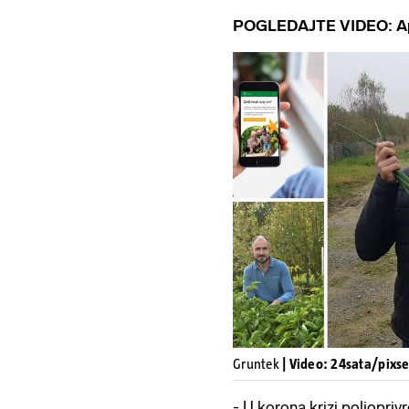
POGLEDAJTE VIDEO: Apl
Gruntek
| Video: 24sata/pixse
- U korona krizi poljopriv