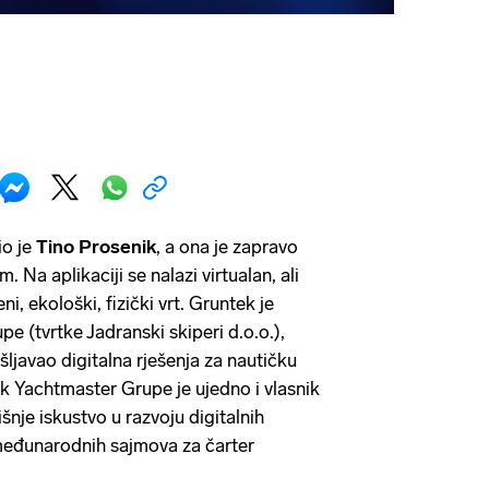
o je
Tino Prosenik
, a ona je zapravo
. Na aplikaciji se nalazi virtualan, ali
ni, ekološki, fizički vrt. Gruntek je
e (tvrtke Jadranski skiperi d.o.o.),
šljavao digitalna rješenja za nautičku
nik Yachtmaster Grupe je ujedno i vlasnik
nje iskustvo u razvoju digitalnih
 međunarodnih sajmova za čarter