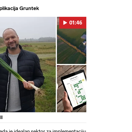
ikacija Gruntek
01:46
Pokretanje videa...
ll
reda je idealan sektor za implementaciju