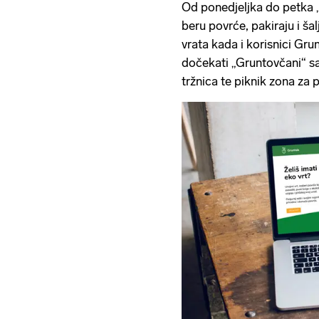
Od ponedjeljka do petka 
beru povrće, pakiraju i ša
vrata kada i korisnici Gr
dočekati „Gruntovčani“ sa 
tržnica te piknik zona za