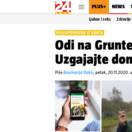
PLUS+
NEWS
Ljubav i seks
Zdravlje
POLJOPRIVREDA IZ KAUČA
Odi na Grunte
Uzgajajte do
Piše
Anamarija Dukši
,
petak, 20.11.2020. 