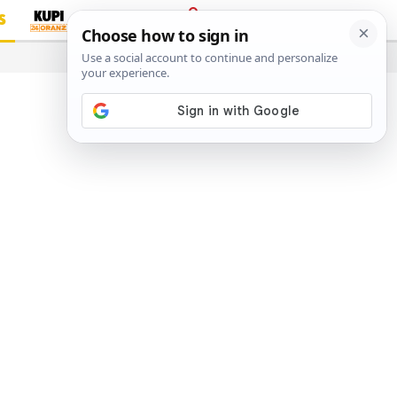
S
PRIJAVA
…