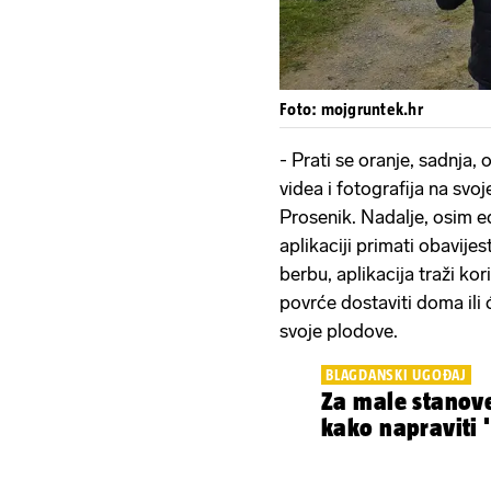
Foto: mojgruntek.hr
- Prati se oranje, sadnja, 
videa i fotografija na sv
Prosenik. Nadalje, osim ed
aplikaciji primati obavijes
berbu, aplikacija traži ko
povrće dostaviti doma ili
svoje plodove.
BLAGDANSKI UGOĐAJ
Za male stanove
kako napraviti '