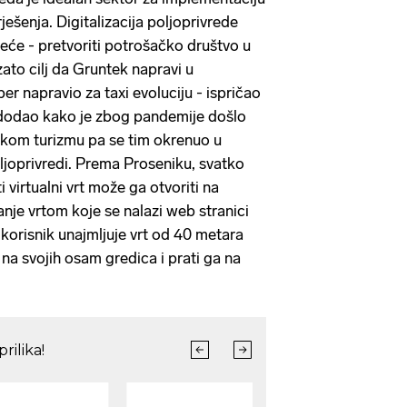
rješenja. Digitalizacija poljoprivrede
ljeće - pretvoriti potrošačko društvo u
ato cilj da Gruntek napravi u
ber napravio za taxi evoluciju - ispričao
i dodao kako je zbog pandemije došlo
kom turizmu pa se tim okrenuo u
joprivredi. Prema Proseniku, svatko
i virtualni vrt može ga otvoriti na
janje vrtom koje se nalazi web stranici
 korisnik unajmljuje vrt od 40 metara
na svojih osam gredica i prati ga na