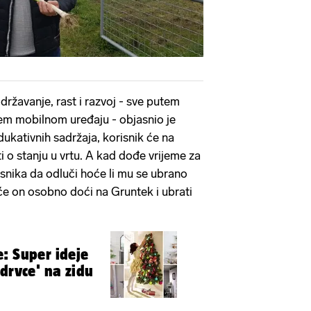
održavanje, rast i razvoj - sve putem
ojem mobilnom uređaju - objasnio je
ukativnih sadržaja, korisnik će na
ti o stanju u vrtu. A kad dođe vrijeme za
risnika da odluči hoće li mu se ubrano
 će on osobno doći na Gruntek i ubrati
: Super ideje
drvce' na zidu