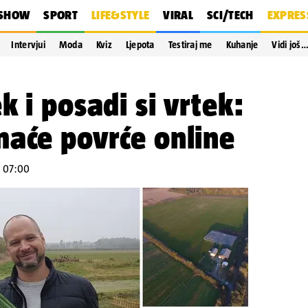
SHOW
SPORT
LIFE&STYLE
VIRAL
SCI/TECH
EXPRES
Intervjui
Moda
Kviz
Ljepota
Testiraj me
Kuhanje
Vidi još
k i posadi si vrtek:
maće povrće online
u 07:00