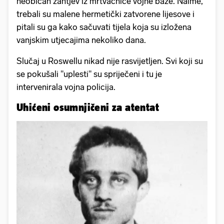
neobičan zahtjev iz mrtvačnice vojne baze. Naime,
trebali su malene hermetički zatvorene lijesove i
pitali su ga kako sačuvati tijela koja su izložena
vanjskim utjecajima nekoliko dana.
Slučaj u Roswellu nikad nije rasvijetljen. Svi koji su
se pokušali "uplesti" su spriječeni i tu je
intervenirala vojna policija.
Uhićeni osumnjičeni za atentat