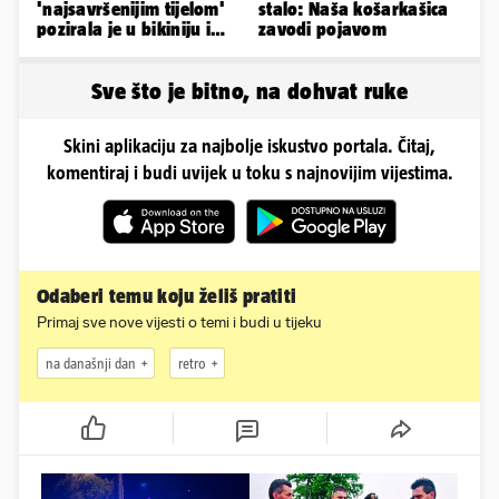
'najsavršenijim tijelom'
stalo: Naša košarkašica
pozirala je u bikiniju i
zavodi pojavom
pokazala svoje bujne
obline...
Sve što je bitno, na dohvat ruke
Skini aplikaciju za najbolje iskustvo portala. Čitaj,
komentiraj i budi uvijek u toku s najnovijim vijestima.
Odaberi temu koju želiš pratiti
Primaj sve nove vijesti o temi i budi u tijeku
na današnji dan
retro