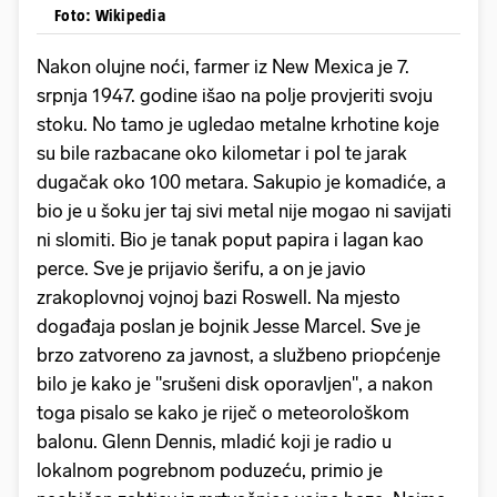
Foto: Wikipedia
Nakon olujne noći, farmer iz New Mexica je 7.
srpnja 1947. godine išao na polje provjeriti svoju
stoku. No tamo je ugledao metalne krhotine koje
su bile razbacane oko kilometar i pol te jarak
dugačak oko 100 metara. Sakupio je komadiće, a
bio je u šoku jer taj sivi metal nije mogao ni savijati
ni slomiti. Bio je tanak poput papira i lagan kao
perce. Sve je prijavio šerifu, a on je javio
zrakoplovnoj vojnoj bazi Roswell. Na mjesto
događaja poslan je bojnik Jesse Marcel. Sve je
brzo zatvoreno za javnost, a službeno priopćenje
bilo je kako je "srušeni disk oporavljen", a nakon
toga pisalo se kako je riječ o meteorološkom
balonu. Glenn Dennis, mladić koji je radio u
lokalnom pogrebnom poduzeću, primio je