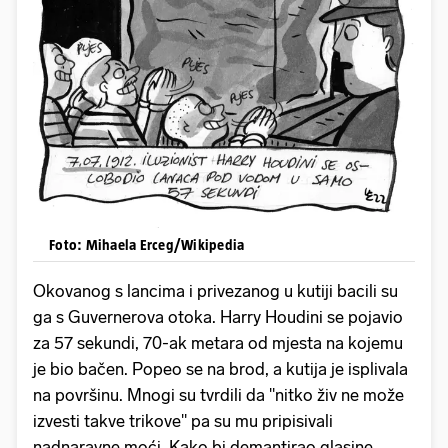
Foto: Mihaela Erceg/Wikipedia
Okovanog s lancima i privezanog u kutiji bacili su
ga s Guvernerova otoka. Harry Houdini se pojavio
za 57 sekundi, 70-ak metara od mjesta na kojemu
je bio bačen. Popeo se na brod, a kutija je isplivala
na površinu. Mnogi su tvrdili da "nitko živ ne može
izvesti takve trikove" pa su mu pripisivali
nadnaravne moći. Kako bi demantirao glasine,