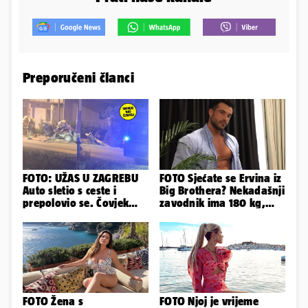
Preporučeni članci
FOTO: UŽAS U ZAGREBU
FOTO Sjećate se Ervina iz
Auto sletio s ceste i
Big Brothera? Nekadašnji
prepolovio se. Čovjek
zavodnik ima 180 kg,
poginuo, ima ozlijeđenih
evo kako izgleda
FOTO Žena s
FOTO Njoj je vrijeme