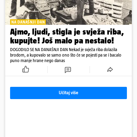
NA DANAŠNJI DAN
Ajmo, ljudi, stigla je svježa riba,
kupujte! Još malo pa nestalo!
DOGODILO SE NA DANAŠNJI DAN Nekad je svježa riba dolazila
brodom, a kupovalo se samo ono što će se pojesti pa se i bacalo
puno manje hrane nego danas
Učitaj više