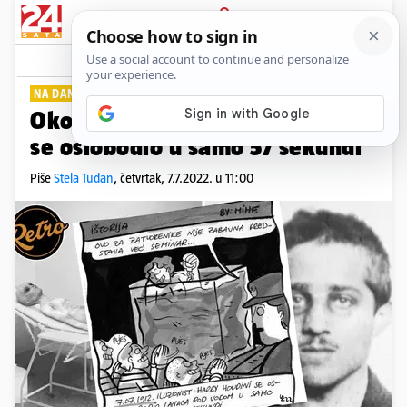
PRIJAVA
Lifestyle
Komentari
0
NA DANAŠNJI DAN
Okovali ga i bacili u vodu, a on
se oslobodio u samo 57 sekundi
Piše
Stela Tuđan
,
četvrtak, 7.7.2022. u 11:00