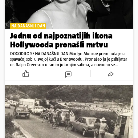
NA DANAŠNJI DAN
Jednu od najpoznatijih ikona
Hollywooda pronašli mrtvu
DOGODILO SE NA DANAŠNJI DAN Marilyn Monroe preminula je u
spavaćoj sobi u svojoj kući u Brentwoodu. Pronašao ju je psihijatar
dr. Ralph Greenson u ranim jutarnjim satima, a navodno se
predozirala