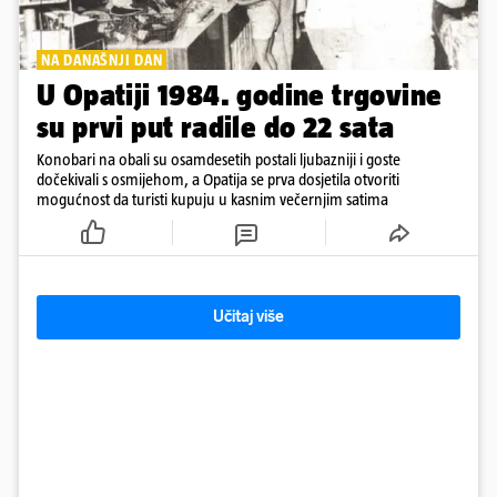
NA DANAŠNJI DAN
U Opatiji 1984. godine trgovine
su prvi put radile do 22 sata
Konobari na obali su osamdesetih postali ljubazniji i goste
dočekivali s osmijehom, a Opatija se prva dosjetila otvoriti
mogućnost da turisti kupuju u kasnim večernjim satima
Učitaj više