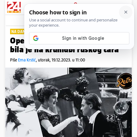
PRIJAVA
Lifestyle
Komentari
0
NA DANAŠNJI DAN
Operna pjevačica Milka Trnina
bila je na krunidbi ruskog cara
Piše
Ema Krstić
,
utorak, 19.12.2023. u 11:00