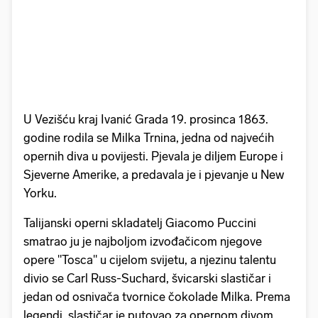
U Vezišću kraj Ivanić Grada 19. prosinca 1863.
godine rodila se Milka Trnina, jedna od najvećih
opernih diva u povijesti. Pjevala je diljem Europe i
Sjeverne Amerike, a predavala je i pjevanje u New
Yorku.
Talijanski operni skladatelj Giacomo Puccini
smatrao ju je najboljom izvođačicom njegove
opere "Tosca" u cijelom svijetu, a njezinu talentu
divio se Carl Russ-Suchard, švicarski slastičar i
jedan od osnivača tvornice čokolade Milka. Prema
legendi, slastičar je putovao za opernom divom