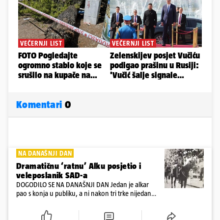
Komentari
0
NA DANAŠNJI DAN
Dramatičnu ‘ratnu’ Alku posjetio i
veleposlanik SAD-a
DOGODILO SE NA DANAŠNJI DAN Jedan je alkar
pao s konja u publiku, a ni nakon tri trke nijedan
alkar nije uspio steći odlučujuću prednost, pa je
pobjednik odlučen tek u pripetavanju