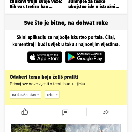
znakovi truju svoje veze:
sumnjiče za teško
Bik vas tretira kao
ubojstvo ide u istražni
vlasništvo, Jarcu je veza
zatvor. Prijeti joj 40
ugovor
godina!
Sve što je bitno, na dohvat ruke
Skini aplikaciju za najbolje iskustvo portala. Čitaj,
komentiraj i budi uvijek u toku s najnovijim vijestima.
Odaberi temu koju želiš pratiti
Primaj sve nove vijesti o temi i budi u tijeku
na današnji dan
retro