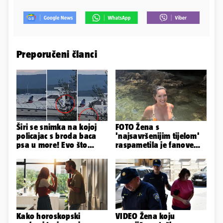
Preporučeni članci
Širi se snimka na kojoj
FOTO Žena s
policajac s broda baca
'najsavršenijim tijelom'
psa u more! Evo što
raspametila je fanove
kažu: 'Samo smo ga
zaigranim fotkama iz
pustili'
plićaka
Kako horoskopski
VIDEO Žena koju