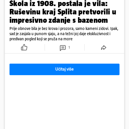
Škola iz 1908. postala je vila:
Ruševinu kraj Splita pretvorili u
impresivno zdanje s bazenom
Prije obnove bila je bez krova i prozora, samo kameni zidovi. Ipak,
sad je zasjala u punom sjaju, a na težni joj daje ekskluzivnost i
predivan pogled koji se pruža na more
1
Učitaj više