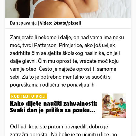
Dan spavanja
| Video: 24sata/pixsell
Zamjerate li nekome i dalje, on nad vama ima neku
moć, tvrdi Patterson. Primjerice, ako još uvijek
zadrhtite čim se sjetite školskog nasilnika, on je i
dalje glavni. Čim mu oprostite, vraćate moć koju
vam je oteo. Često je najteže oprostiti samome
sebi. Za to je potrebno mentalno se suočiti s
pogreškama i odlučiti ne ponavljati ih.
RODITELJI OTKRILI
Kako dijete naučiti zahvalnosti:
Svaki dan je prilika za pouku...
Od ljudi koje ste pritom povrijedili, dobro je
zatražiti oproštaj. Najbolje je to učiniti u lice, no