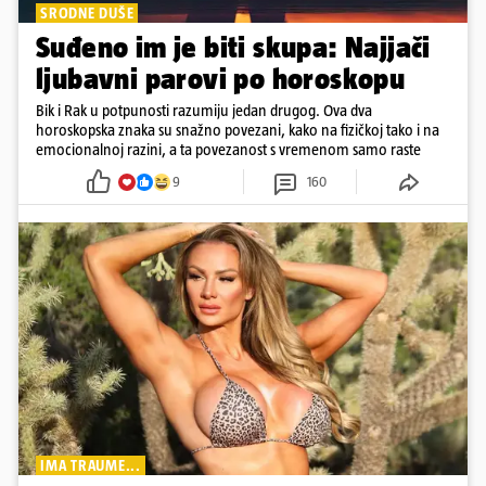
SRODNE DUŠE
Suđeno im je biti skupa: Najjači
ljubavni parovi po horoskopu
Bik i Rak u potpunosti razumiju jedan drugog. Ova dva
horoskopska znaka su snažno povezani, kako na fizičkoj tako i na
emocionalnoj razini, a ta povezanost s vremenom samo raste
9
160
IMA TRAUME...