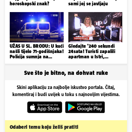
horoskopski znak?
sami joj se javljaju
UŽAS U SL. BRODU: U kući
Gledajte '240 sekundi
našli tijelo 71-godišnjaka!
24sata! Turisti zapalili
Policija sumnja na
apartman u Istri,
nasilnu smrt
vlasnik: 'Sezona mi je
završena'
Sve što je bitno, na dohvat ruke
Skini aplikaciju za najbolje iskustvo portala. Čitaj,
komentiraj i budi uvijek u toku s najnovijim vijestima.
Odaberi temu koju želiš pratiti