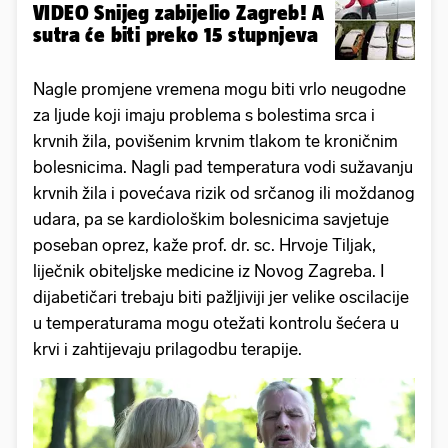
VIDEO Snijeg zabijelio Zagreb! A
sutra će biti preko 15 stupnjeva
Nagle promjene vremena mogu biti vrlo neugodne
za ljude koji imaju problema s bolestima srca i
krvnih žila, povišenim krvnim tlakom te kroničnim
bolesnicima. Nagli pad temperatura vodi sužavanju
krvnih žila i povećava rizik od srčanog ili moždanog
udara, pa se kardiološkim bolesnicima savjetuje
poseban oprez, kaže prof. dr. sc. Hrvoje Tiljak,
liječnik obiteljske medicine iz Novog Zagreba. I
dijabetičari trebaju biti pažljiviji jer velike oscilacije
u temperaturama mogu otežati kontrolu šećera u
krvi i zahtijevaju prilagodbu terapije.