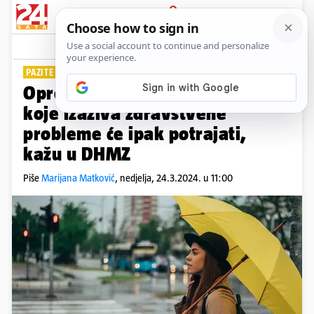
PRIJAVA
Lifestyle
Komentari
0
PAZITE NA ZDRAVLJE
Oprez, promjenjivo vrijeme
koje izaziva zdravstvene
probleme će ipak potrajati,
kažu u DHMZ
Piše
Marijana Matković
,
nedjelja, 24.3.2024. u 11:00