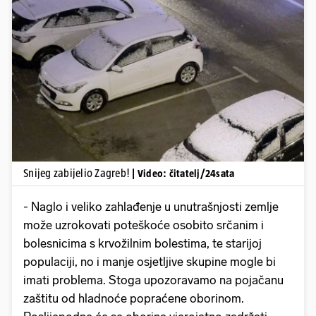
Pokretanje videa...
Snijeg zabijelio Zagreb!
| Video: čitatelj/24sata
- Naglo i veliko zahlađenje u unutrašnjosti zemlje
može uzrokovati poteškoće osobito srčanim i
bolesnicima s krvožilnim bolestima, te starijoj
populaciji, no i manje osjetljive skupine mogle bi
imati problema. Stoga upozoravamo na pojačanu
zaštitu od hladnoće popraćene oborinom.