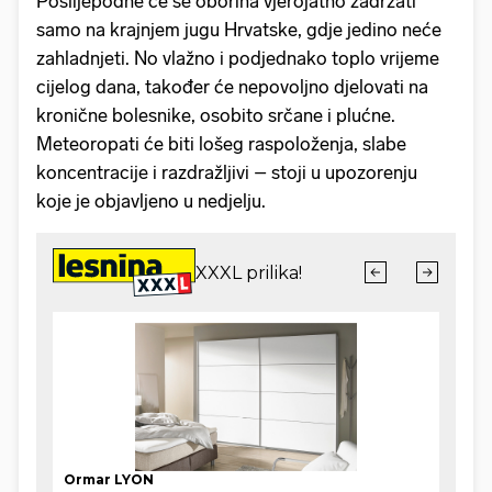
Poslijepodne će se oborina vjerojatno zadržati
samo na krajnjem jugu Hrvatske, gdje jedino neće
zahladnjeti. No vlažno i podjednako toplo vrijeme
cijelog dana, također će nepovoljno djelovati na
kronične bolesnike, osobito srčane i plućne.
Meteoropati će biti lošeg raspoloženja, slabe
koncentracije i razdražljivi – stoji u upozorenju
koje je objavljeno u nedjelju.