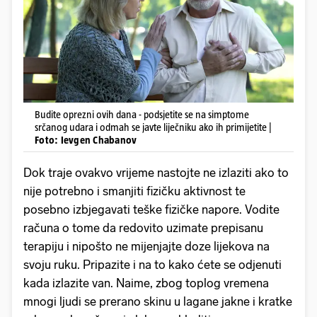
Budite oprezni ovih dana - podsjetite se na simptome
srčanog udara i odmah se javte liječniku ako ih primijetite |
Foto: Ievgen Chabanov
Dok traje ovakvo vrijeme nastojte ne izlaziti ako to
nije potrebno i smanjiti fizičku aktivnost te
posebno izbjegavati teške fizičke napore. Vodite
računa o tome da redovito uzimate prepisanu
terapiju i nipošto ne mijenjajte doze lijekova na
svoju ruku. Pripazite i na to kako ćete se odjenuti
kada izlazite van. Naime, zbog toplog vremena
mnogi ljudi se prerano skinu u lagane jakne i kratke