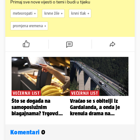
Primaj sve nove vijesti o temi i budi u tijeku
meteoropati
krvne žile
krvni tlak
promjena vremena
Komentari
0