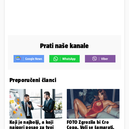
Prati naše kanale
Preporučeni članci
Koji je najbolji, a koji
FOTO Zgrozila bi Cro
najgori posao za tvoj
Copa. Voli se šamarati,