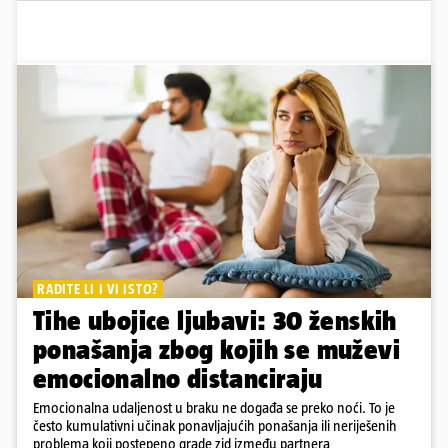
RADITE LI I VI ISTO?
Tihe ubojice ljubavi: 30 ženskih
ponašanja zbog kojih se muževi
emocionalno distanciraju
Emocionalna udaljenost u braku ne događa se preko noći. To je
često kumulativni učinak ponavljajućih ponašanja ili neriješenih
problema koji postepeno grade zid između partnera