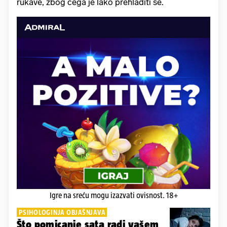
rukave, zbog čega je lako prehladiti se.
Igre na sreću mogu izazvati ovisnost. 18+
PSIHOLOGINJA OBJAŠNJAVA
Što pomicanje sata radi vašem