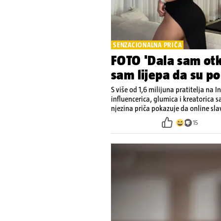
SENZACIONALNA PRIČA
FOTO 'Dala sam otk
sam lijepa da su po
S više od 1,6 milijuna pratitelja na 
influencerica, glumica i kreatorica sa
njezina priča pokazuje da online sl
15