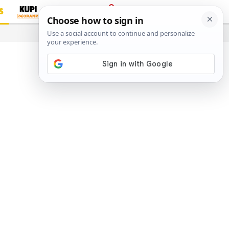
S
PRIJAVA
…