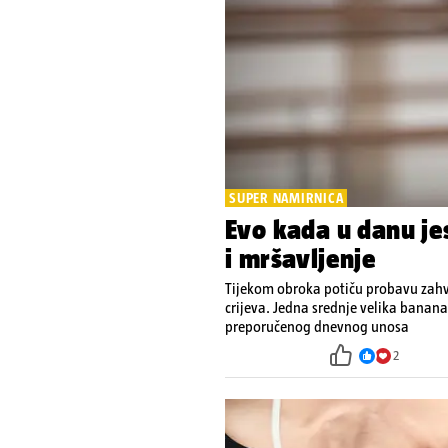
SUPER NAMIRNICA
Evo kada u danu je
i mršavljenje
Tijekom obroka potiču probavu zahv
crijeva. Jedna srednje velika banana
preporučenog dnevnog unosa
2