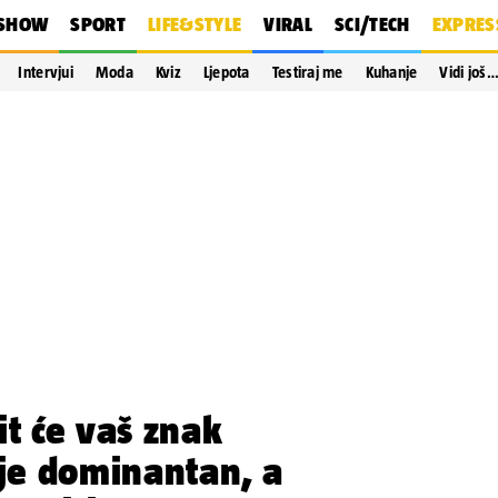
SHOW
SPORT
LIFE&STYLE
VIRAL
SCI/TECH
EXPRES
Intervjui
Moda
Kviz
Ljepota
Testiraj me
Kuhanje
Vidi još
it će vaš znak
 je dominantan, a