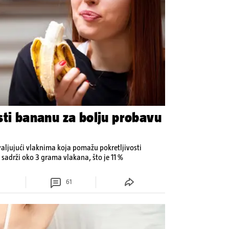
sti bananu za bolju probavu
aljujući vlaknima koja pomažu pokretljivosti
 sadrži oko 3 grama vlakana, što je 11 %
61