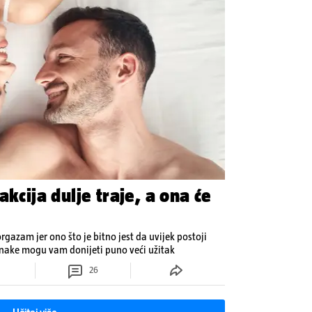
akcija dulje traje, a ona će
orgazam jer ono što je bitno jest da uvijek postoji
inake mogu vam donijeti puno veći užitak
26