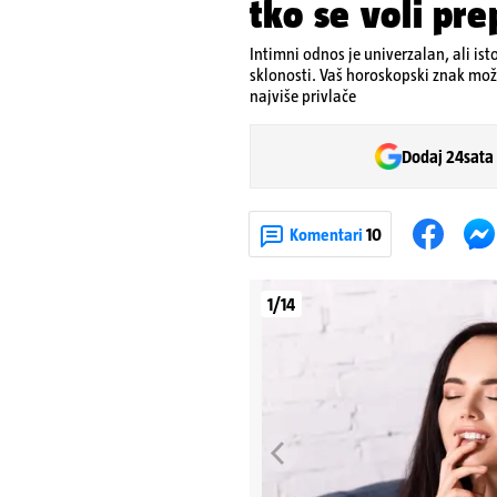
tko se voli pre
Intimni odnos je univerzalan, ali ist
sklonosti. Vaš horoskopski znak može
najviše privlače
Dodaj 24sata
Komentari
10
1/14