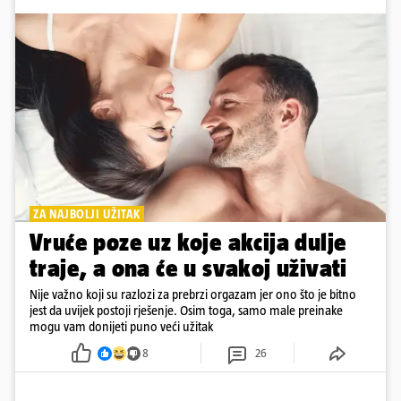
ZA NAJBOLJI UŽITAK
Vruće poze uz koje akcija dulje
traje, a ona će u svakoj uživati
Nije važno koji su razlozi za prebrzi orgazam jer ono što je bitno
jest da uvijek postoji rješenje. Osim toga, samo male preinake
mogu vam donijeti puno veći užitak
8
26