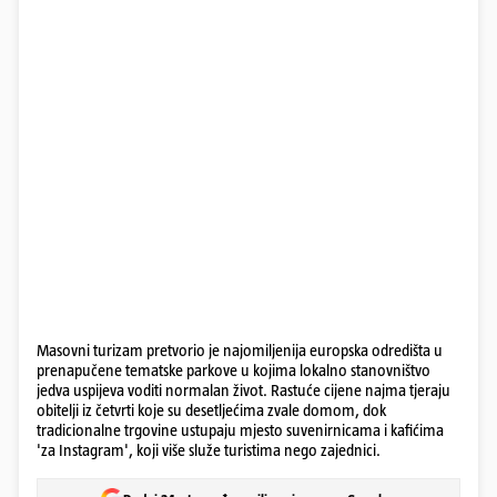
Masovni turizam pretvorio je najomiljenija europska odredišta u
prenapučene tematske parkove u kojima lokalno stanovništvo
jedva uspijeva voditi normalan život. Rastuće cijene najma tjeraju
obitelji iz četvrti koje su desetljećima zvale domom, dok
tradicionalne trgovine ustupaju mjesto suvenirnicama i kafićima
'za Instagram', koji više služe turistima nego zajednici.