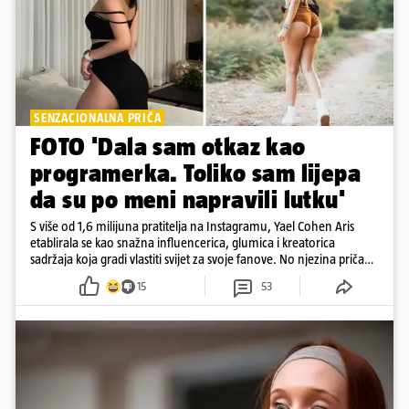
SENZACIONALNA PRIČA
FOTO 'Dala sam otkaz kao
programerka. Toliko sam lijepa
da su po meni napravili lutku'
S više od 1,6 milijuna pratitelja na Instagramu, Yael Cohen Aris
etablirala se kao snažna influencerica, glumica i kreatorica
sadržaja koja gradi vlastiti svijet za svoje fanove. No njezina priča
pokazuje da online slava dolazi i s neočekivanim izazovima
15
53