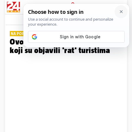
PRIJAVA
Galerija
Komentari
2
NA POPISU JE I HRVATSKI GRAD
Ovo je 15 europskih gradova
koji su objavili 'rat' turistima