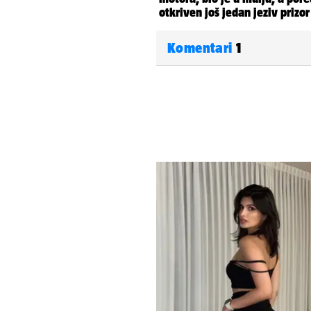
Komentari
1