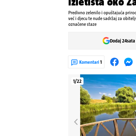
izletišta oko 
Predivno zelenilo i opuštajuća prir
već i djecu te nude sadržaj za obitelj
označene staze
Dodaj 24sata
Komentari
1
1/22