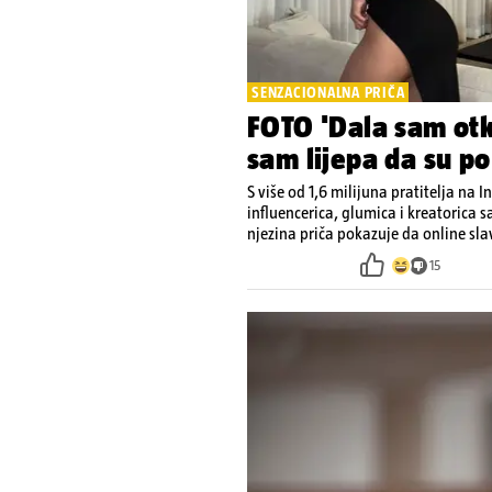
SENZACIONALNA PRIČA
FOTO 'Dala sam otk
sam lijepa da su po
S više od 1,6 milijuna pratitelja na 
influencerica, glumica i kreatorica sa
njezina priča pokazuje da online sl
15