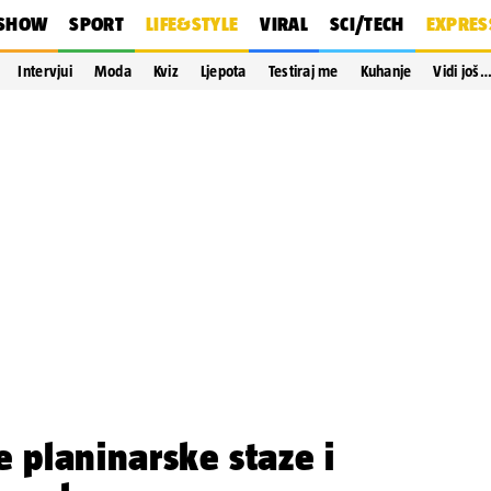
SHOW
SPORT
LIFE&STYLE
VIRAL
SCI/TECH
EXPRES
Intervjui
Moda
Kviz
Ljepota
Testiraj me
Kuhanje
Vidi još
e planinarske staze i