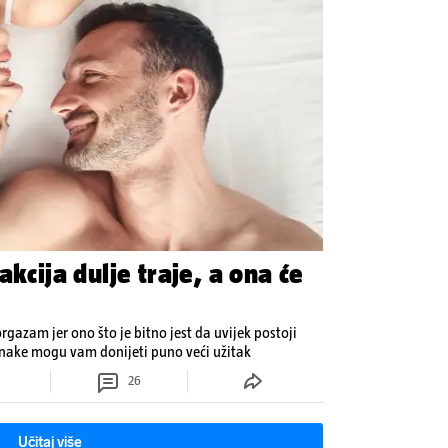
akcija dulje traje, a ona će
orgazam jer ono što je bitno jest da uvijek postoji
inake mogu vam donijeti puno veći užitak
26
Učitaj više