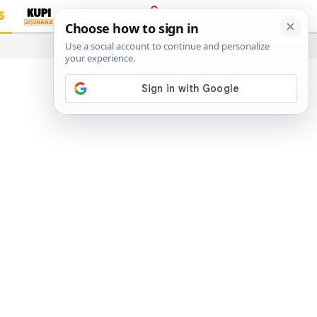
S
PRIJAVA
…