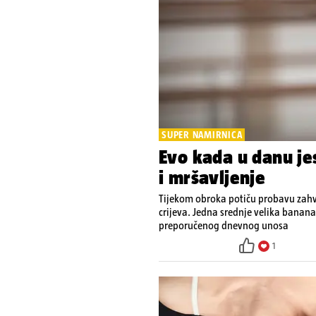
SUPER NAMIRNICA
Evo kada u danu je
i mršavljenje
Tijekom obroka potiču probavu zahv
crijeva. Jedna srednje velika banana
preporučenog dnevnog unosa
1