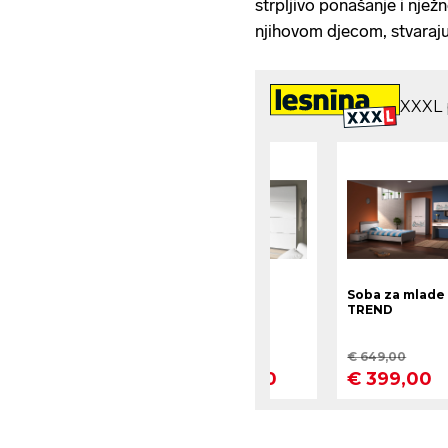
strpljivo ponašanje i njež
njihovom djecom, stvarajuć