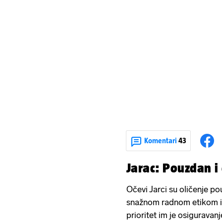
Komentari
43
Jarac: Pouzdan 
Očevi Jarci su oličenje p
snažnom radnom etikom i 
prioritet im je osiguravanj