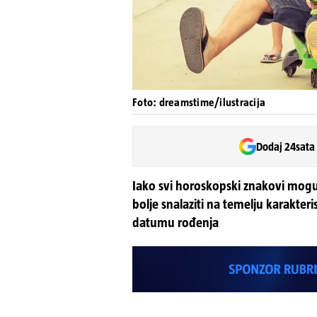
Foto: dreamstime/ilustracija
Dodaj 24sata
Iako svi horoskopski znakovi mogu br
bolje snalaziti na temelju karakteri
datumu rođenja