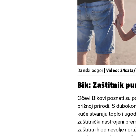
Danski odgoj
| Video: 24sata
Bik: Zaštitnik pu
Očevi Bikovi poznati su po
brižnoj prirodi. S dubokom
kuće stvaraju toplo i ugo
zaštitnički nastrojeni pre
zaštititi ih od nevolje i pr