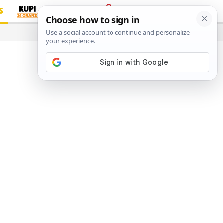
S
PRIJAVA
…