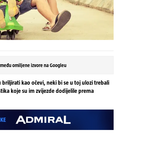
 među omiljene izvore na Googleu
iljirati kao očevi, neki bi se u toj ulozi trebali
stika koje su im zvijezde dodijelile prema