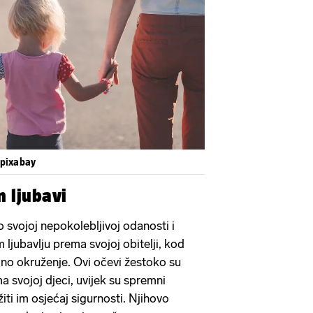
Pokretanje videa...
/pixabay
n ljubavi
 svojoj nepokolebljivoj odanosti i
 ljubavlju prema svojoj obitelji, kod
dno okruženje. Ovi očevi žestoko su
ma svojoj djeci, uvijek su spremni
užiti im osjećaj sigurnosti. Njihovo