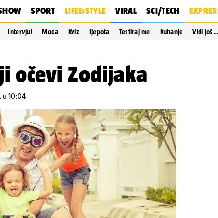
SHOW
SPORT
LIFE&STYLE
VIRAL
SCI/TECH
EXPRES
Intervjui
Moda
Kviz
Ljepota
Testiraj me
Kuhanje
Vidi još
ji očevi Zodijaka
. u 10:04