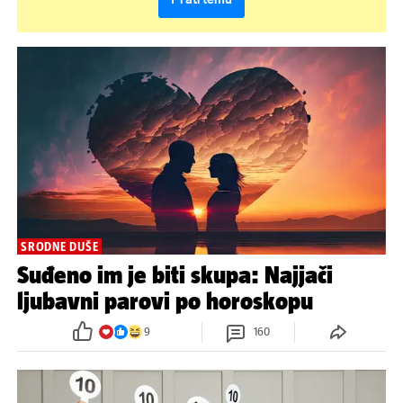
SRODNE DUŠE
Suđeno im je biti skupa: Najjači
ljubavni parovi po horoskopu
9
160