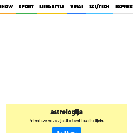
SHOW
SPORT
LIFE&STYLE
VIRAL
SCI/TECH
EXPRES
astrologija
Primaj sve nove vijesti o temi i budi u tijeku
Prati temu