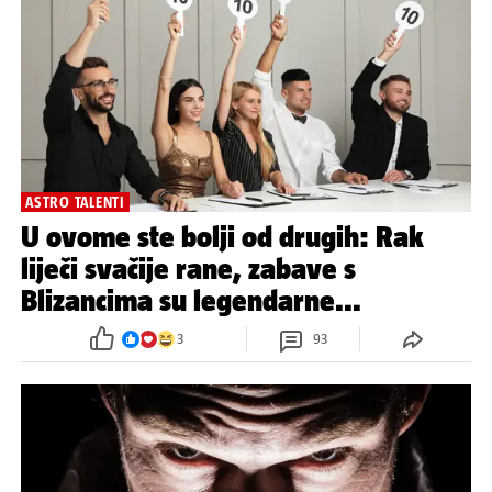
ASTRO TALENTI
U ovome ste bolji od drugih: Rak
liječi svačije rane, zabave s
Blizancima su legendarne...
3
93