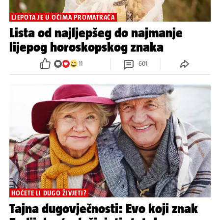
LJEPOTA JE U OČIMA PROMATRAČA
Lista od najljepšeg do najmanje
lijepog horoskopskog znaka
11
601
HOĆETE LI DUGO ŽIVJETI?
Tajna dugovječnosti: Evo koji znak