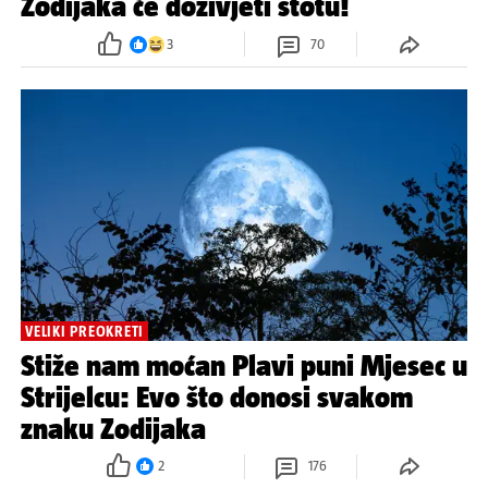
Zodijaka će doživjeti stotu!
3
70
VELIKI PREOKRETI
Stiže nam moćan Plavi puni Mjesec u
Strijelcu: Evo što donosi svakom
znaku Zodijaka
2
176