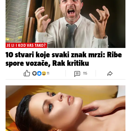
JE LI I KOD VAS TAKO?
10 stvari koje svaki znak mrzi: Ribe
spore vozače, Rak kritiku
11
115