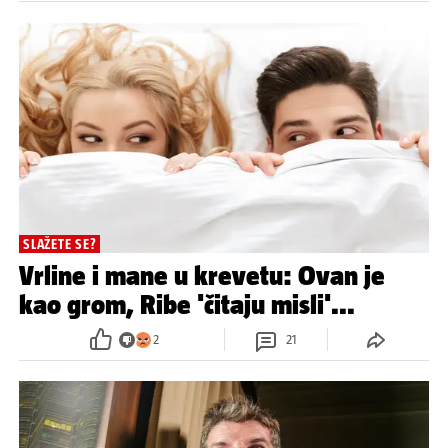
SLAŽETE SE?
Vrline i mane u krevetu: Ovan je
kao grom, Ribe 'čitaju misli'...
2
21