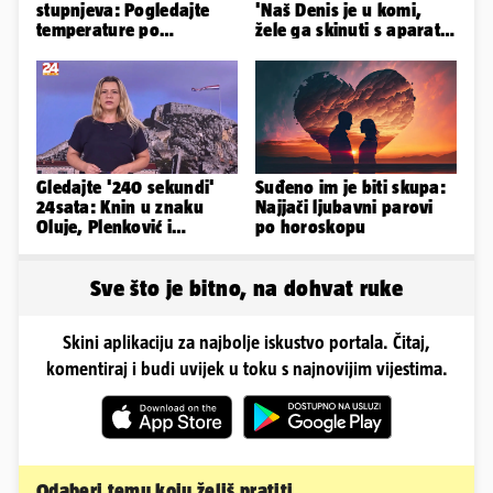
stupnjeva: Pogledajte
'Naš Denis je u komi,
temperature po
žele ga skinuti s aparata!
gradovima
Molim vas, pomozite'
Gledajte '240 sekundi'
Suđeno im je biti skupa:
24sata: Knin u znaku
Najjači ljubavni parovi
Oluje, Plenković i
po horoskopu
Milanović se ignorirali...
Sve što je bitno, na dohvat ruke
Skini aplikaciju za najbolje iskustvo portala. Čitaj,
komentiraj i budi uvijek u toku s najnovijim vijestima.
Odaberi temu koju želiš pratiti