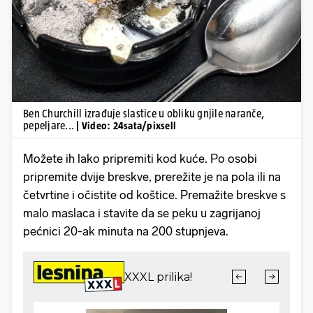
Pokretanje videa...
Ben Churchill izrađuje slastice u obliku gnjile naranče,
pepeljare...
| Video: 24sata/pixsell
Možete ih lako pripremiti kod kuće. Po osobi
pripremite dvije breskve, prerežite je na pola ili na
četvrtine i očistite od koštice. Premažite breskve s
malo maslaca i stavite da se peku u zagrijanoj
pećnici 20-ak minuta na 200 stupnjeva.