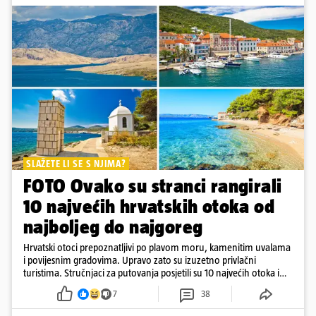
SLAŽETE LI SE S NJIMA?
FOTO Ovako su stranci rangirali
10 najvećih hrvatskih otoka od
najboljeg do najgoreg
Hrvatski otoci prepoznatljivi po plavom moru, kamenitim uvalama
i povijesnim gradovima. Upravo zato su izuzetno privlačni
turistima. Stručnjaci za putovanja posjetili su 10 najvećih otoka i
rangirali ih
7
38