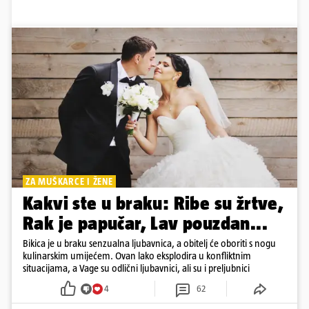
ZA MUŠKARCE I ŽENE
Kakvi ste u braku: Ribe su žrtve,
Rak je papučar, Lav pouzdan...
Bikica je u braku senzualna ljubavnica, a obitelj će oboriti s nogu
kulinarskim umijećem. Ovan lako eksplodira u konfliktnim
situacijama, a Vage su odlični ljubavnici, ali su i preljubnici
4
62