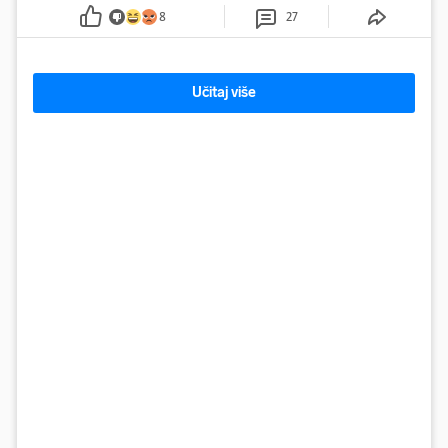
kad dođe na trening
8
27
Učitaj više