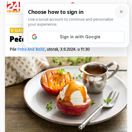
PRIJAVA
Lifestyle
Komentari
1
U SLAST!
Pečene breskve idu uz sladoled
Piše
Petra Anić Božić
,
utorak, 3.9.2024. u 11:30