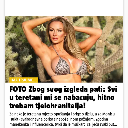
IMA TRAUME...
FOTO Zbog svog izgleda pati: Svi
u teretani mi se nabacuju, hitno
trebam tjelohranitelja!
Za neke je teretana mjesto opuštanja i brige o tijelu, a za Monicu
Huldt - svakodnevna borba s nepoželjnom pažnjom. Zgodna
manekenka i influencerica, tvrdi da je muškarci salijeću svaki put