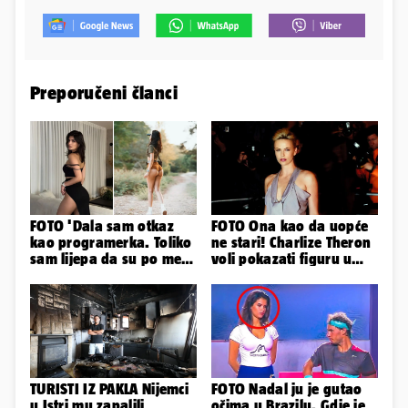
Preporučeni članci
FOTO 'Dala sam otkaz
FOTO Ona kao da uopće
kao programerka. Toliko
ne stari! Charlize Theron
sam lijepa da su po meni
voli pokazati figuru u
napravili lutku'
golišavim izdanjima...
TURISTI IZ PAKLA Nijemci
FOTO Nadal ju je gutao
u Istri mu zapalili
očima u Brazilu. Gdje je