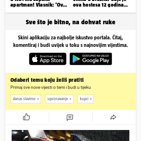
apartman! Vlasnik: 'Ovo
ova hostesa 12 godina
je danas postala tortura'
poslije i kako izgleda?
Sve što je bitno, na dohvat ruke
Skini aplikaciju za najbolje iskustvo portala. Čitaj,
komentiraj i budi uvijek u toku s najnovijim vijestima.
Odaberi temu koju želiš pratiti
Primaj sve nove vijesti o temi i budi u tijeku
danas slavimo
upoznavanje
kupci