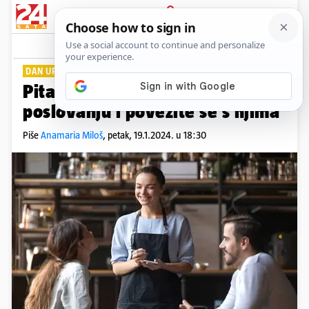
PRIJAVA
Lifestyle
Komentari
0
DAN UPOZNAVANJA KUPACA
Pitajte kupce što misle o vašem
poslovanju i povežite se s njima
Piše
Anamaria Miloš
,
petak, 19.1.2024. u 18:30