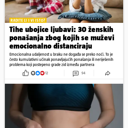
RADITE LI I VI ISTO?
Tihe ubojice ljubavi: 30 ženskih
ponašanja zbog kojih se muževi
emocionalno distanciraju
Emocionalna udaljenost u braku ne događa se preko noći. To je
često kumulativni učinak ponavljajućih ponašanja ili neriješenih
problema koji postepeno grade zid između partnera
12
94