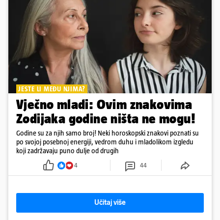
JESTE LI MEĐU NJIMA?
Vječno mladi: Ovim znakovima
Zodijaka godine ništa ne mogu!
Godine su za njih samo broj! Neki horoskopski znakovi poznati su
po svojoj posebnoj energiji, vedrom duhu i mladolikom izgledu
koji zadržavaju puno dulje od drugih
4
44
Učitaj više