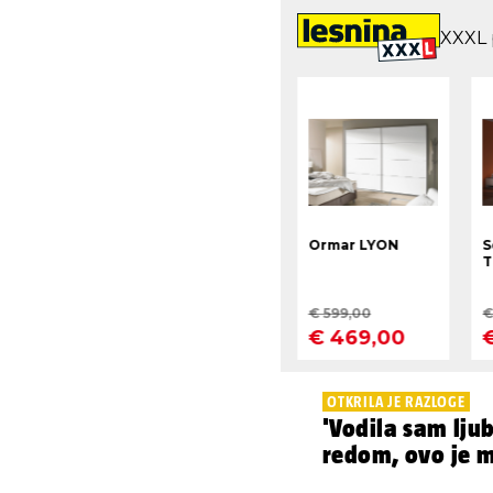
OTKRILA JE RAZLOGE
'Vodila sam lju
redom, ovo je m