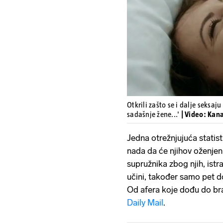
Otkrili zašto se i dalje seksaj
sadašnje žene...'
| Video: Kan
Jedna otrežnjujuća statis
nada da će njihov oženjeni 
supružnika zbog njih, ist
učini, također samo pet d
Od afera koje dođu do br
Daily Mail
.