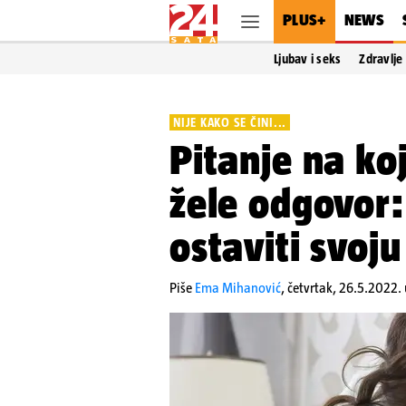
PLUS+
NEWS
Ljubav i seks
Zdravlje
NIJE KAKO SE ČINI...
Pitanje na ko
žele odgovor:
ostaviti svoj
Piše
Ema Mihanović
,
četvrtak, 26.5.2022.