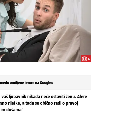
6
 među omiljene izvore na Googleu
aš ljubavnik nikada neće ostaviti ženu. Afere
mno rijetke, a tada se obično radi o pravoj
odnim dušama'