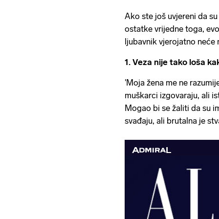
Ako ste još uvjereni da su
ostatke vrijedne toga, ev
ljubavnik vjerojatno neće 
1. Veza nije tako loša ka
'Moja žena me ne razumije'
muškarci izgovaraju, ali i
Mogao bi se žaliti da su i
svađaju, ali brutalna je s