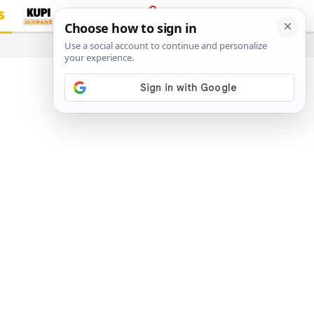
S
PRIJAVA
…