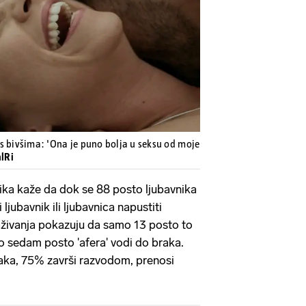
Pokretanje videa...
u s bivšima: 'Ona je puno bolja u seksu od moje
alRi
tika kaže da dok se 88 posto ljubavnika
ljubavnik ili ljubavnica napustiti
raživanja pokazuju da samo 13 posto to
o sedam posto 'afera' vodi do braka.
aka, 75% završi razvodom, prenosi