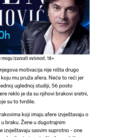
u mogu izazvati ovisnost. 18+
o njegova motivacija nije ništa drugo
koju mu pruža afera. Neće to reći jer
 jednoj uglednoj studiji, 56 posto
re reklo je da su njihovi brakovi sretni,
e su to tvrdile.
akovima koji imaju afere izvještavaju o
 u braku. Žene u dugotrajnim
e izvještavaju sasvim suprotno - one