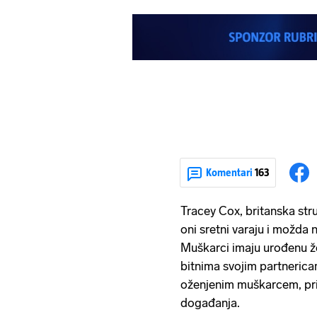
Komentari
163
Tracey Cox, britanska stru
oni sretni varaju i možda 
Muškarci imaju urođenu že
bitnima svojim partnerica
oženjenim muškarcem, prip
događanja.