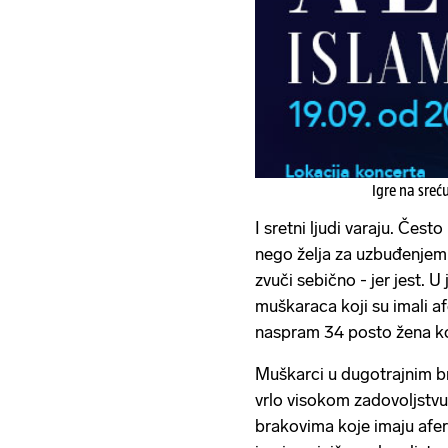
Igre na sreć
I sretni ljudi varaju. Čest
nego želja za uzbuđenjem 
zvuči sebično - jer jest. U
muškaraca koji su imali afe
naspram 34 posto žena koj
Muškarci u dugotrajnim br
vrlo visokom zadovoljstvu
brakovima koje imaju afer