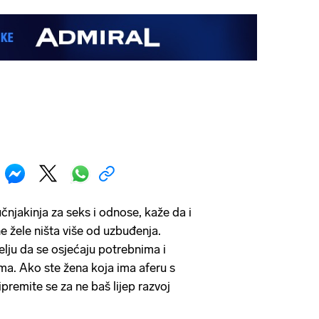
čnjakinja za seks i odnose, kaže da i
ne žele ništa više od uzbuđenja.
lju da se osjećaju potrebnima i
ma. Ako ste žena koja ima aferu s
remite se za ne baš lijep razvoj