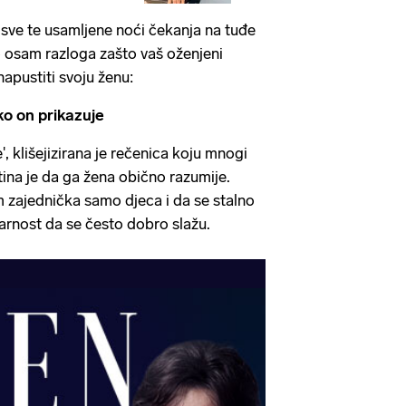
 sve te usamljene noći čekanja na tuđe
o osam razloga zašto vaš oženjeni
napustiti svoju ženu:
ko on prikazuje
, klišejizirana je rečenica koju mnogi
stina je da ga žena obično razumije.
m zajednička samo djeca i da se stalno
tvarnost da se često dobro slažu.