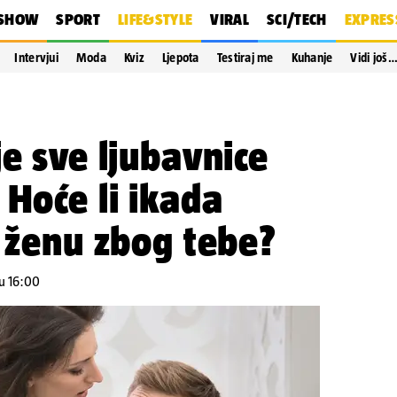
SHOW
SPORT
LIFE&STYLE
VIRAL
SCI/TECH
EXPRES
Intervjui
Moda
Kviz
Ljepota
Testiraj me
Kuhanje
Vidi još
je sve ljubavnice
 Hoće li ikada
u ženu zbog tebe?
 u 16:00