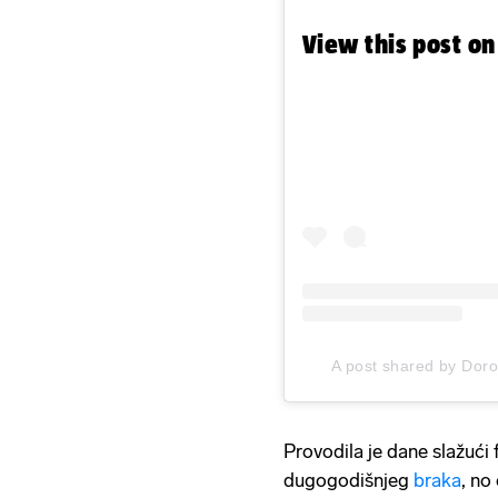
View this post o
A post shared by Dor
Provodila je dane slažući 
dugogodišnjeg
braka
, no