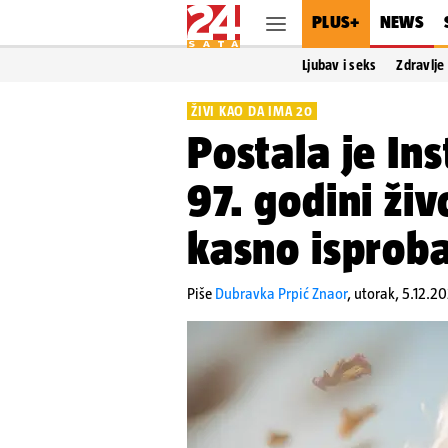
PLUS+
NEWS
Ljubav i seks
Zdravlje
ŽIVI KAO DA IMA 20
Postala je In
97. godini živ
kasno isproba
Piše
Dubravka Prpić Znaor
,
utorak, 5.12.2