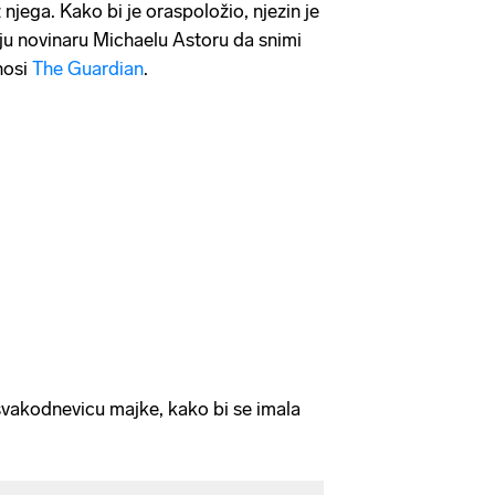
 njega. Kako bi je oraspoložio, njezin je
lju novinaru Michaelu Astoru da snimi
nosi
The Guardian
.
svakodnevicu majke, kako bi se imala