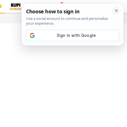
S
PRIJAVA
…