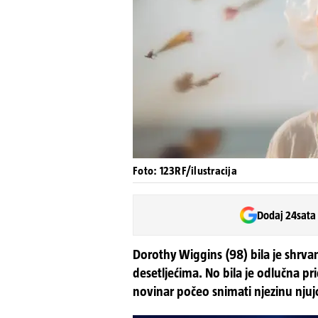
Foto: 123RF/ilustracija
Dodaj 24sata
Dorothy Wiggins (98) bila je shrvan
desetljećima. No bila je odlučna prig
novinar počeo snimati njezinu nju