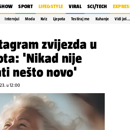
SHOW
SPORT
LIFE&STYLE
VIRAL
SCI/TECH
EXPRES
Intervjui
Moda
Kviz
Ljepota
Testiraj me
Kuhanje
Vidi još
stagram zvijezda u
ota: 'Nikad nije
ti nešto novo'
023. u 12:00