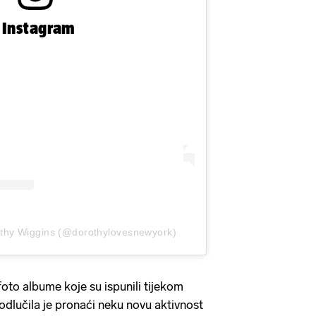
n Instagram
othy Wiggins (@dorothylovesnewyork)
foto albume koje su ispunili tijekom
 odlučila je pronaći neku novu aktivnost