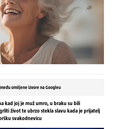
 među omiljene izvore na Googleu
a kad joj je muž umro, u braku su bili
rliti život te ubrzo stekla slavu kada je prijatelj
joršku svakodnevicu