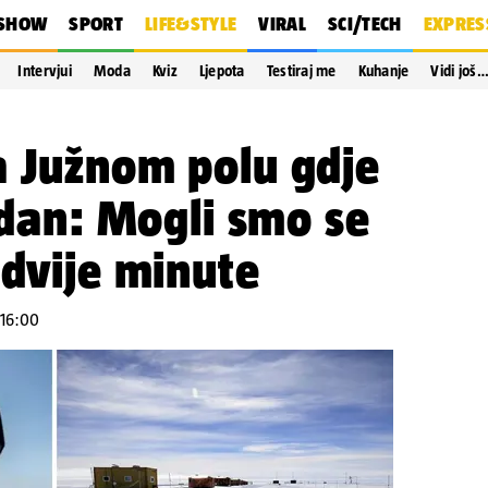
SHOW
SPORT
LIFE&STYLE
VIRAL
SCI/TECH
EXPRES
Intervjui
Moda
Kviz
Ljepota
Testiraj me
Kuhanje
Vidi još
a Južnom polu gdje
i dan: Mogli smo se
 dvije minute
 16:00