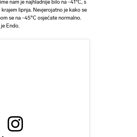
me nam je najhladnije bilo na -41°C, s
krajem lipnja. Nevjerojatno je kako se
dnom se na -45°C osjećate normalno.
 je Endo.