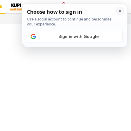
S
PRIJAVA
…