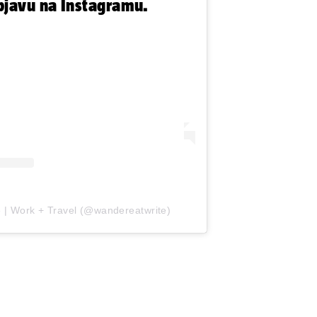
bjavu na Instagramu.
le | Work + Travel (@wandereatwrite)