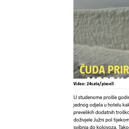
Video: 24sata/pixsell
U studenome prošle godine
jednog odjela u hotelu kak
prevelikih dodatnih trošk
doživjele Južni pol tijek
svibnja do kolovoza. Tako