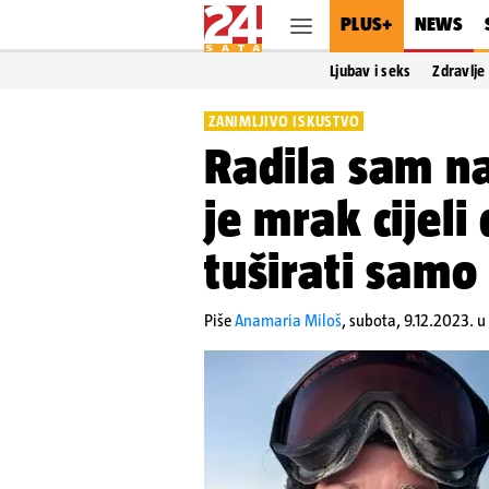
PLUS+
NEWS
Ljubav i seks
Zdravlje
ZANIMLJIVO ISKUSTVO
Radila sam n
je mrak cijel
tuširati samo
Piše
Anamaria Miloš
,
subota, 9.12.2023. u