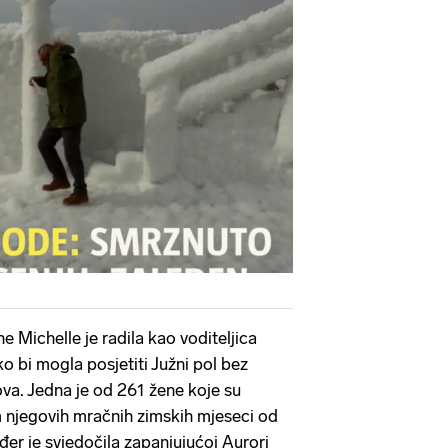
Pokretanje videa...
 Michelle je radila kao voditeljica
o bi mogla posjetiti Južni pol bez
ova. Jedna je od 261 žene koje su
om njegovih mračnih zimskih mjeseci od
đer je svjedočila zapanjujućoj Aurori