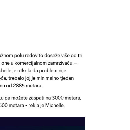
žnom polu redovito doseže više od tri
d one u komercijalnom zamrzivaču –
helle je otkrila da problem nije
ća, trebalo joj je minimalno tjedan
inu od 2885 metara.
laku pa možete zaspati na 3000 metara,
500 metara - rekla je Michelle.