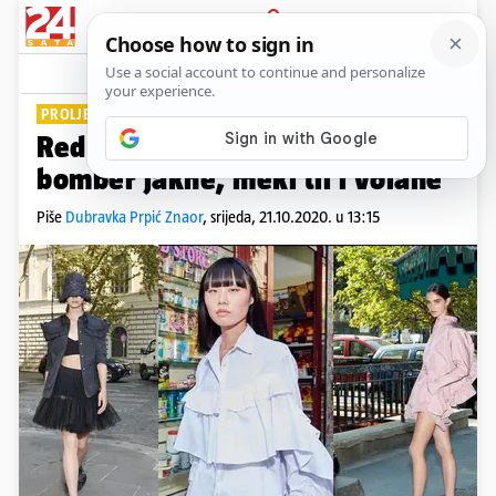
PRIJAVA
Lifestyle
Komentari
0
PROLJEĆE 2021.
Red Valentino kombinira slatke
bomber jakne, meki til i volane
Piše
Dubravka Prpić Znaor
,
srijeda, 21.10.2020. u 13:15