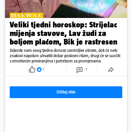
OD 9.8. DO 15.8.
Veliki tjedni horoskop: Strijelac
mijenja stavove, Lav žudi za
boljom plaćom, Bik je rastresen
Zvijezde nam ovog tjedna donose zanimljive obrate, dok će neki
znakovi napokon uhvatiti dobar poslovni ritam, drugi će se suočiti
s emotivnim previranjima i potrebom za promjenama
1
1
Učitaj više