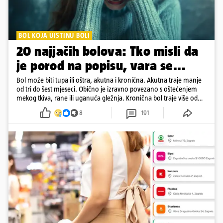
BOL KOJA UISTINU BOLI
20 najjačih bolova: Tko misli da
je porod na popisu, vara se...
Bol može biti tupa ili oštra, akutna i kronična. Akutna traje manje
od tri do šest mjeseci. Obično je izravno povezano s oštećenjem
mekog tkiva, rane ili uganuća gležnja. Kronična bol traje više od
šest mjeseci
8
191