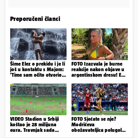
Preporučeni članci
Šime Elez o prekidu i je li
FOTO Izazvala je burne
još u kontaktu s Majom:
reakcije nakon objave u
'Time sam očito otvorio
argentinskom dresu! Evo
Pandorinu kutiju'
tko je lijepa Njemica
VIDEO Stadion u Srbiji
FOTO Sjećate se nje?
koštao je 28 milijuna
Modrićeva
eura. Travnjak sada
obožavateljica polugola
izgleda ovako, javnost
uletjela na finale LP. Evo