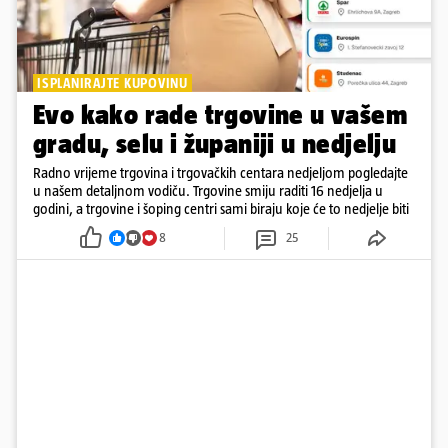
ISPLANIRAJTE KUPOVINU
Evo kako rade trgovine u vašem
gradu, selu i županiji u nedjelju
Radno vrijeme trgovina i trgovačkih centara nedjeljom pogledajte
u našem detaljnom vodiču. Trgovine smiju raditi 16 nedjelja u
godini, a trgovine i šoping centri sami biraju koje će to nedjelje biti
8
25