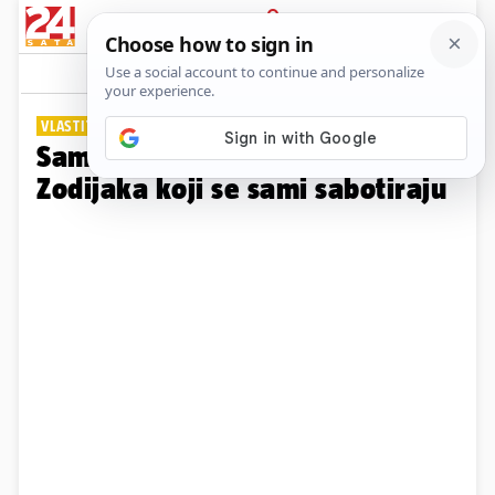
PRIJAVA
Galerija
Komentari
0
VLASTITE ZAMKE
Sami sebi protivnici: Znakovi
Zodijaka koji se sami sabotiraju