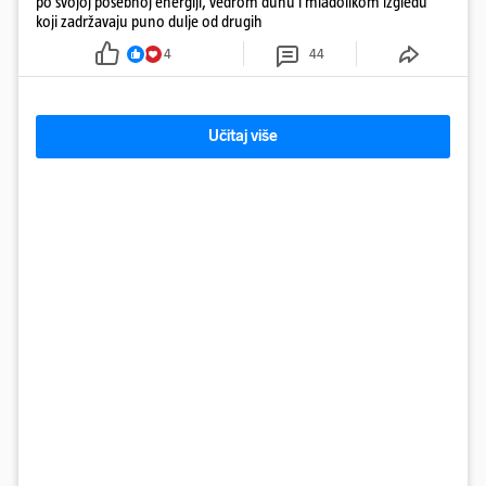
po svojoj posebnoj energiji, vedrom duhu i mladolikom izgledu
koji zadržavaju puno dulje od drugih
4
44
Učitaj više