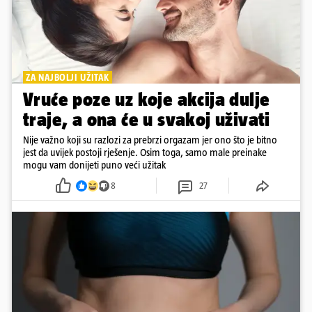
ZA NAJBOLJI UŽITAK
Vruće poze uz koje akcija dulje
traje, a ona će u svakoj uživati
Nije važno koji su razlozi za prebrzi orgazam jer ono što je bitno
jest da uvijek postoji rješenje. Osim toga, samo male preinake
mogu vam donijeti puno veći užitak
8
27