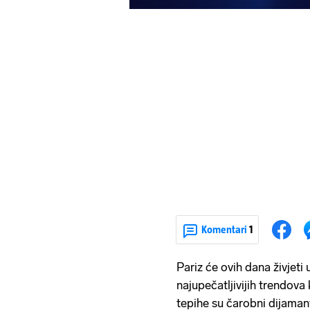
Komentari
1
Pariz će ovih dana živjet
najupečatljivijih trendova 
tepihe su čarobni dijaman