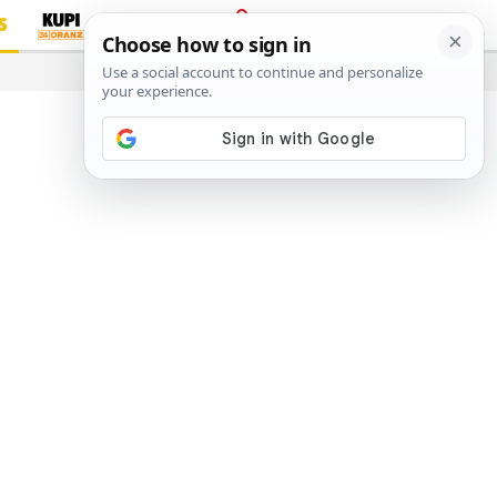
S
PRIJAVA
…