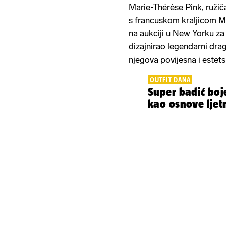
Marie-Thérèse Pink, ružič
s francuskom kraljicom 
na aukciji u New Yorku za 
dizajnirao legendarni dra
njegova povijesna i estets
OUTFIT DANA
Super badić boj
kao osnove lje