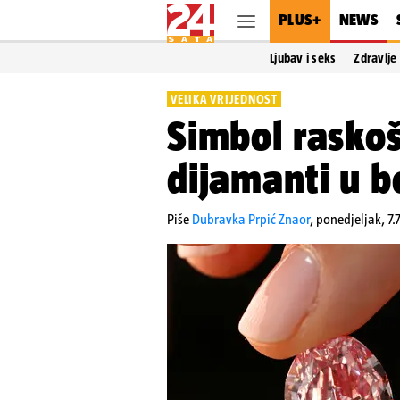
PLUS+
NEWS
Ljubav i seks
Zdravlje
VELIKA VRIJEDNOST
Simbol raskoši
dijamanti u bo
Piše
Dubravka Prpić Znaor
,
ponedjeljak, 7.