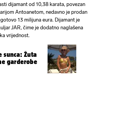
asti dijamant od 10,38 karata, povezan
Marijom Antoanetom, nedavno je prodan
gotovo 13 milijuna eura. Dijamant je
guljar JAR, čime je dodatno naglašena
ka vrijednost.
e sunca: Žuta
tne garderobe