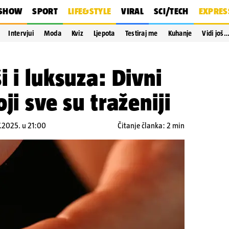
SHOW
SPORT
LIFE&STYLE
VIRAL
SCI/TECH
EXPRES
Intervjui
Moda
Kviz
Ljepota
Testiraj me
Kuhanje
Vidi još
 i luksuza: Divni
ji sve su traženiji
7.2025. u 21:00
Čitanje članka: 2 min