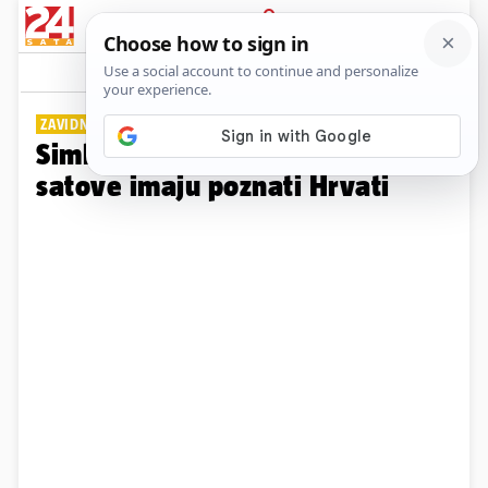
PRIJAVA
Galerija
Komentari
9
ZAVIDNA KOLEKCIJA
Simbol statusa: Evo koje skupe
satove imaju poznati Hrvati