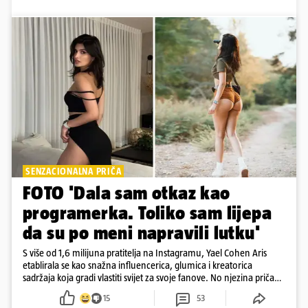
SENZACIONALNA PRIČA
FOTO 'Dala sam otkaz kao
programerka. Toliko sam lijepa
da su po meni napravili lutku'
S više od 1,6 milijuna pratitelja na Instagramu, Yael Cohen Aris
etablirala se kao snažna influencerica, glumica i kreatorica
sadržaja koja gradi vlastiti svijet za svoje fanove. No njezina priča
pokazuje da online slava dolazi i s neočekivanim izazovima
15
53