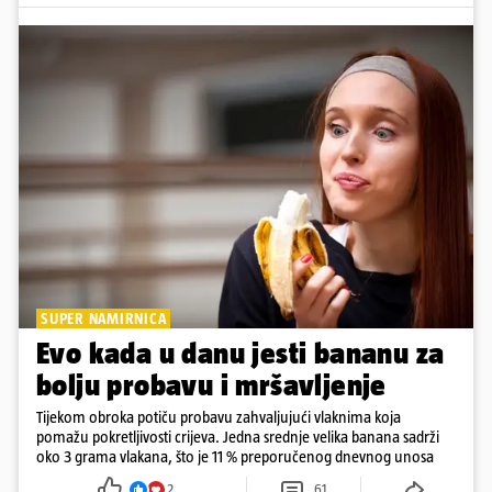
SUPER NAMIRNICA
Evo kada u danu jesti bananu za
bolju probavu i mršavljenje
Tijekom obroka potiču probavu zahvaljujući vlaknima koja
pomažu pokretljivosti crijeva. Jedna srednje velika banana sadrži
oko 3 grama vlakana, što je 11 % preporučenog dnevnog unosa
2
61