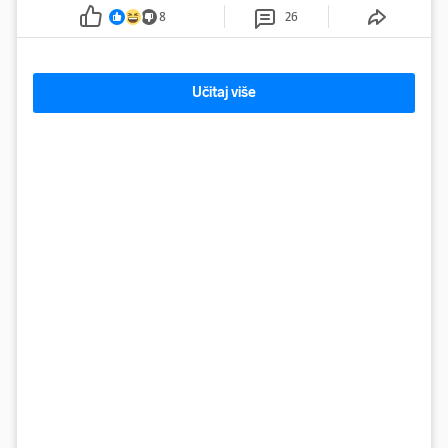
8
26
Učitaj više