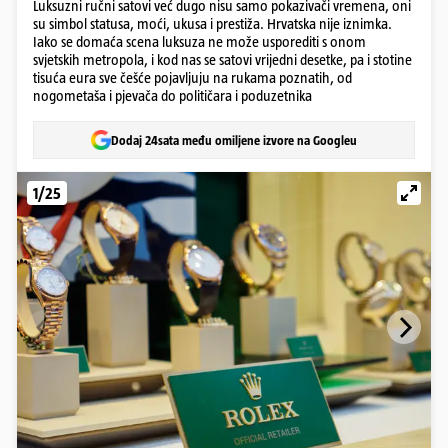
Luksuzni ručni satovi već dugo nisu samo pokazivači vremena, oni
su simbol statusa, moći, ukusa i prestiža. Hrvatska nije iznimka.
Iako se domaća scena luksuza ne može usporediti s onom
svjetskih metropola, i kod nas se satovi vrijedni desetke, pa i stotine
tisuća eura sve češće pojavljuju na rukama poznatih, od
nogometaša i pjevača do političara i poduzetnika
Dodaj 24sata među omiljene izvore na Googleu
1/25