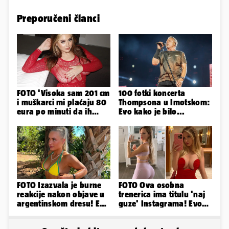
Preporučeni članci
FOTO 'Visoka sam 201 cm
100 fotki koncerta
i muškarci mi plaćaju 80
Thompsona u Imotskom:
eura po minuti da ih
Evo kako je bilo...
pokorim riječima'
FOTO Izazvala je burne
FOTO Ova osobna
reakcije nakon objave u
trenerica ima titulu 'naj
argentinskom dresu! Evo
guze' Instagrama! Evo
tko je lijepa Njemica
koliko naplaćuje po
satu...