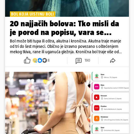
BOL KOJA UISTINU BOLI
20 najjačih bolova: Tko misli da
je porod na popisu, vara se...
Bol može biti tupa ili oštra, akutna i kronična. Akutna traje manje
od tri do šest mjeseci. Obično je izravno povezano s oštećenjem
mekog tkiva, rane ili uganuća gležnja. Kronična bol traje više od
šest mjeseci
8
190