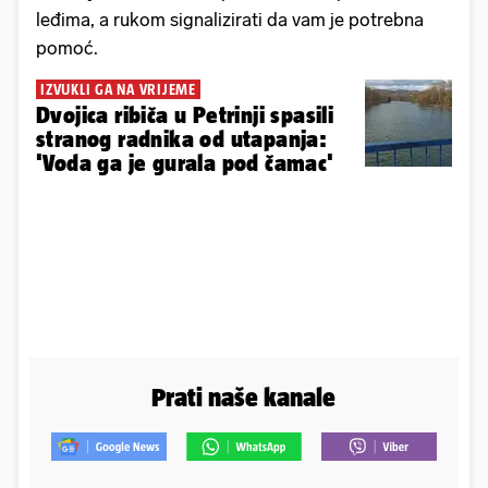
leđima, a rukom signalizirati da vam je potrebna
pomoć.
IZVUKLI GA NA VRIJEME
Dvojica ribiča u Petrinji spasili
stranog radnika od utapanja:
'Voda ga je gurala pod čamac'
Prati naše kanale