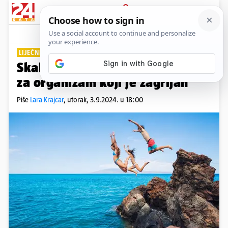
PRIJAVA
Lifestyle
Komentari
0
LIJEČNICA O UTAPANJU
Skakanje u hladnu vodu šok je
za organizam koji je zagrijan
Piše
Lara Krajcar
,
utorak, 3.9.2024. u 18:00