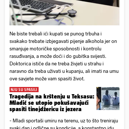
Ne biste
trebali ići kupati se punog trbuha i
svakako trebate izbjegavati pijenje alkohola jer on
smanjuje motoričke sposobnosti i kontrolu
rasuđivanja, a može doći i do gubitka svijesti.
Doktorica ističe da ne treba živjeti u strahu i
naravno da treba uživati u kupanju, ali imati na umu
ove savjete može vam spasiti život.
NJU SU SPASILI
Tragedija na krštenju u Teksasu:
Mladić se utopio pokušavajući
spasiti tinejdžericu iz jezera
- Mladi sportaši umiru na terenu, uz to što treniraju
svaki dan i odlične su kondicije, a konstantno idu