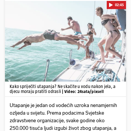
02:45
Pokretanje videa...
Kako spriječiti utapanja? Ne skačite u vodu nakon jela, a
djecu moraju pratiti odrasli
| Video: 24sata/pixsell
Utapanje je jedan od vodećih uzroka nenamjernih
ozljeda u svijetu. Prema podacima Svjetske
zdravstvene organizacije, svake godine oko
250.000 tisuća ljudi izgubi život zbog utapanja, a