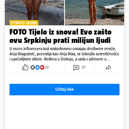
FITNESS IKONA
FOTO Tijelo iz snova! Evo zašto
ovu Srpkinju prati milijun ljudi
U moru influencera koji svakodnevno osvajaju društvene mreže,
Anja Blagojević, poznatija kao Anja Blaa, se izdvojila autentičnošću
i upečatljivim stilom. Rođena u Doboju, a sada s adresom u
Dubaiju, Anja je spoj glamura, discipline i mladenačke energije
20
87
Učitaj više