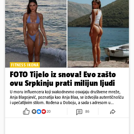
FITNESS IKONA
FOTO Tijelo iz snova! Evo zašto
ovu Srpkinju prati milijun ljudi
U moru influencera koji svakodnevno osvajaju društvene mreže,
Anja Blagojević, poznatija kao Anja Blaa, se izdvojila autentičnošću
i upečatljivim stilom. Rođena u Doboju, a sada s adresom u
Dubaiju, Anja je spoj glamura, discipline i mladenačke energije
20
86