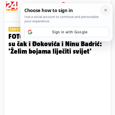
PRIJAVA
Galerija
Komentari
1
ZADIVIT ĆE VAS
FOTO Slike Alene Gojak očarale
su čak i Đokovića i Ninu Badrić:
'Želim bojama liječiti svijet'