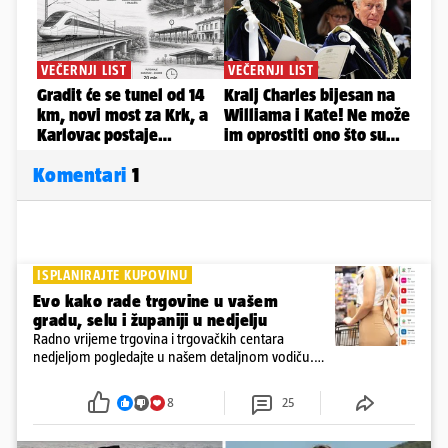
Komentari
1
ISPLANIRAJTE KUPOVINU
Evo kako rade trgovine u vašem
gradu, selu i županiji u nedjelju
Radno vrijeme trgovina i trgovačkih centara
nedjeljom pogledajte u našem detaljnom vodiču.
Trgovine smiju raditi 16 nedjelja u godini, a trgovine
i šoping centri sami biraju koje će to nedjelje biti
8
25