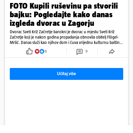
FOTO Kupili ruševinu pa stvorili
bajku: Pogledajte kako danas
izgleda dvorac u Zagorju
Dvorac Sveti Križ Začretje barokni je dvorac u mjestu Sveti Križ
Začretje koji je nakon godina propadanja obnovila obitelj Flögel-
Mršić. Danas služi kao njihov dom i čuva vrijednu kulturnu baštinu
davno zaboravljenog vremena
6
9
Učitaj više