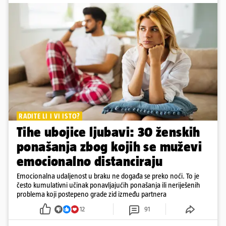
RADITE LI I VI ISTO?
Tihe ubojice ljubavi: 30 ženskih
ponašanja zbog kojih se muževi
emocionalno distanciraju
Emocionalna udaljenost u braku ne događa se preko noći. To je
često kumulativni učinak ponavljajućih ponašanja ili neriješenih
problema koji postepeno grade zid između partnera
12
91