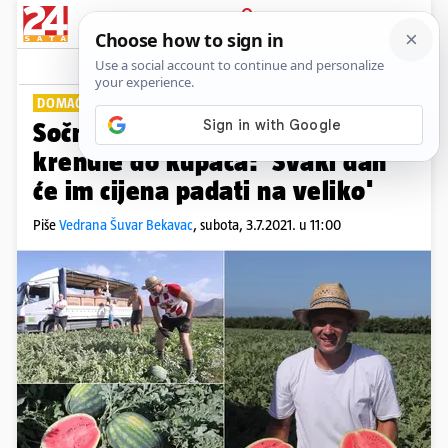
PRIJAVA
Lifestyle
Komentari
0
DOMAĆE JE DOMAĆE
PLUS+
Sočne lubenice s Neretve su
krenule do kupaca: 'Svaki dan
će im cijena padati na veliko'
Piše
Vedrana Šuvar Bekavac
,
subota, 3.7.2021. u 11:00