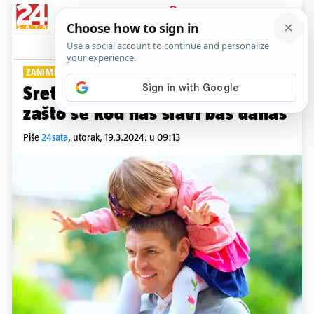
PRIJAVA
Lifestyle
Komentari
3
ZANIMLJIVA INFOGRAFIKA
Sretan vam Dan očeva! Znate li
zašto se kod nas slavi baš danas
Piše
24sata
,
utorak, 19.3.2024. u 09:13