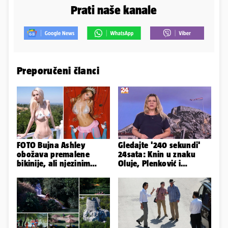
Prati naše kanale
Preporučeni članci
FOTO Bujna Ashley
Gledajte '240 sekundi'
obožava premalene
24sata: Knin u znaku
bikinije, ali njezinim
Oluje, Plenković i
fanovima to uopće ne
Milanović se ignorirali...
smeta