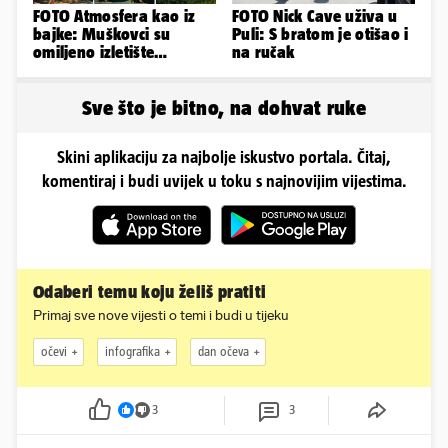
FOTO Atmosfera kao iz
FOTO Nick Cave uživa u
bajke: Muškovci su
Puli: S bratom je otišao i
omiljeno izletište
na ručak
Zadrana, pogledajte
zašto
Sve što je bitno, na dohvat ruke
Skini aplikaciju za najbolje iskustvo portala. Čitaj,
komentiraj i budi uvijek u toku s najnovijim vijestima.
Odaberi temu koju želiš pratiti
Primaj sve nove vijesti o temi i budi u tijeku
očevi
infografika
dan očeva
3
3