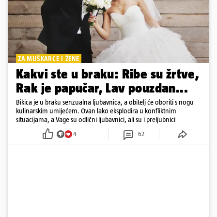
ZA MUŠKARCE I ŽENE
Kakvi ste u braku: Ribe su žrtve,
Rak je papučar, Lav pouzdan...
Bikica je u braku senzualna ljubavnica, a obitelj će oboriti s nogu
kulinarskim umijećem. Ovan lako eksplodira u konfliktnim
situacijama, a Vage su odlični ljubavnici, ali su i preljubnici
4
62