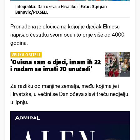
Infografika: Dan o?eva u Hrvatskoj |
Foto: Stjepan
Banovic/PIXSELL
Pronađena je pločica na kojoj je dječak Elmesu
napisao čestitku svom ocu i to prije više od 4000
godina.
VELIKA OBITELJ
'Ovisna sam o djeci, imam ih 22
i nadam se imati 70 unučadi'
Za razliku od manjine zemalja, među kojima je i
Hrvatska, u većini se Dan očeva slavi treću nedjelju
u lipnju.