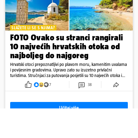
SLAŽETE LI SE S NJIMA?
FOTO Ovako su stranci rangirali
10 najvećih hrvatskih otoka od
najboljeg do najgoreg
Hrvatski otoci prepoznatljivi po plavom moru, kamenitim uvalama
i povijesnim gradovima. Upravo zato su izuzetno privlačni
turistima. Stručnjaci za putovanja posjetili su 10 najvećih otoka i
rangirali ih
7
38
Učitaj više