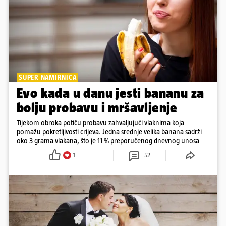
SUPER NAMIRNICA
Evo kada u danu jesti bananu za
bolju probavu i mršavljenje
Tijekom obroka potiču probavu zahvaljujući vlaknima koja
pomažu pokretljivosti crijeva. Jedna srednje velika banana sadrži
oko 3 grama vlakana, što je 11 % preporučenog dnevnog unosa
1
52