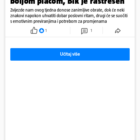
boljom plaćom, Bik je rastresen
Zvijezde nam ovog tjedna donose zanimljive obrate, dok će neki
znakovi napokon uhvatiti dobar poslovni ritam, drugi će se suočiti
s emotivnim previranjima i potrebom za promjenama
1
1
Učitaj više