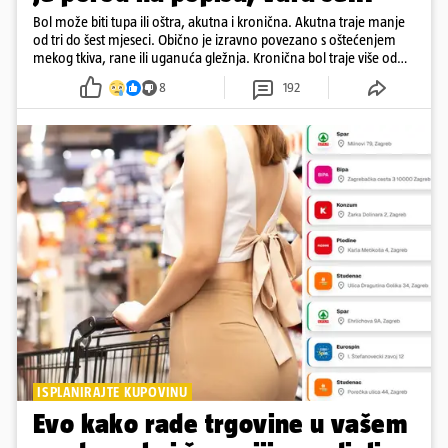
Bol može biti tupa ili oštra, akutna i kronična. Akutna traje manje
od tri do šest mjeseci. Obično je izravno povezano s oštećenjem
mekog tkiva, rane ili uganuća gležnja. Kronična bol traje više od
šest mjeseci
8
192
ISPLANIRAJTE KUPOVINU
Evo kako rade trgovine u vašem