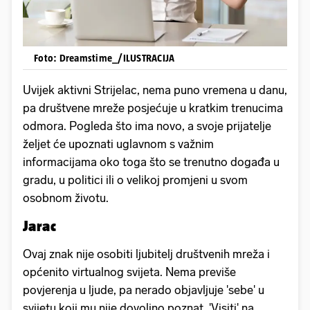
Foto: Dreamstime_/ILUSTRACIJA
Uvijek aktivni Strijelac, nema puno vremena u danu,
pa društvene mreže posjećuje u kratkim trenucima
odmora. Pogleda što ima novo, a svoje prijatelje
željet će upoznati uglavnom s važnim
informacijama oko toga što se trenutno događa u
gradu, u politici ili o velikoj promjeni u svom
osobnom životu.
Jarac
Ovaj znak nije osobiti ljubitelj društvenih mreža i
općenito virtualnog svijeta. Nema previše
povjerenja u ljude, pa nerado objavljuje 'sebe' u
svijetu koji mu nije dovoljno poznat. 'Visiti' na