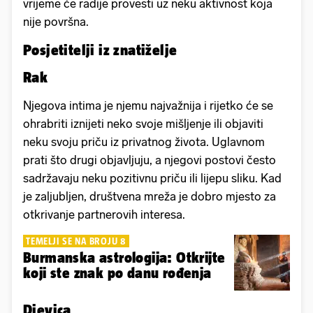
vrijeme će radije provesti uz neku aktivnost koja
nije površna.
Posjetitelji iz znatiželje
Rak
Njegova intima je njemu najvažnija i rijetko će se
ohrabriti iznijeti neko svoje mišljenje ili objaviti
neku svoju priču iz privatnog života. Uglavnom
prati što drugi objavljuju, a njegovi postovi često
sadržavaju neku pozitivnu priču ili lijepu sliku. Kad
je zaljubljen, društvena mreža je dobro mjesto za
otkrivanje partnerovih interesa.
TEMELJI SE NA BROJU 8
Burmanska astrologija: Otkrijte
koji ste znak po danu rođenja
Djevica