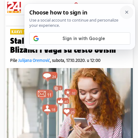
PRIJAVA
Lifestyle
Komentari
26
KAKVI STE VI?
Stalno 'vise' na mobitelu: Lav,
Blizanci i Vaga su često ovisni
Piše
Julijana Oremović
,
subota, 17.10.2020. u 12:00