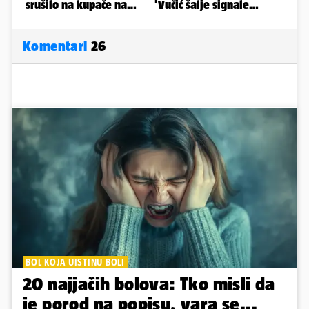
Komentari
26
BOL KOJA UISTINU BOLI
20 najjačih bolova: Tko misli da
je porod na popisu, vara se...