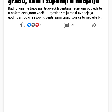
gradu, selu i županiji u nedjelju
Radno vrijeme trgovina i trgovačkih centara nedjeljom pogledajte
u našem detaljnom vodiču. Trgovine smiju raditi 16 nedjelja u
godini, a trgovine i šoping centri sami biraju koje će to nedjelje biti
8
25