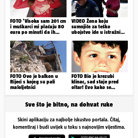
FOTO 'Visoka sam 201 cm
VIDEO Žena koju
i muškarci mi plaćaju 80
sumnjiče za teško
eura po minuti da ih
ubojstvo ide u istražni
pokorim riječima'
zatvor. Prijeti joj 40
godina!
FOTO Ovo je balkon u
FOTO Bio je krezubi
Rijeci s kojeg su pali
klinac, sad staje pred
maloljetnici
oltar! Evo kako se
mijenjao jedan od
najvećih...
Sve što je bitno, na dohvat ruke
Skini aplikaciju za najbolje iskustvo portala. Čitaj,
komentiraj i budi uvijek u toku s najnovijim vijestima.