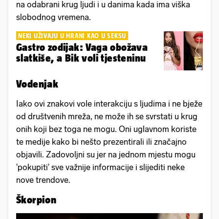
na odabrani krug ljudi i u danima kada ima viška
slobodnog vremena.
NEKI UŽIVAJU U HRANI KAO U SEKSU
Gastro zodijak: Vaga obožava
slatkiše, a Bik voli tjesteninu
Vodenjak
Iako ovi znakovi vole interakciju s ljudima i ne bježe
od društvenih mreža, ne može ih se svrstati u krug
onih koji bez toga ne mogu. Oni uglavnom koriste
te medije kako bi nešto prezentirali ili značajno
objavili. Zadovoljni su jer na jednom mjestu mogu
'pokupiti' sve važnije informacije i slijediti neke
nove trendove.
Škorpion