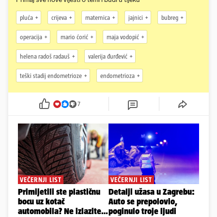
pluća
crijeva
maternica
jajnici
bubreg
operacija
mario ćorić
maja vodopić
helena radoš radauš
valerija đurđević
teški stadij endometrioze
endometrioza
7