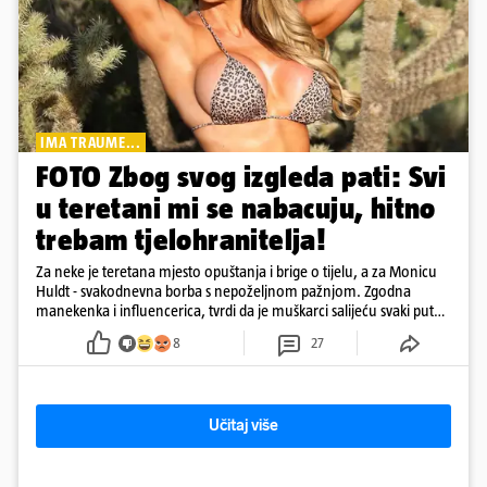
IMA TRAUME...
FOTO Zbog svog izgleda pati: Svi
u teretani mi se nabacuju, hitno
trebam tjelohranitelja!
Za neke je teretana mjesto opuštanja i brige o tijelu, a za Monicu
Huldt - svakodnevna borba s nepoželjnom pažnjom. Zgodna
manekenka i influencerica, tvrdi da je muškarci salijeću svaki put
kad dođe na trening
8
27
Učitaj više