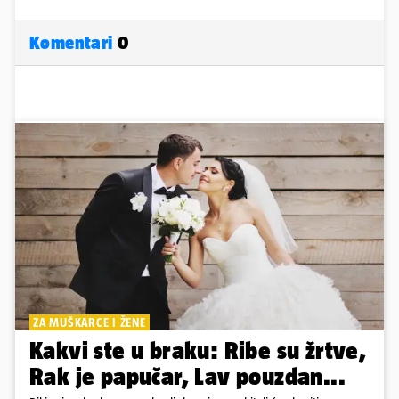
Komentari
0
ZA MUŠKARCE I ŽENE
Kakvi ste u braku: Ribe su žrtve,
Rak je papučar, Lav pouzdan...