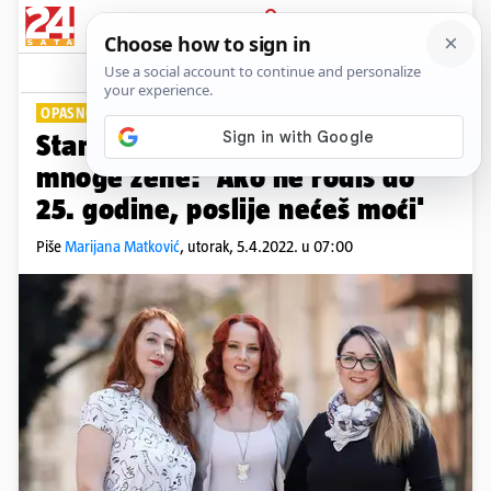
PRIJAVA
Lifestyle
Komentari
0
OPASNOSTI ENDOMETRIOZE
PLUS+
Stanje opasno po život pogađa
mnoge žene: 'Ako ne rodiš do
25. godine, poslije nećeš moći'
Piše
Marijana Matković
,
utorak, 5.4.2022. u 07:00