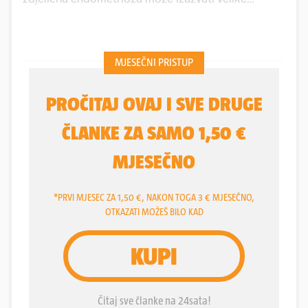
zdravstvene probleme koji mogu ozbiljno ugroziti
život žene, upozoravaju Maja Vodopić (44) i
Valerija Đurđević (38), dvije žene koje je ova bolest
zbližila i navela na ideju da pod motom
'I ja sam 1
od 10'
pokrenu peticiju i akciju za promjene. U
manje od 4 tjedna peticiju je potpisalo oko 2000
žena, a jedna od njih je i psihologinja Helena Rašić
Radauš (35), koja se i sama godinama bori s
endometriozom.