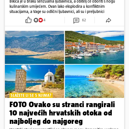
Bikica je u braku senzualna ljubavnica, a obitelj će oboriti s nogu
kulinarskim umijećem. Ovan lako eksplodira u konfliktnim
situacijama, a Vage su odlični ljubavnici, ali su i preljubnici
4
62
SLAŽETE LI SE S NJIMA?
FOTO Ovako su stranci rangirali
10 najvećih hrvatskih otoka od
najboljeg do najgoreg