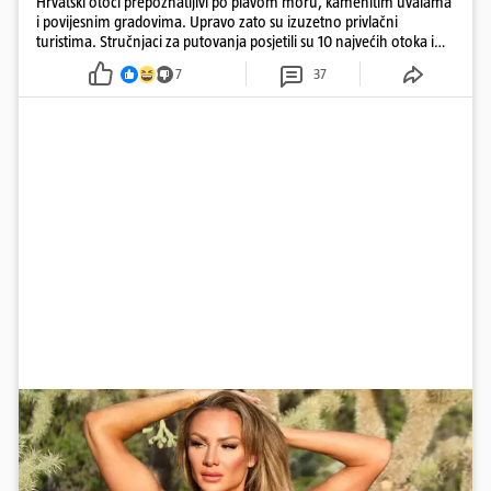
Hrvatski otoci prepoznatljivi po plavom moru, kamenitim uvalama
i povijesnim gradovima. Upravo zato su izuzetno privlačni
turistima. Stručnjaci za putovanja posjetili su 10 najvećih otoka i
rangirali ih
7
37