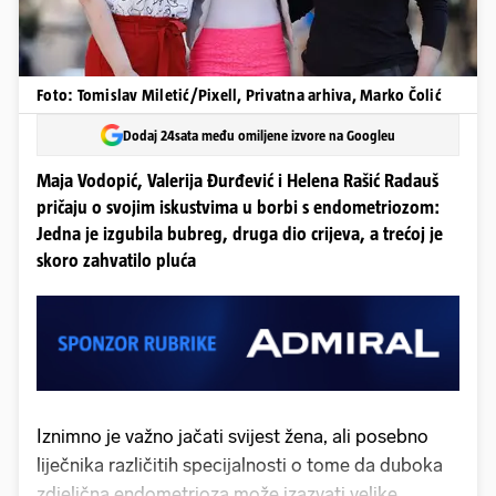
Foto: Tomislav Miletić/Pixell, Privatna arhiva, Marko Čolić
Dodaj 24sata među omiljene izvore na Googleu
Maja Vodopić, Valerija Đurđević i Helena Rašić Radauš
pričaju o svojim iskustvima u borbi s endometriozom:
Jedna je izgubila bubreg, druga dio crijeva, a trećoj je
skoro zahvatilo pluća
Iznimno je važno jačati svijest žena, ali posebno
liječnika različitih specijalnosti o tome da duboka
zdjelična endometrioza može izazvati velike