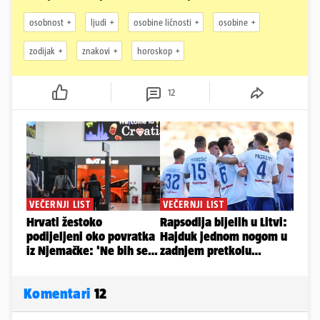
osobnost
ljudi
osobine ličnosti
osobine
zodijak
znakovi
horoskop
12
Komentari
12