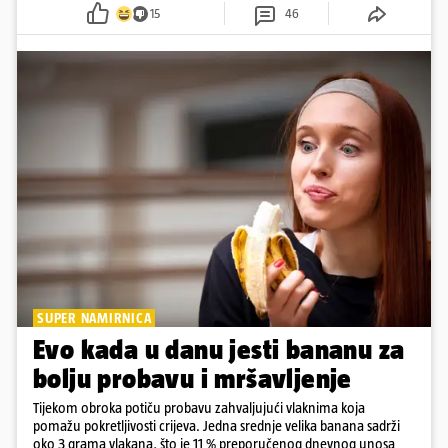
pokazuje da online slava dolazi i s neočekivanim izazovima
15
46
SUPER NAMIRNICA
Evo kada u danu jesti bananu za
bolju probavu i mršavljenje
Tijekom obroka potiču probavu zahvaljujući vlaknima koja
pomažu pokretljivosti crijeva. Jedna srednje velika banana sadrži
oko 3 grama vlakana, što je 11 % preporučenog dnevnog unosa