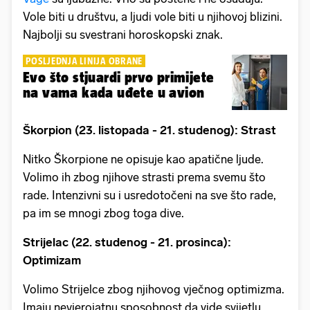
Vole biti u društvu, a ljudi vole biti u njihovoj blizini.
Najbolji su svestrani horoskopski znak.
POSLJEDNJA LINIJA OBRANE
Evo što stjuardi prvo primijete
na vama kada uđete u avion
Škorpion (23. listopada - 21. studenog): Strast
Nitko Škorpione ne opisuje kao apatične ljude.
Volimo ih zbog njihove strasti prema svemu što
rade. Intenzivni su i usredotočeni na sve što rade,
pa im se mnogi zbog toga dive.
Strijelac (22. studenog - 21. prosinca):
Optimizam
Volimo Strijelce zbog njihovog vječnog optimizma.
Imaju nevjerojatnu sposobnost da vide svijetlu