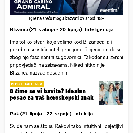
Igre na sreću mogu izazvati ovisnost. 18+
Blizanci (21. svibnja - 20. lipnja): Inteligencija
Ima toliko stvari koje volimo kod Blizanaca, ali
posebno se ističu inteligencijom i činjenicom da su
zbog nje fascinantni sugovornici. Također su izvrsni
pripovjedači na zabavama. Nikad nitko nije
Blizanca nazvao dosadnim.
POSAO KAO IGRA
A čime se vi bavite? Idealan
posao za vaš horoskopski znak
Rak (21. lipnja - 22. srpnja): Intuicija
Sviđa nam se što su Rakovi tako intuitivni i osjetljivi