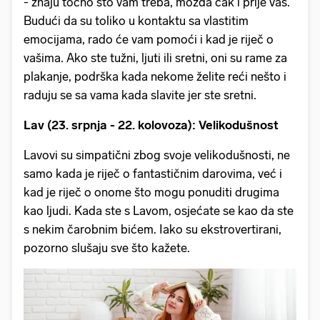
- znaju točno što vam treba, možda čak i prije vas.
Budući da su toliko u kontaktu sa vlastitim
emocijama, rado će vam pomoći i kad je riječ o
vašima. Ako ste tužni, ljuti ili sretni, oni su rame za
plakanje, podrška kada nekome želite reći nešto i
raduju se sa vama kada slavite jer ste sretni.
Lav (23. srpnja - 22. kolovoza): Velikodušnost
Lavovi su simpatični zbog svoje velikodušnosti, ne
samo kada je riječ o fantastičnim darovima, već i
kad je riječ o onome što mogu ponuditi drugima
kao ljudi. Kada ste s Lavom, osjećate se kao da ste
s nekim čarobnim bićem. Iako su ekstrovertirani,
pozorno slušaju sve što kažete.