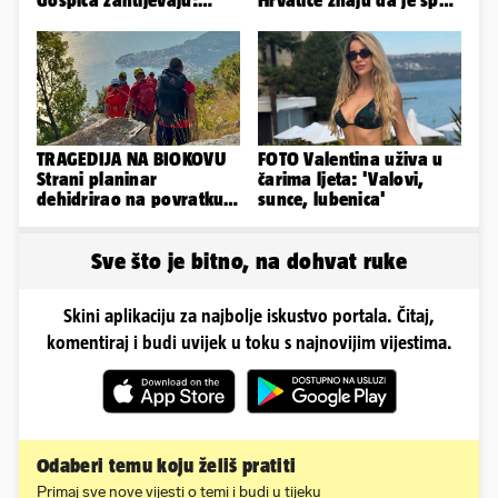
Gospića zahtijevaju:
Hrvatice znaju da je spas
'Hitno sanirajte
u minijaturnom bikiniju
odlagalište!'
TRAGEDIJA NA BIOKOVU
FOTO Valentina uživa u
Strani planinar
čarima ljeta: 'Valovi,
dehidrirao na povratku s
sunce, lubenica'
uspona: Preminuo je!
Sve što je bitno, na dohvat ruke
Skini aplikaciju za najbolje iskustvo portala. Čitaj,
komentiraj i budi uvijek u toku s najnovijim vijestima.
Odaberi temu koju želiš pratiti
Primaj sve nove vijesti o temi i budi u tijeku