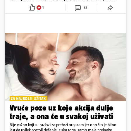
1
53
ZA NAJBOLJI UŽITAK
Vruće poze uz koje akcija dulje
traje, a ona će u svakoj uživati
Nije važno koji su razlozi za prebrzi orgazam jer ono što je bitno
jest da uvijek postoji rješenje. Osim toga, samo male preinake