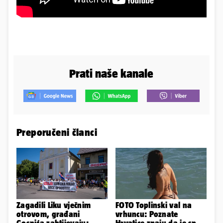
Prati naše kanale
Preporučeni članci
Zagadili Liku vječnim
FOTO Toplinski val na
otrovom, građani
vrhuncu: Poznate