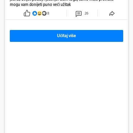
mogu vam donijeti puno veći užitak
8
26
Učitaj više