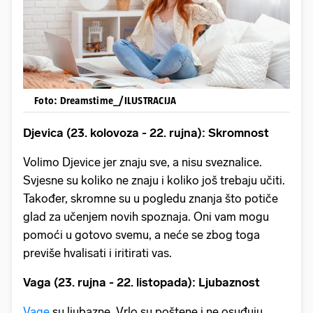
Foto: Dreamstime_/ILUSTRACIJA
Djevica (23. kolovoza - 22. rujna): Skromnost
Volimo Djevice jer znaju sve, a nisu sveznalice.
Svjesne su koliko ne znaju i koliko još trebaju učiti.
Također, skromne su u pogledu znanja što potiče
glad za učenjem novih spoznaja. Oni vam mogu
pomoći u gotovo svemu, a neće se zbog toga
previše hvalisati i iritirati vas.
Vaga (23. rujna - 22. listopada): Ljubaznost
Vage
su ljubazne. Vrlo su poštene i ne osuđuju.