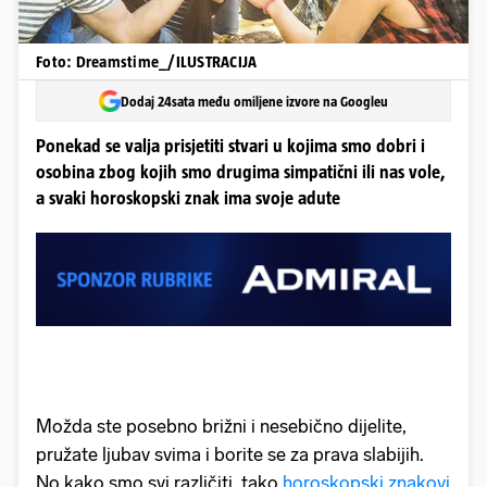
Foto: Dreamstime_/ILUSTRACIJA
Dodaj 24sata među omiljene izvore na Googleu
Ponekad se valja prisjetiti stvari u kojima smo dobri i
osobina zbog kojih smo drugima simpatični ili nas vole,
a svaki horoskopski znak ima svoje adute
Možda ste posebno brižni i nesebično dijelite,
pružate ljubav svima i borite se za prava slabijih.
No kako smo svi različiti, tako
horoskopski znakovi