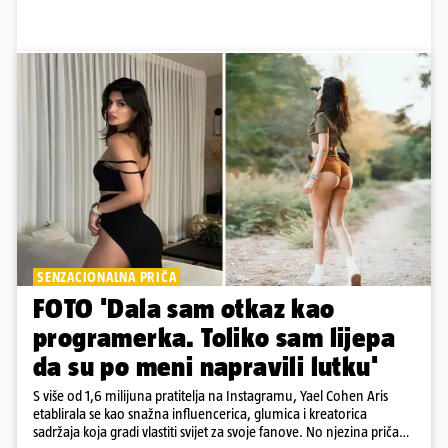
SENZACIONALNA PRIČA
FOTO 'Dala sam otkaz kao
programerka. Toliko sam lijepa
da su po meni napravili lutku'
S više od 1,6 milijuna pratitelja na Instagramu, Yael Cohen Aris
etablirala se kao snažna influencerica, glumica i kreatorica
sadržaja koja gradi vlastiti svijet za svoje fanove. No njezina priča