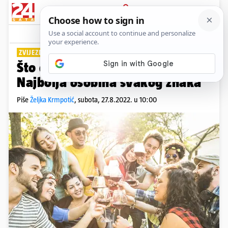
PRIJAVA
Lifestyle
Komentari
12
ZVIJEZDE OTKRIVAJU
Što drugi najviše vole kod vas?
Najbolja osobina svakog znaka
Piše
Željka Krmpotić
,
subota, 27.8.2022. u 10:00