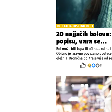
BOL KOJA UISTINU BOLI
20 najjačih bolova:
popisu, vara se...
Bol može biti tupa ili oštra, akutna 
Obično je izravno povezano s ošteće
gležnja. Kronična bol traje više od š
8