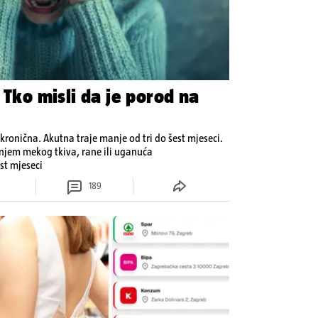
 Tko misli da je porod na
i kronična. Akutna traje manje od tri do šest mjeseci.
njem mekog tkiva, rane ili uganuća
est mjeseci
189