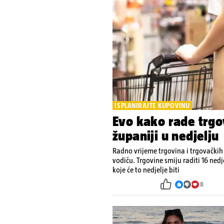
ISPLANIRAJTE KUPOVINU
Evo kako rade trgo
županiji u nedjelju
Radno vrijeme trgovina i trgovački
vodiču. Trgovine smiju raditi 16 nedj
koje će to nedjelje biti
8