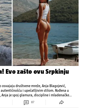
a! Evo zašto ovu Srpkinju
 osvajaju društvene mreže, Anja Blagojević,
a autentičnošću i upečatljivim stilom. Rođena u
 Anja je spoj glamura, discipline i mladenačke
87