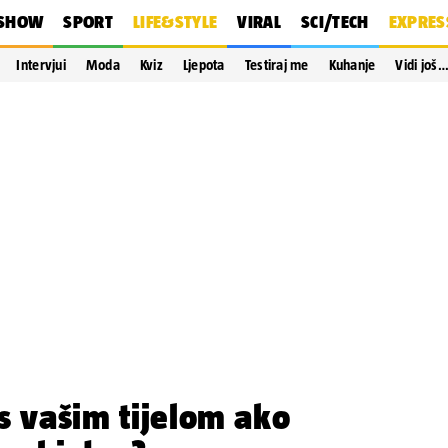
SHOW
SPORT
LIFE&STYLE
VIRAL
SCI/TECH
EXPRES
Intervjui
Moda
Kviz
Ljepota
Testiraj me
Kuhanje
Vidi još
s vašim tijelom ako