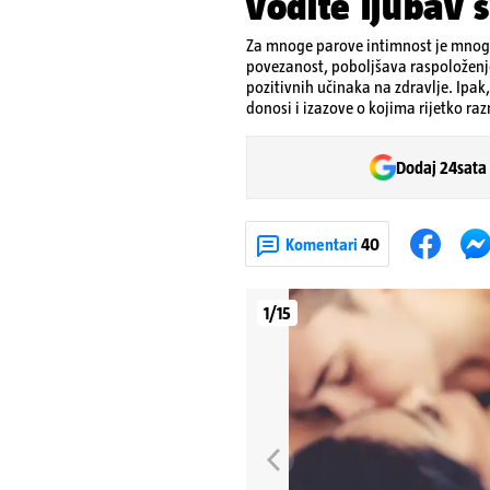
vodite ljubav 
Za mnoge parove intimnost je mnogo
povezanost, poboljšava raspoloženje
pozitivnih učinaka na zdravlje. Ipak
donosi i izazove o kojima rijetko ra
Dodaj 24sata
Komentari
40
1/15