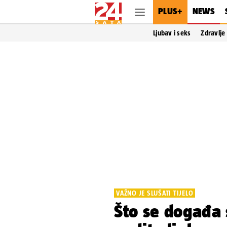
PLUS+
NEWS
Ljubav i seks
Zdravlje
VAŽNO JE SLUŠATI TIJELO
Što se događa 