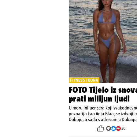
FITNESS IKONA
FOTO Tijelo iz snov
prati milijun ljudi
U moru influencera koji svakodnevno
poznatija kao Anja Blaa, se izdvojil
Doboju, a sada s adresom u Dubaiju,
energije
20