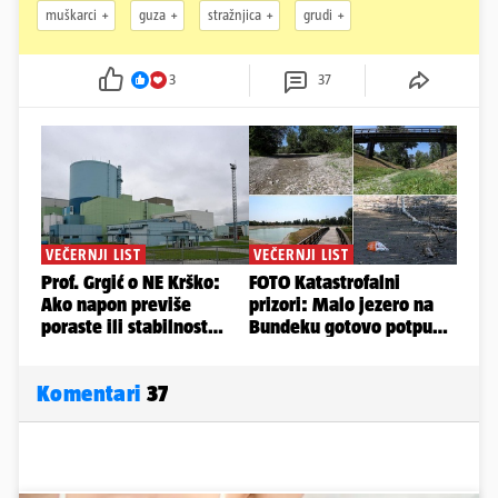
muškarci
guza
stražnjica
grudi
3
37
Komentari
37