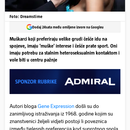
Foto: Dreamstime
Dodaj 24sata među omiljene izvore na Googleu
Muškarci koji preferiraju velike grudi češće idu na
spojeve, imaju 'muške' interese i češće prate sport. Oni
imaju potrebu za stalnim heteroseksualnim kontaktom i
vole biti u centru pažnje
Autori bloga
Gene Expression
došli su do
zanimljivog istraživanja iz 1968. godine kojim su
znanstvenici željeli vidjeti postoji li poveznica
između tjelesnih preferencija kod suprotnog spola