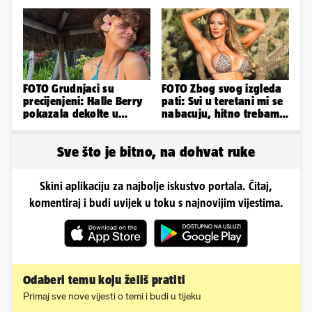
golišavim izdanjima...
FOTO Grudnjaci su
FOTO Zbog svog izgleda
precijenjeni: Halle Berry
pati: Svi u teretani mi se
pokazala dekolte u
nabacuju, hitno trebam
zavodljivoj satenskoj
tjelohranitelja!
haljinici
Sve što je bitno, na dohvat ruke
Skini aplikaciju za najbolje iskustvo portala. Čitaj,
komentiraj i budi uvijek u toku s najnovijim vijestima.
Odaberi temu koju želiš pratiti
Primaj sve nove vijesti o temi i budi u tijeku