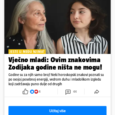
JESTE LI MEĐU NJIMA?
Vječno mladi: Ovim znakovima
Zodijaka godine ništa ne mogu!
Godine su za njih samo broj! Neki horoskopski znakovi poznati su
po svojoj posebnoj energiji, vedrom duhu i mladolikom izgledu
koji zadržavaju puno dulje od drugih
4
44
Učitaj više