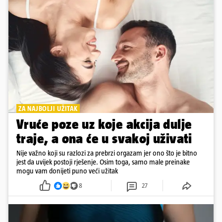
ZA NAJBOLJI UŽITAK
Vruće poze uz koje akcija dulje
traje, a ona će u svakoj uživati
Nije važno koji su razlozi za prebrzi orgazam jer ono što je bitno
jest da uvijek postoji rješenje. Osim toga, samo male preinake
mogu vam donijeti puno veći užitak
8
27