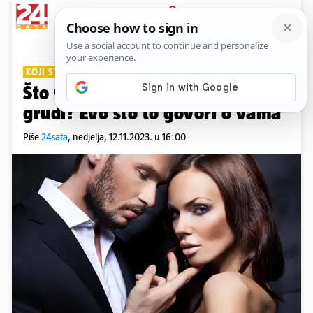
PRIJAVA
Lifestyle
Komentari
37
KOJI STE TIP MUŠKARCA
Što više volite - stražnjicu ili
grudi? Evo što to govori o vama
Piše
24sata
,
nedjelja, 12.11.2023. u 16:00