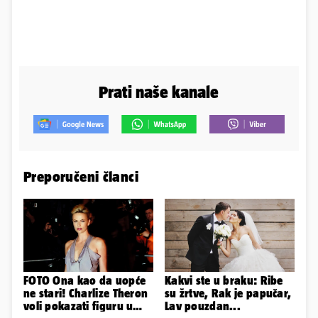
Prati naše kanale
Preporučeni članci
FOTO Ona kao da uopće
Kakvi ste u braku: Ribe
ne stari! Charlize Theron
su žrtve, Rak je papučar,
voli pokazati figuru u
Lav pouzdan...