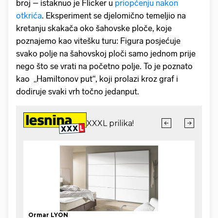
broj – istaknuo je Flicker u
priopćenju nakon
otkrića
. Eksperiment se djelomično temeljio na
kretanju skakača oko šahovske ploče, koje
poznajemo kao vitešku turu: Figura posjećuje
svako polje na šahovskoj ploči samo jednom prije
nego što se vrati na početno polje. To je poznato
kao „Hamiltonov put“, koji prolazi kroz graf i
dodiruje svaki vrh točno jedanput.