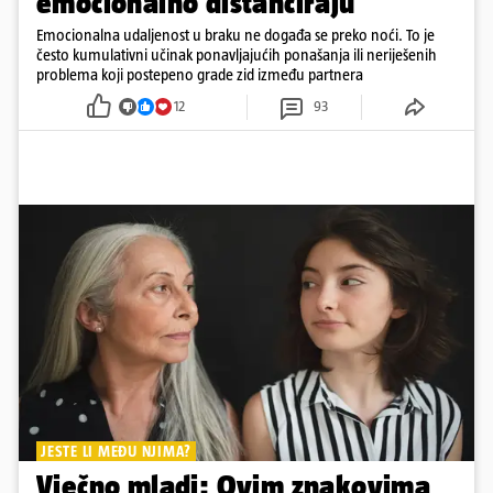
emocionalno distanciraju
Emocionalna udaljenost u braku ne događa se preko noći. To je
često kumulativni učinak ponavljajućih ponašanja ili neriješenih
problema koji postepeno grade zid između partnera
12
93
JESTE LI MEĐU NJIMA?
Vječno mladi: Ovim znakovima