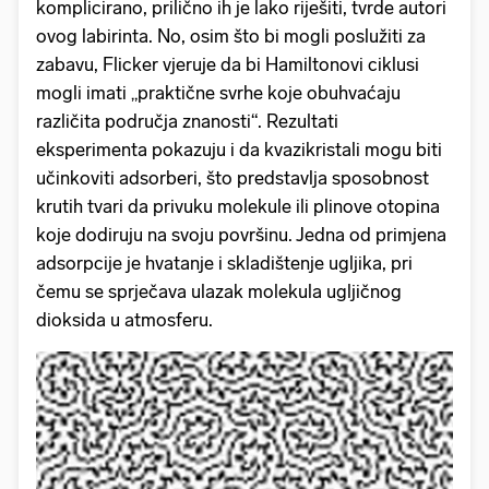
komplicirano, prilično ih je lako riješiti, tvrde autori
ovog labirinta. No, osim što bi mogli poslužiti za
zabavu, Flicker vjeruje da bi Hamiltonovi ciklusi
mogli imati „praktične svrhe koje obuhvaćaju
različita područja znanosti“. Rezultati
eksperimenta pokazuju i da kvazikristali mogu biti
učinkoviti adsorberi, što predstavlja sposobnost
krutih tvari da privuku molekule ili plinove otopina
koje dodiruju na svoju površinu. Jedna od primjena
adsorpcije je hvatanje i skladištenje ugljika, pri
čemu se sprječava ulazak molekula ugljičnog
dioksida u atmosferu.