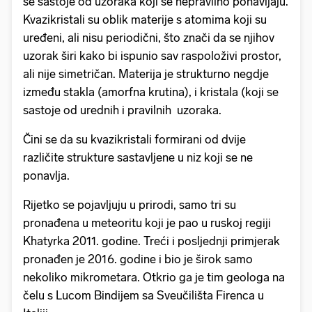
se sastoje od uzoraka koji se nepravilno ponavljaju.
Kvazikristali su oblik materije s atomima koji su
uređeni, ali nisu periodični, što znači da se njihov
uzorak širi kako bi ispunio sav raspoloživi prostor,
ali nije simetričan. Materija je strukturno negdje
između stakla (amorfna krutina), i kristala (koji se
sastoje od urednih i pravilnih uzoraka.
Čini se da su kvazikristali formirani od dvije
različite strukture sastavljene u niz koji se ne
ponavlja.
Rijetko se pojavljuju u prirodi, samo tri su
pronađena u meteoritu koji je pao u ruskoj regiji
Khatyrka 2011. godine. Treći i posljednji primjerak
pronađen je 2016. godine i bio je širok samo
nekoliko mikrometara. Otkrio ga je tim geologa na
čelu s Lucom Bindijem sa Sveučilišta Firenca u