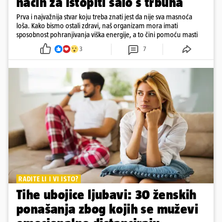
način za istopiti salo s trbuha
Prva i najvažnija stvar koju treba znati jest da nije sva masnoća
loša. Kako bismo ostali zdravi, naš organizam mora imati
sposobnost pohranjivanja viška energije, a to čini pomoću masti
3
7
RADITE LI I VI ISTO?
Tihe ubojice ljubavi: 30 ženskih
ponašanja zbog kojih se muževi