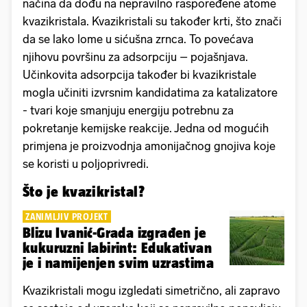
načina da dođu na nepravilno raspoređene atome
kvazikristala. Kvazikristali su također krti, što znači
da se lako lome u sićušna zrnca. To povećava
njihovu površinu za adsorpciju – pojašnjava.
Učinkovita adsorpcija također bi kvazikristale
mogla učiniti izvrsnim kandidatima za katalizatore
- tvari koje smanjuju energiju potrebnu za
pokretanje kemijske reakcije. Jedna od mogućih
primjena je proizvodnja amonijačnog gnojiva koje
se koristi u poljoprivredi.
Što je kvazikristal?
ZANIMLJIV PROJEKT
Blizu Ivanić-Grada izgrađen je
kukuruzni labirint: Edukativan
je i namijenjen svim uzrastima
Kvazikristali mogu izgledati simetrično, ali zapravo