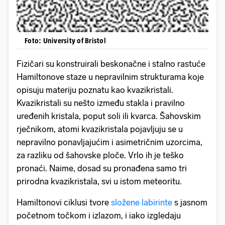
Foto: University of Bristol
Fizičari su konstruirali beskonačne i stalno rastuće
Hamiltonove staze u nepravilnim strukturama koje
opisuju materiju poznatu kao kvazikristali.
Kvazikristali su nešto između stakla i pravilno
uređenih kristala, poput soli ili kvarca. Šahovskim
rječnikom, atomi kvazikristala pojavljuju se u
nepravilno ponavljajućim i asimetričnim uzorcima,
za razliku od šahovske ploče. Vrlo ih je teško
pronaći. Naime, dosad su pronađena samo tri
prirodna kvazikristala, svi u istom meteoritu.
Hamiltonovi ciklusi tvore
složene labirinte
s jasnom
početnom točkom i izlazom, i iako izgledaju