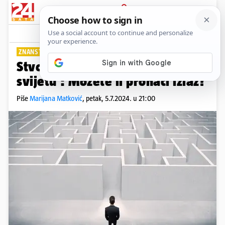
PRIJAVA
Lifestyle
Komentari
1
ZNANSTVENICI SE ZAIGRALI
Stvorili su 'najteži labirint na
svijetu': Možete li pronaći izlaz?
Piše
Marijana Matković
,
petak, 5.7.2024. u 21:00