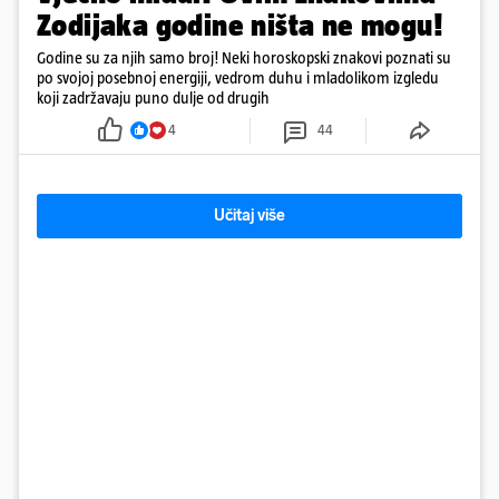
Zodijaka godine ništa ne mogu!
Godine su za njih samo broj! Neki horoskopski znakovi poznati su
po svojoj posebnoj energiji, vedrom duhu i mladolikom izgledu
koji zadržavaju puno dulje od drugih
4
44
Učitaj više