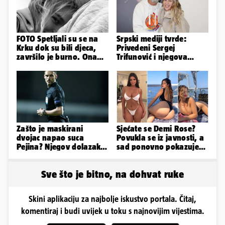
FOTO Spetljali su se na
Srpski mediji tvrde:
Krku dok su bili djeca,
Privedeni Sergej
završilo je burno. Ona
Trifunović i njegova
sad želi 50 milijuna eura
supruga, izazvali su
incident
Zašto je maskirani
Sjećate se Demi Rose?
dvojac napao suca
Povukla se iz javnosti, a
Pejina? Njegov dolazak u
sad ponovno pokazuje
Zračnu luku izazvao je
obline. Ovako izgleda
čuđenje
Sve što je bitno, na dohvat ruke
Skini aplikaciju za najbolje iskustvo portala. Čitaj,
komentiraj i budi uvijek u toku s najnovijim vijestima.