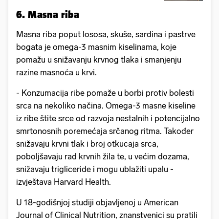
6. Masna riba
Masna riba poput lososa, skuše, sardina i pastrve
bogata je omega-3 masnim kiselinama, koje
pomažu u snižavanju krvnog tlaka i smanjenju
razine masnoća u krvi.
- Konzumacija ribe pomaže u borbi protiv bolesti
srca na nekoliko načina. Omega-3 masne kiseline
iz ribe štite srce od razvoja nestalnih i potencijalno
smrtonosnih poremećaja srčanog ritma. Također
snižavaju krvni tlak i broj otkucaja srca,
poboljšavaju rad krvnih žila te, u većim dozama,
snižavaju trigliceride i mogu ublažiti upalu -
izvještava Harvard Health.
U 18-godišnjoj studiji objavljenoj u American
Journal of Clinical Nutrition, znanstvenici su pratili