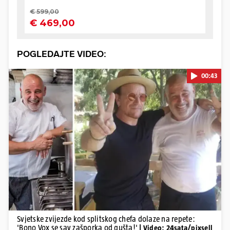
POGLEDAJTE VIDEO:
00:43
Pokretanje videa...
Svjetske zvijezde kod splitskog chefa dolaze na repete:
'Bono Vox se sav zašporka od gušta!'
| Video: 24sata/pixsell