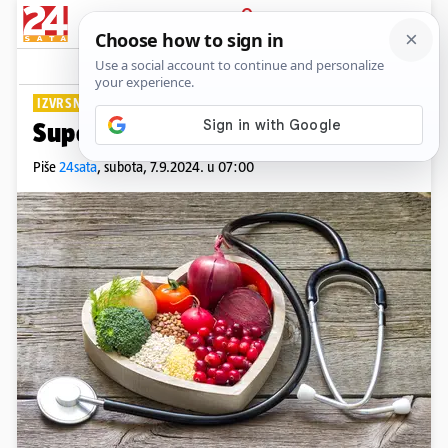
PRIJAVA
Lifestyle
Komentari
1
IZVRSNA SVOJSTVA
Supernamirnice za zdravo srce
Piše
24sata
,
subota, 7.9.2024. u 07:00