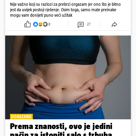
Nije važno koji su razlozi za prebrzi orgazam jer ono što je bitno
jest da uvijek postoji rješenje. Osim toga, samo male preinake
mogu vam donijeti puno veći užitak
8
27
DOKAZANO
Prema znanosti, ovo je jedini
način za istopiti salo s trbuha