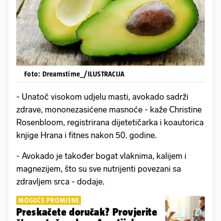
Foto: Dreamstime_/ILUSTRACIJA
- Unatoč visokom udjelu masti, avokado sadrži
zdrave, mononezasićene masnoće - kaže Christine
Rosenbloom, registrirana dijetetičarka i koautorica
knjige Hrana i fitnes nakon 50. godine.
- Avokado je također bogat vlaknima, kalijem i
magnezijem, što su sve nutrijenti povezani sa
zdravljem srca - dodaje.
MOGUĆE PROMJENE
Preskačete doručak? Provjerite