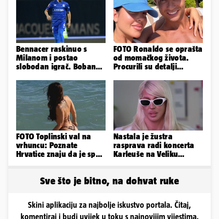
Bennacer raskinuo s
FOTO Ronaldo se oprašta
Milanom i postao
od momačkog života.
slobodan igrač. Boban
Procurili su detalji
ga želio zadržati u
glamuroznog vjenčanja
Dinamu
FOTO Toplinski val na
Nastala je žustra
vrhuncu: Poznate
rasprava radi koncerta
Hrvatice znaju da je spas
Karleuše na Veliku
u minijaturnom bikiniju
Gospu, oglasili se i
organizatori
Sve što je bitno, na dohvat ruke
Skini aplikaciju za najbolje iskustvo portala. Čitaj,
komentiraj i budi uvijek u toku s najnovijim vijestima.