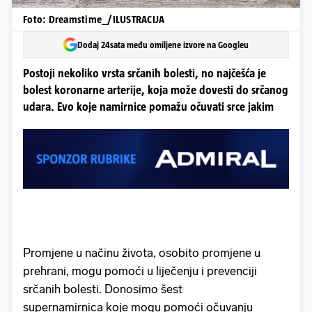
Foto: Dreamstime_/ILUSTRACIJA
Dodaj 24sata među omiljene izvore na Googleu
Postoji nekoliko vrsta srčanih bolesti, no najčešća je
bolest koronarne arterije, koja može dovesti do srčanog
udara. Evo koje namirnice pomažu očuvati srce jakim
Promjene u načinu života, osobito promjene u
prehrani, mogu pomoći u liječenju i prevenciji
srčanih bolesti. Donosimo šest
supernamirnica koje mogu pomoći očuvanju