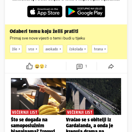
Odaberi temu koju želiš pratiti
Primaj sve nove vijesti o temi i budi u tijeku
žile
srce
avokado
čokolada
hrana
2
1