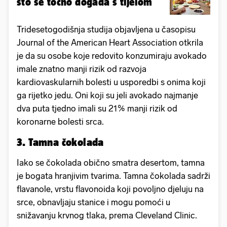
što se točno događa s tijelom
Tridesetogodišnja studija objavljena u časopisu
Journal of the American Heart Association otkrila
je da su osobe koje redovito konzumiraju avokado
imale znatno manji rizik od razvoja
kardiovaskularnih bolesti u usporedbi s onima koji
ga rijetko jedu. Oni koji su jeli avokado najmanje
dva puta tjedno imali su 21% manji rizik od
koronarne bolesti srca.
3. Tamna čokolada
Iako se čokolada obično smatra desertom, tamna
je bogata hranjivim tvarima. Tamna čokolada sadrži
flavanole, vrstu flavonoida koji povoljno djeluju na
srce, obnavljaju stanice i mogu pomoći u
snižavanju krvnog tlaka, prema Cleveland Clinic.