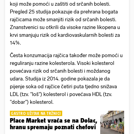
koji može pomoći u zaštiti od srčanih bolesti.
Pregled 25 studija pokazuje da prehrana bogata
rajčicama može smanjiti rizik od srčanih bolesti.
Znanstvenici su otkrili da visoke razine likopena u
krvi smanjuju rizik od kardiovaskularnih bolesti za
14%.
Česta konzumacija rajčica također može pomoći u
reguliranju razine kolesterola. Visoki kolesterol
povećava rizik od srčanih bolesti i moždanog
udara. Studija iz 2014. godine pokazala je da
pijenje soka od rajčice četiri puta tjedno snižava
LDL (tzv. "loš") kolesterol i povećava HDL (tzv.
"dobar") kolesterol.
GASTRO UŽITAK NA TRŽNICI
Place Market vraća se na Dolac,
hranu spremaju poznati chefovi