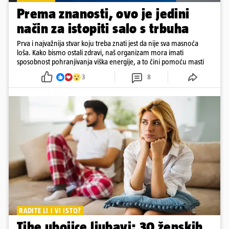
Prema znanosti, ovo je jedini
način za istopiti salo s trbuha
Prva i najvažnija stvar koju treba znati jest da nije sva masnoća
loša. Kako bismo ostali zdravi, naš organizam mora imati
sposobnost pohranjivanja viška energije, a to čini pomoću masti
3
8
RADITE LI I VI ISTO?
Tihe ubojice ljubavi: 30 ženskih