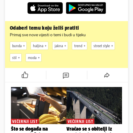
Odaberi temu koju želiš pratiti
Primaj sve nove vijesti o temi i budi u tijeku
bunda
haljina
jakna
trend
street style
stil
moda