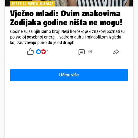
JESTE LI MEĐU NJIMA?
Vječno mladi: Ovim znakovima
Zodijaka godine ništa ne mogu!
Godine su za njih samo broj! Neki horoskopski znakovi poznati su
po svojoj posebnoj energiji, vedrom duhu i mladolikom izgledu
koji zadržavaju puno dulje od drugih
4
44
Učitaj više