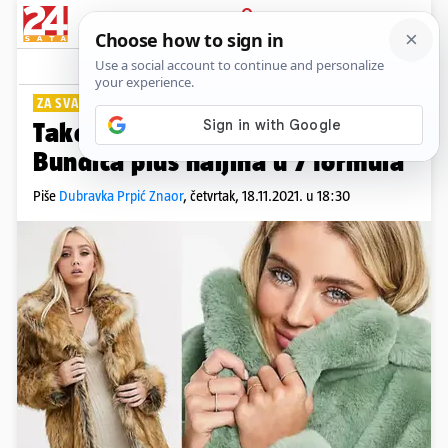
PRIJAVA
Lifestyle
Komentari
0
ZA SVAKI DAN
Tako simpatične kombinacije:
Bundica plus haljina u 7 formula
Piše
Dubravka Prpić Znaor
,
četvrtak, 18.11.2021. u 18:30