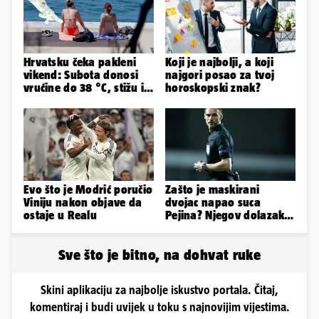
Hrvatsku čeka pakleni
Koji je najbolji, a koji
vikend: Subota donosi
najgori posao za tvoj
vrućine do 38 °C, stižu i
horoskopski znak?
grmljavinski pljuskovi
Evo što je Modrić poručio
Zašto je maskirani
Viniju nakon objave da
dvojac napao suca
ostaje u Realu
Pejina? Njegov dolazak u
Zračnu luku izazvao je
čuđenje
Sve što je bitno, na dohvat ruke
Skini aplikaciju za najbolje iskustvo portala. Čitaj,
komentiraj i budi uvijek u toku s najnovijim vijestima.