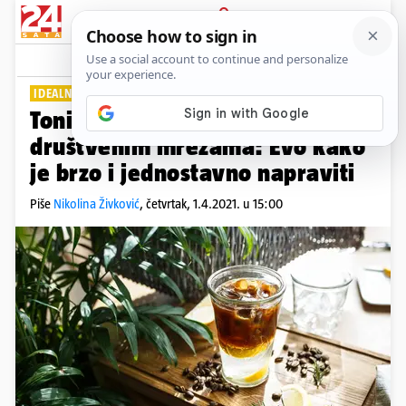
PRIJAVA
Lifestyle
Komentari
2
IDEALNA ZA TOPLE DANE
Tonik kava novi je trend na
društvenim mrežama: Evo kako
je brzo i jednostavno napraviti
Piše
Nikolina Živković
,
četvrtak, 1.4.2021. u 15:00