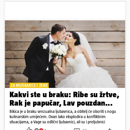
ZA MUŠKARCE I ŽENE
Kakvi ste u braku: Ribe su žrtve,
Rak je papučar, Lav pouzdan...
Bikica je u braku senzualna ljubavnica, a obitelj će oboriti s nogu
kulinarskim umijećem. Ovan lako eksplodira u konfliktnim
situacijama, a Vage su odlični ljubavnici, ali su i preljubnici