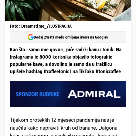
Foto: Dreamstime_/ILUSTRACIJA
Dodaj 24sata među omiljene izvore na Googleu
Kao što i samo ime govori, piće sadrži kavu i tonik. Na
Instagramu je 8000 korisnika objavilo fotografije
popularne kave, a dovoljno je samo da u tražilicu
upišete hashtag #coffeetonic i na TikToku #toniccoffee
Tijekom proteklih 12 mjeseci pandemija nas je
naučila kako napraviti kruh od banane, Dalgona
kavu i još mnogo zanimljivih recepata. Jedan od