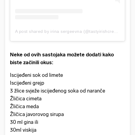
A post shared by irina sergeevna (@tastyirishcream)
Neke od ovih sastojaka možete dodati kako
biste začinili okus:
Iscijeđeni sok od limete
Iscijeđeni grejp
3 žlice svježe iscijeđenog soka od naranče
Žličica cimeta
Žličica meda
Žličica javorovog sirupa
30 ml gina ili
30ml viskija