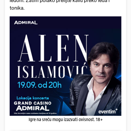
ledom. Zatim polako prelijte kavu preko leda i
tonika.
Igre na sreću mogu izazvati ovisnost. 18+