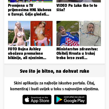
Promjena u TV
VIDEO Pa Luka tko te to
prijenosima HNL klubova
šiša?
u Europi. Gdje gledati
uživo Dinamo, Hajduk i
Rijeku?
FOTO Bujna Ashley
Ministarstvo zdravstva:
obožava premalene
Obitelj Hrvata u Irskoj
bikinije, ali njezinim
treba brzo zvati
fanovima to uopće ne
veleposlanstvo. Pomoći
smeta
ćemo
Sve što je bitno, na dohvat ruke
Skini aplikaciju za najbolje iskustvo portala. Čitaj,
komentiraj i budi uvijek u toku s najnovijim vijestima.