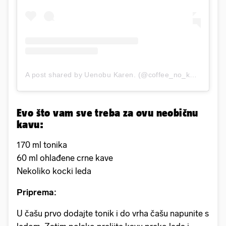
A post shared by Uenobu Karen. (@coffee_no_karen)
Evo što vam sve treba za ovu neobičnu
kavu:
170 ml tonika
60 ml ohlađene crne kave
Nekoliko kocki leda
Priprema:
U čašu prvo dodajte tonik i do vrha čašu napunite s