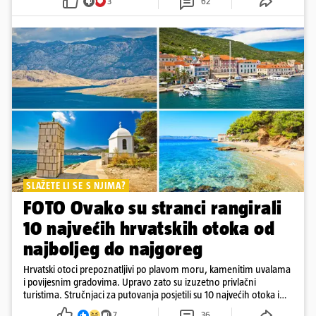
3
62
SLAŽETE LI SE S NJIMA?
FOTO Ovako su stranci rangirali
10 najvećih hrvatskih otoka od
najboljeg do najgoreg
Hrvatski otoci prepoznatljivi po plavom moru, kamenitim uvalama
i povijesnim gradovima. Upravo zato su izuzetno privlačni
turistima. Stručnjaci za putovanja posjetili su 10 najvećih otoka i
rangirali ih
7
36