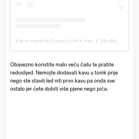
A post shared by Evelyn | Life in Italy 🍷 (@collinemontagne)
Obavezno koristite malo veću čašu te pratite
redoslijed. Nemojte dodavati kavu u tonik prije
nego ste stavili led niti prvo kavu pa onda sve
ostalo jer ćete dobiti više pjene nego pića.