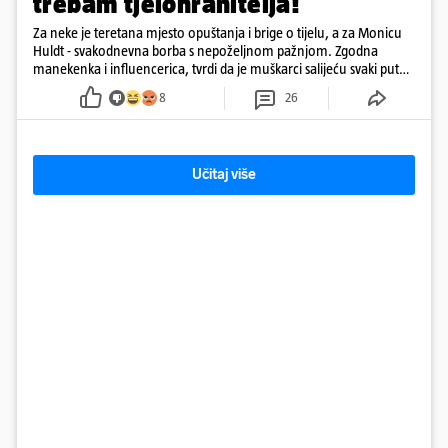
trebam tjelohranitelja!
Za neke je teretana mjesto opuštanja i brige o tijelu, a za Monicu
Huldt - svakodnevna borba s nepoželjnom pažnjom. Zgodna
manekenka i influencerica, tvrdi da je muškarci salijeću svaki put
kad dođe na trening
8
26
Učitaj više