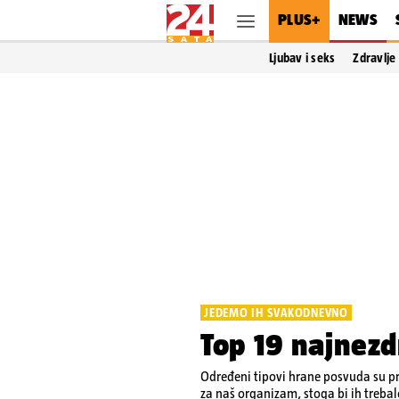
PLUS+
NEWS
Ljubav i seks
Zdravlje
JEDEMO IH SVAKODNEVNO
Top 19 najnezdr
Određeni tipovi hrane posvuda su pr
za naš organizam, stoga bi ih treba