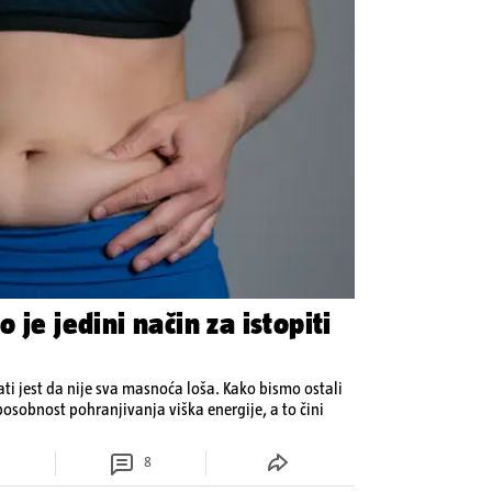
 je jedini način za istopiti
ati jest da nije sva masnoća loša. Kako bismo ostali
osobnost pohranjivanja viška energije, a to čini
8