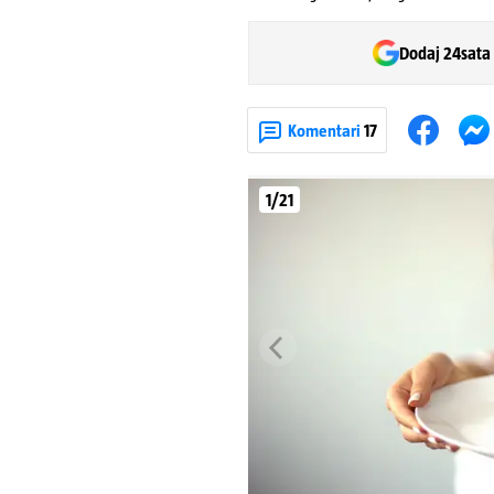
Dodaj 24sata
Komentari
17
1/21