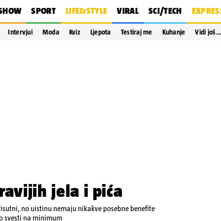
SHOW
SPORT
LIFE&STYLE
VIRAL
SCI/TECH
EXPRES
Intervjui
Moda
Kviz
Ljepota
Testiraj me
Kuhanje
Vidi još
avijih jela i pića
isutni, no uistinu nemaju nikakve posebne benefite
lo svesti na minimum