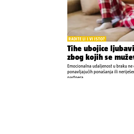
RADITE LI I VI ISTO?
Tihe ubojice ljubav
zbog kojih se muže
Emocionalna udaljenost u braku ne d
ponavljajućih ponašanja ili neriješ
partnera
12