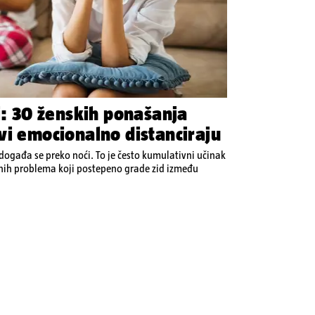
i: 30 ženskih ponašanja
vi emocionalno distanciraju
ogađa se preko noći. To je često kumulativni učinak
enih problema koji postepeno grade zid između
94