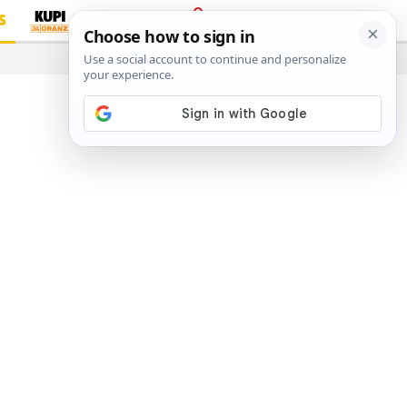
S
PRIJAVA
…