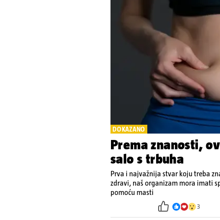
DOKAZANO
Prema znanosti, ovo
salo s trbuha
Prva i najvažnija stvar koju treba zn
zdravi, naš organizam mora imati sp
pomoću masti
3