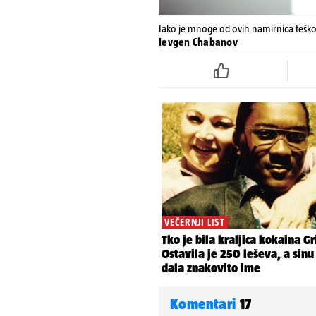
Iako je mnoge od ovih namirnica teško 
Ievgen Chabanov
Komentari
17