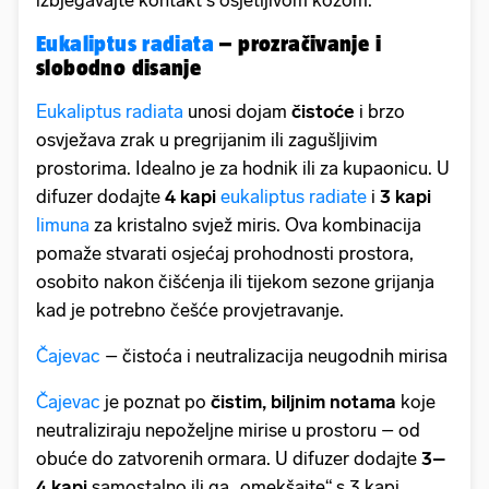
Eukaliptus radiata
– prozračivanje i
slobodno disanje
Eukaliptus radiata
unosi dojam
čistoće
i brzo
osvježava zrak u pregrijanim ili zagušljivim
prostorima. Idealno je za hodnik ili za kupaonicu. U
difuzer dodajte
4 kapi
eukaliptus radiate
i
3 kapi
limuna
za kristalno svjež miris. Ova kombinacija
pomaže stvarati osjećaj prohodnosti prostora,
osobito nakon čišćenja ili tijekom sezone grijanja
kad je potrebno češće provjetravanje.
Čajevac
– čistoća i neutralizacija neugodnih mirisa
Čajevac
je poznat po
čistim, biljnim notama
koje
neutraliziraju nepoželjne mirise u prostoru – od
obuće do zatvorenih ormara. U difuzer dodajte
3–
4 kapi
samostalno ili ga „omekšajte“ s 3 kapi