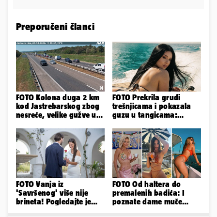
Preporučeni članci
FOTO Kolona duga 2 km
FOTO Prekrila grudi
kod Jastrebarskog zbog
trešnjicama i pokazala
nesreće, velike gužve u
guzu u tangicama:
smjeru Zagreba
Ovako ljetuje bujna
Slavonka
FOTO Vanja iz
FOTO Od haltera do
'Savršenog' više nije
premalenih badića: I
brineta! Pogledajte je
poznate dame muče
sad
vrućine, evo kako su