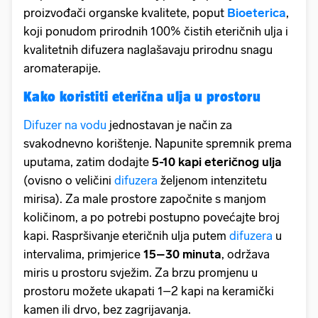
proizvođači organske kvalitete, poput
Bioeterica
,
koji ponudom prirodnih 100% čistih eteričnih ulja i
kvalitetnih difuzera naglašavaju prirodnu snagu
aromaterapije.
Kako koristiti eterična ulja u prostoru
Difuzer na vodu
jednostavan je način za
svakodnevno korištenje. Napunite spremnik prema
uputama, zatim dodajte
5-10 kapi eteričnog ulja
(ovisno o veličini
difuzera
željenom intenzitetu
mirisa). Za male prostore započnite s manjom
količinom, a po potrebi postupno povećajte broj
kapi. Raspršivanje eteričnih ulja putem
difuzera
u
intervalima, primjerice
15–30 minuta
, održava
miris u prostoru svježim. Za brzu promjenu u
prostoru možete ukapati 1–2 kapi na keramički
kamen ili drvo, bez zagrijavanja.