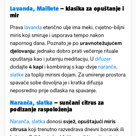
Lavanda, Maillete
– klasika za opuštanje i
mir
Prava
lavanda
eterično ulje ima meki, cvjetno-biljni
miris koji smiruje i usporava tempo nakon
napornog dana. Poznato je po
uravnotežujućem
djelovanju
: jednako dobro prati večernje rituale
opuštanja kao i jutarnju meditaciju. U
difuzer
dodajte
4 kapi
i kombiniraj s kap-dvije
naranče,
slatke
za topliji mirisni dojam. Za umirenje prostora
spavaće sobe dovoljna je i kratka difuzija
neposredno prije odlaska na spavanje.
Naranča, slatka
– sunčani citrus za
podizanje raspoloženja
Naranča, slatka
donosi
svjež, opuštajući miris
citrusa
koji trenutno razvedrava dnevni boravak ili