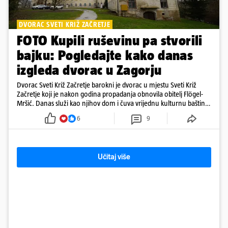
DVORAC SVETI KRIŽ ZAČRETJE
FOTO Kupili ruševinu pa stvorili
bajku: Pogledajte kako danas
izgleda dvorac u Zagorju
Dvorac Sveti Križ Začretje barokni je dvorac u mjestu Sveti Križ
Začretje koji je nakon godina propadanja obnovila obitelj Flögel-
Mršić. Danas služi kao njihov dom i čuva vrijednu kulturnu baštinu
davno zaboravljenog vremena
6
9
Učitaj više