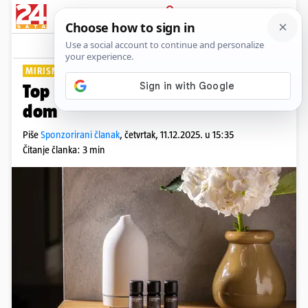
PRIJAVA
Lifestyle
MIRISNI SAVJETI
Top 5 eteričnih ulja za mirisni
dom
Piše
Sponzorirani članak
,
četvrtak, 11.12.2025. u 15:35
Čitanje članka: 3 min