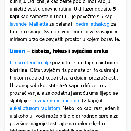
kuhinju. Odlična je kad želite podići motivaciju i
unijeti živost u dnevnu rutinu. U difuzer dodajte
5
kapi
kao samostalnu notu ili je povežite s 5 kapi
lavande, Maillette
za balans ili
cedra, atlaskog
za
toplinu i snagu. Svojom vedrinom i osvježavajućim
mirisom brzo će osvježiti prostor u kojem boravite.
Limun
– čistoća, fokus i svježina zraka
Limun eterično ulje
poznato je po dojmu
čistoće i
bistrine
. Oštar, svjež miris pomaže pri fokusiranju
tijekom rada od kuće i stvara dojam prozračnosti.
U radnoj sobi koristite
5-6 kapi
u difuzeru uz
prozračivanje, a za dodatnu jasnoću uma lijepo se
sljubljuje s
ružmarinom cineolom
(2 kapi) ili
eukaliptusom radiatom
. Nekoliko kapi razrijeđenih
u alkoholu i vodi može biti dio prirodnog spreja za
površine; najprije testirajte na malom dijelu i
izbjegavajte kontakt s osjetljivom kožom.