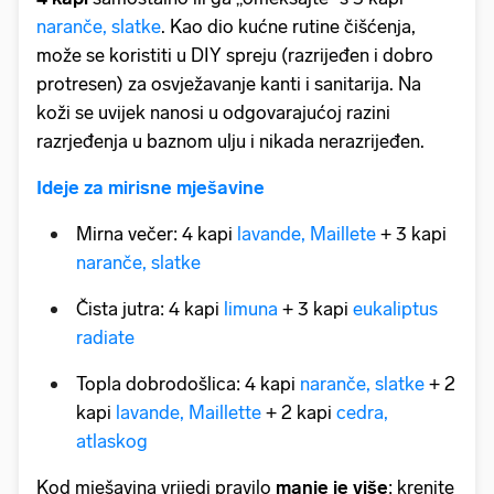
naranče, slatke
. Kao dio kućne rutine čišćenja,
može se koristiti u DIY spreju (razrijeđen i dobro
protresen) za osvježavanje kanti i sanitarija. Na
koži se uvijek nanosi u odgovarajućoj razini
razrjeđenja u baznom ulju i nikada nerazrijeđen.
Ideje za mirisne mješavine
Mirna večer: 4 kapi
lavande, Maillete
+ 3 kapi
naranče, slatke
Čista jutra: 4 kapi
limuna
+ 3 kapi
eukaliptus
radiate
Topla dobrodošlica: 4 kapi
naranče, slatke
+ 2
kapi
lavande, Maillette
+ 2 kapi
cedra,
atlaskog
Kod mješavina vrijedi pravilo
manje je više
: krenite