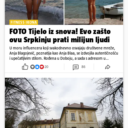
FITNESS IKONA
FOTO Tijelo iz snova! Evo zašto
ovu Srpkinju prati milijun ljudi
U moru influencera koji svakodnevno osvajaju društvene mreže,
Anja Blagojević, poznatija kao Anja Blaa, se izdvojila autentičnošću
i upečatljivim stilom. Rođena u Doboju, a sada s adresom u
Dubaiju, Anja je spoj glamura, discipline i mladenačke energije
20
86