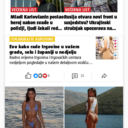
ISPLANIRAJTE KUPOVINU
Evo kako rade trgovine u vašem
gradu, selu i županiji u nedjelju
Radno vrijeme trgovina i trgovačkih centara
nedjeljom pogledajte u našem detaljnom vodiču.
Trgovine smiju raditi 16 nedjelja u godini, a trgovine
i šoping centri sami biraju koje će to nedjelje biti
8
25