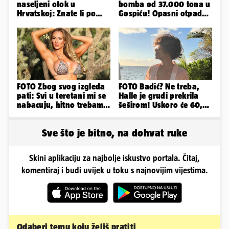
naseljeni otok u
bomba od 37.000 tona u
Hrvatskoj: Znate li po
Gospiću! Opasni otpad
čemu je još poseban?
prijetnja je i ljudima
FOTO Zbog svog izgleda
FOTO Badić? Ne treba,
pati: Svi u teretani mi se
Halle je grudi prekrila
nabacuju, hitno trebam
šeširom! Uskoro će 60,
tjelohranitelja!
ljetuje u golim izdanjima
Sve što je bitno, na dohvat ruke
Skini aplikaciju za najbolje iskustvo portala. Čitaj,
komentiraj i budi uvijek u toku s najnovijim vijestima.
Odaberi temu koju želiš pratiti