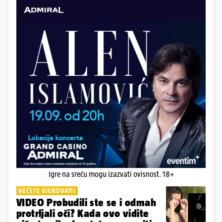
Igre na sreću mogu izazvati ovisnost. 18+
NEĆETE VJEROVATI!
VIDEO Probudili ste se i odmah
protrljali oči? Kada ovo vidite