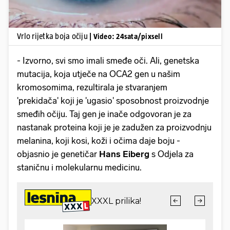
Vrlo rijetka boja očiju
| Video: 24sata/pixsell
- Izvorno, svi smo imali smeđe oči. Ali, genetska
mutacija, koja utječe na OCA2 gen u našim
kromosomima, rezultirala je stvaranjem
'prekidača' koji je 'ugasio' sposobnost proizvodnje
smeđih očiju. Taj gen je inače odgovoran je za
nastanak proteina koji je je zadužen za proizvodnju
melanina, koji kosi, koži i očima daje boju -
objasnio je genetičar
Hans Eiberg
s Odjela za
staničnu i molekularnu medicinu.