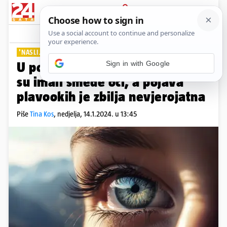
PRIJAVA
Lifestyle
Komentari
35
'NASLIJEDILI SU ISTI PREKIDAČ'
U početku nastanka svijeta ljudi
su imali smeđe oči, a pojava
plavookih je zbilja nevjerojatna
Piše
Tina Kos
,
nedjelja, 14.1.2024. u 13:45