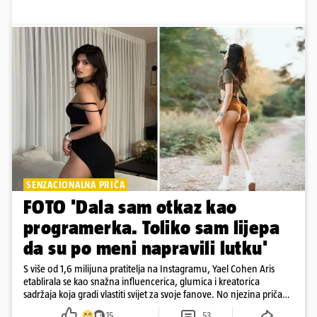
SENZACIONALNA PRIČA
FOTO 'Dala sam otkaz kao
programerka. Toliko sam lijepa
da su po meni napravili lutku'
S više od 1,6 milijuna pratitelja na Instagramu, Yael Cohen Aris
etablirala se kao snažna influencerica, glumica i kreatorica
sadržaja koja gradi vlastiti svijet za svoje fanove. No njezina priča
pokazuje da online slava dolazi i s neočekivanim izazovima
15
53