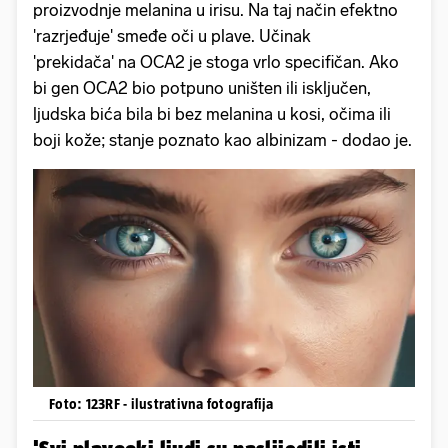
proizvodnje melanina u irisu. Na taj način efektno
'razrjeđuje' smeđe oči u plave. Učinak
'prekidača' na OCA2 je stoga vrlo specifičan. Ako
bi gen OCA2 bio potpuno uništen ili isključen,
ljudska bića bila bi bez melanina u kosi, očima ili
boji kože; stanje poznato kao albinizam - dodao je.
Foto: 123RF - ilustrativna fotografija
'Svi plavooki ljudi su naslijedili isti