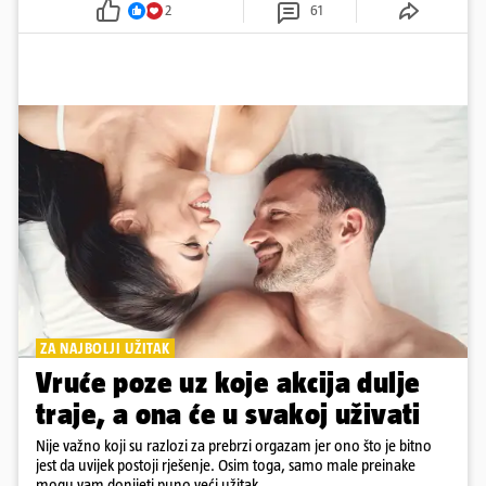
2
61
ZA NAJBOLJI UŽITAK
Vruće poze uz koje akcija dulje
traje, a ona će u svakoj uživati
Nije važno koji su razlozi za prebrzi orgazam jer ono što je bitno
jest da uvijek postoji rješenje. Osim toga, samo male preinake
mogu vam donijeti puno veći užitak