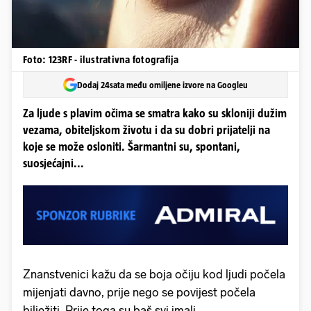
Foto: 123RF - ilustrativna fotografija
Dodaj 24sata među omiljene izvore na Googleu
Za ljude s plavim očima se smatra kako su skloniji dužim
vezama, obiteljskom životu i da su dobri prijatelji na
koje se može osloniti. Šarmantni su, spontani,
suosjećajni...
Znanstvenici kažu da se boja očiju kod ljudi počela
mijenjati davno, prije nego se povijest počela
bilježiti. Prije toga su baš svi imali