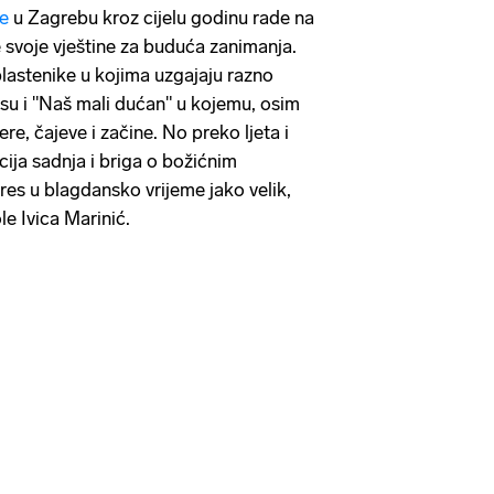
e
u Zagrebu kroz cijelu godinu rade na
 svoje vještine za buduća zanimanja.
plastenike u kojima uzgajaju razno
li su i "Naš mali dućan" u kojemu, osim
re, čajeve i začine. No preko ljeta i
cija sadnja i briga o božićnim
eres u blagdansko vrijeme jako velik,
le Ivica Marinić.