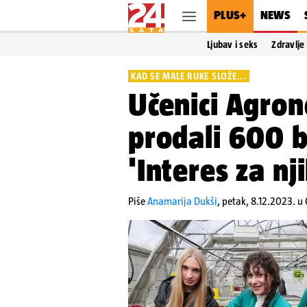
PLUS+
NEWS
Ljubav i seks
Zdravlje
KAD SE MALE RUKE SLOŽE...
Učenici Agro
prodali 600 b
'Interes za nji
Piše
Anamarija Dukši
,
petak, 8.12.2023. u