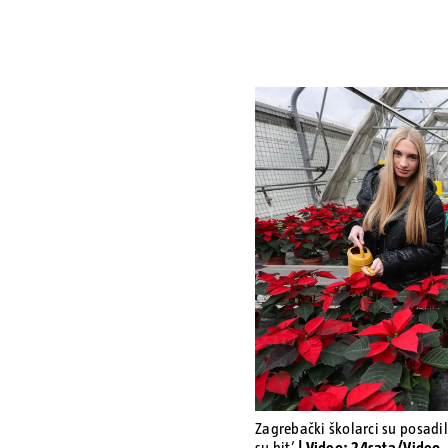
Zagrebački školarci su posadil
su hit’
| Video: 24sata/Video