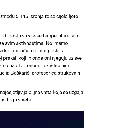
među 5. i 15. srpnja te se cijelo ljeto
eriod, dosta su visoke temperature, a mi
sa svim aktivnostima. No imamo
i koji odrađuju taj dio posla s
oj praksi, koji ih onda oni njeguju uz sve
imamo na otvorenom i u zaštićenim
ucija Baškarić, profesorica strukovnih
najosjetljivija biljna vrsta koja se uzgaja
puno toga smeta.