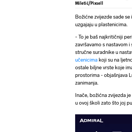
Miletić/Pixsell
Božićne zvijezde sade se iz
uzgajaju u plastenicima.
- To je baš najkritičniji p
završavamo s nastavom i 
stručne suradnike u nastav
učenicima
koji su na ljetn
ostale biljne vrste koje 
prostorima - objašnjava L
zanimanja.
Inače, božićna zvijezda je 
u ovoj školi zato što joj 