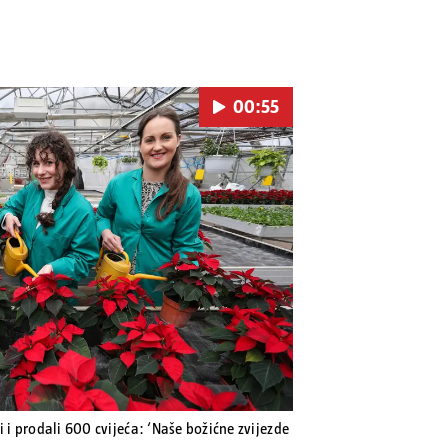
00:55
Pokretanje videa...
i i prodali 600 cvijeća: ‘Naše božićne zvijezde