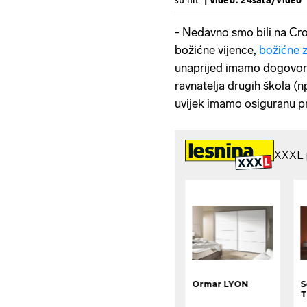
- Nedavno smo bili na Cr
božićne vijence,
božićne z
unaprijed imamo dogovore
ravnatelja drugih škola (
uvijek imamo osiguranu pr