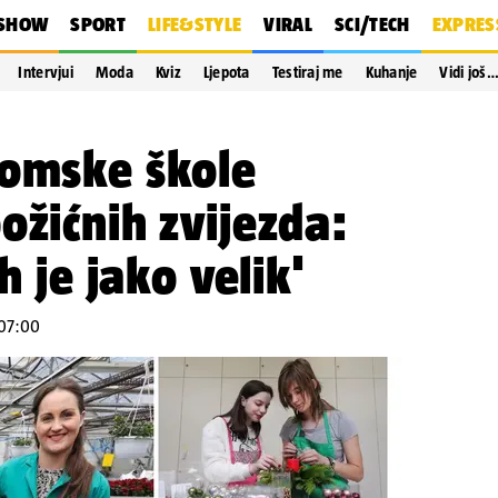
SHOW
SPORT
LIFE&STYLE
VIRAL
SCI/TECH
EXPRES
Intervjui
Moda
Kviz
Ljepota
Testiraj me
Kuhanje
Vidi još
nomske škole
ožićnih zvijezda:
h je jako velik'
 07:00