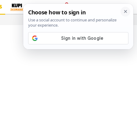
S
PRIJAVA
…