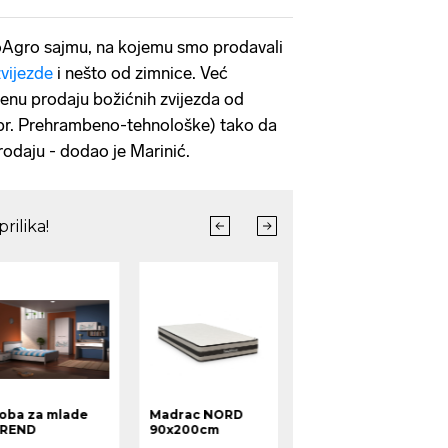
oAgro sajmu, na kojemu smo prodavali
vijezde
i nešto od zimnice. Već
nu prodaju božićnih zvijezda od
npr. Prehrambeno-tehnološke) tako da
odaju - dodao je Marinić.